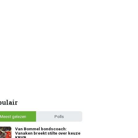
pulair
Meest gelezen
Polls
Van Bommel bondscoach:
Vanaken breekt stilte over keuze
KBVB