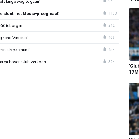
eeft lange weg te gaan"
341
te stunt met Messi-ploegmaat’
1103
 Göteborg in
212
g rond Vinicius'
169
e in als pasmunt'
154
Barça boven Club verkoos
394
'Clu
17M-