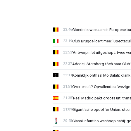
Gloednieuwe naam in Europese bas
23:46
Club Brugge loert mee: 'Spectacul
23:19
'Antwerp niet uitgeshopt: twee vers
22:53
Adedeji-Sternberg tóch naar Club? 
22:37
Koninklijk onthaal Mo Salah: krank
22:11
Over en uit? Opvallende afwezige 
21:51
'Real Madrid pakt groots uit: tran
21:35
Gigantische opdoffer Union: steu
21:09
Gianni Infantino wanhoop nabij: g
20:45