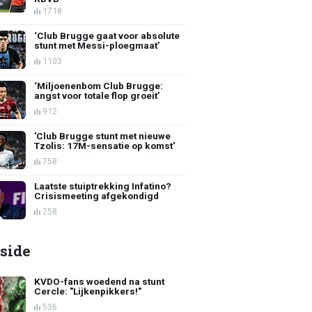
1718
‘Club Brugge gaat voor absolute
stunt met Messi-ploegmaat’
1103
‘Miljoenenbom Club Brugge:
angst voor totale flop groeit’
912
'Club Brugge stunt met nieuwe
Tzolis: 17M-sensatie op komst'
758
Laatste stuiptrekking Infatino?
Crisismeeting afgekondigd
258
side
KVDO-fans woedend na stunt
Cercle: "Lijkenpikkers!"
536