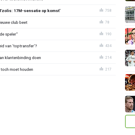
Tzolis: 17M-sensatie op komst'
758
ieuwe club beet
78
de speler"
190
id van ‘toptransfer’?
434
aan klantenbinding doen
214
 toch moet houden
217