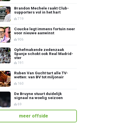
Brandon Mechele raakt Club-
supporters vol in het hart
719
Coucke legt immens fortuin neer
voor nieuwe aanwinst
906
Ophefmakende zedenzaak
Spanje schokt ook Real Madrid-
ster
191
Ruben Van Gucht tart alle TV-
wetten: van BV tot miljonair
160
De Bruyne stuurt duidelijk
signaal na woelig seizoen
69
meer offside