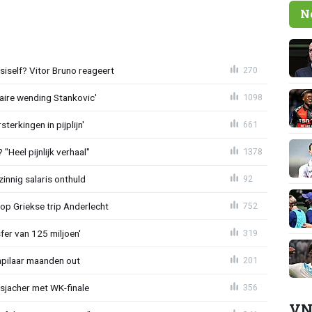
N
iself? Vitor Bruno reageert
270
aire wending Stankovic'
1098
terkingen in pijplijn'
661
"Heel pijnlijk verhaal"
1378
zinnig salaris onthuld
92
op Griekse trip Anderlecht
752
sfer van 125 miljoen'
319
npilaar maanden out
201
esjacher met WK-finale
356
VN