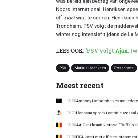
was bereid een bedrag van ongeveer
Noors international. Henriksen spee
elf maal wist te scoren. Henriksen 
Trondheim. PSV volgt de middenvel
winter nog intensief tijdens de La
LEES OOK:
'PSV volgt Ajax: tw
PSV
Markus Henriksen
Rosenborg
Meest recent
Anthony Limbombe verrast iedere
08:38
Llansana spreekt ambitieuze taal
08:21
AA Gent kraait victorie: "Buffalo's
08:00
FIFA komt met officieel statement
07:58