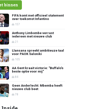
et binnen
FIFA komt met officieel statement
over toekomst Infantino
157
Anthony Limbombe verrast
iedereen met nieuwe club
21
Llansana spreekt ambitieuze taal
voor PAOK Saloniki
105
AA Gent kraait victorie: "Buffalo's
beste optie voor mij"
84
Geen Anderlecht: Mbemba heeft
nieuwe club beet
78
 Inside