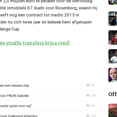
 2,5 miljoen euro te betalen voor de viervoudig
lde inmiddels 67 duels voor Rosenborg, waarin hij
heeft nog een contract tot medio 2013 in
der nu zo'n twee jaar en bekeek hem afgelopen
 Manga Cup.
ee straffe transfers bijna rond'
en met nieuwe club
21
Off
 voor PAOK Saloniki
105
 beste optie voor mij"
84
 over toekomst Infantino
157