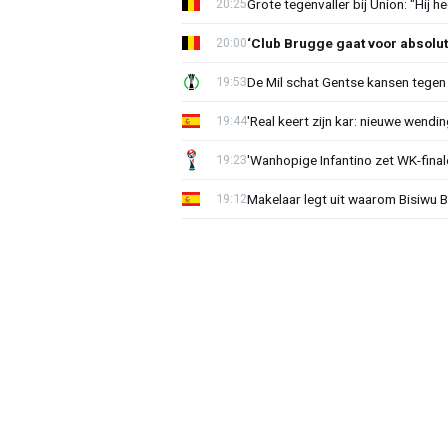
Grote tegenvaller bij Union: "Hij h
20:25
‘Club Brugge gaat voor absolu
20:00
De Mil schat Gentse kansen tegen
19:53
'Real keert zijn kar: nieuwe wendin
19:44
'Wanhopige Infantino zet WK-final
19:23
Makelaar legt uit waarom Bisiwu 
19:12