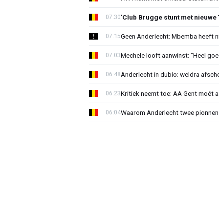
'Club Brugge stunt met nieuwe 
07:30
Geen Anderlecht: Mbemba heeft n
07:15
Mechele looft aanwinst: "Heel goe
07:03
Anderlecht in dubio: weldra afsche
06:48
Kritiek neemt toe: AA Gent moét 
06:23
Waarom Anderlecht twee pionnen
06:04