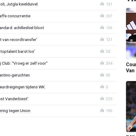
poli, Jutgla kwelduivel
131
raffe concurrentie
207
ndard: achilleshiel bloot
126
ht van recordtransfer’
121
 toptalent barst los’
53
Club: “Vroeg er zelf voor”
394
Cour
Van
fantino-geruchten
95
eurdreigingen tijdens WK
0
ast Vanderbiest'
270
ring tegen Union
190