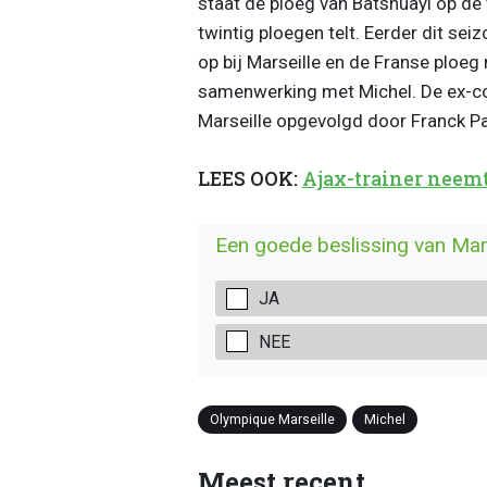
staat de ploeg van Batshuayi op de v
twintig ploegen telt. Eerder dit se
op bij Marseille en de Franse ploeg
samenwerking met Michel. De ex-co
Marseille opgevolgd door Franck Pa
LEES OOK:
Ajax-trainer neemt
Een goede beslissing van Mars
JA
NEE
Olympique Marseille
Michel
Meest recent