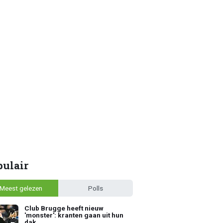
pulair
Meest gelezen
Polls
Club Brugge heeft nieuw
'monster': kranten gaan uit hun
dak