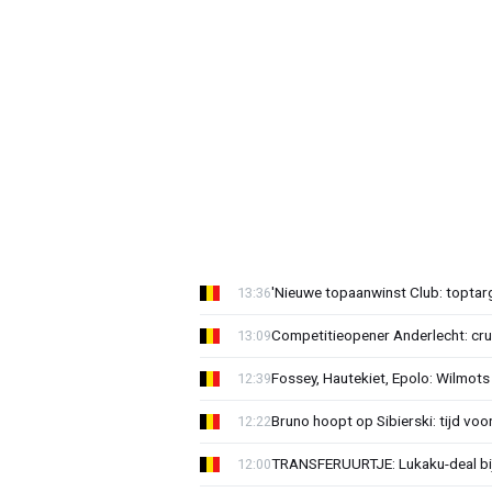
'Nieuwe topaanwinst Club: toptarg
13:36
Competitieopener Anderlecht: cruc
13:09
Fossey, Hautekiet, Epolo: Wilmots
12:39
Bruno hoopt op Sibierski: tijd vo
12:22
TRANSFERUURTJE: Lukaku-deal bij
12:00