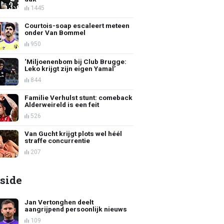
1445
Courtois-soap escaleert meteen
onder Van Bommel
950
‘Miljoenenbom bij Club Brugge:
Leko krijgt zijn eigen Yamal’
844
Familie Verhulst stunt: comeback
Alderweireld is een feit
526
Van Gucht krijgt plots wel héél
straffe concurrentie
207
side
Jan Vertonghen deelt
aangrijpend persoonlijk nieuws
109