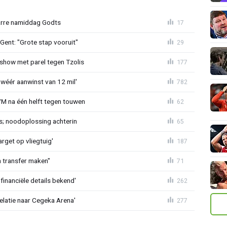
zarre namiddag Godts
17
ent: "Grote stap vooruit"
29
show met parel tegen Tzolis
177
 wéér aanwinst van 12 mil'
782
VM na één helft tegen touwen
62
s; noodoplossing achterin
65
rget op vliegtuig'
187
en transfer maken"
71
financiële details bekend'
262
velatie naar Cegeka Arena'
277