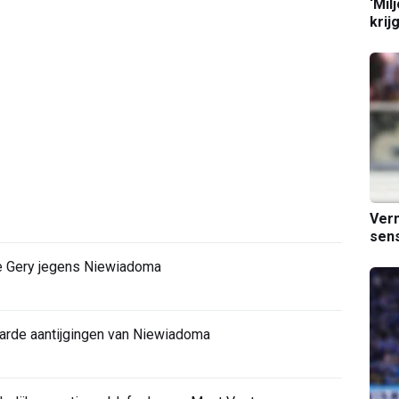
‘Mil
krij
Verm
sens
ie Gery jegens Niewiadoma
harde aantijgingen van Niewiadoma