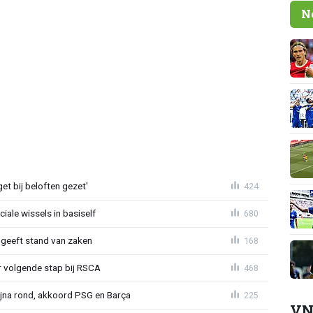
N
et bij beloften gezet'
424
iale wissels in basiself
680
 geeft stand van zaken
168
or volgende stap bij RSCA
468
na rond, akkoord PSG en Barça
225
VN