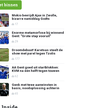
et binnen
Mokio bevrijdt Ajax in Zwolle,
bizarre namiddag Godts
17
Enorme metamorfose bij winnend
Gent: "Grote stap vooruit"
29
Droomdebuut! Karetsas steelt de
show met parel tegen Tzolis
177
AA Gent goed uit startblokken:
KVM na één helft tegen touwen
62
Genk met twee aanwinsten in
basis; noodoplossing achterin
65
 Inside