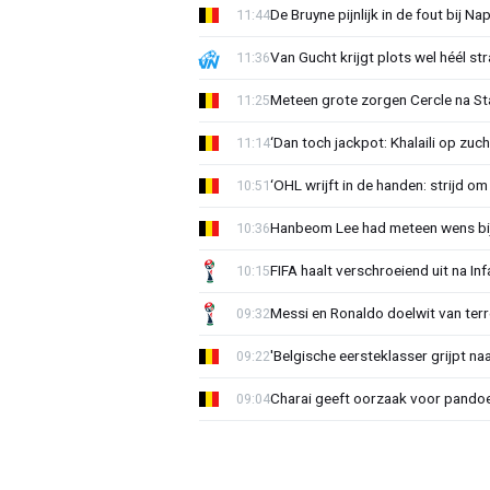
De Bruyne pijnlijk in de fout bij Na
11:44
Van Gucht krijgt plots wel héél st
11:36
Meteen grote zorgen Cercle na Sta
11:25
‘Dan toch jackpot: Khalaili op zuc
11:14
‘OHL wrijft in de handen: strijd om
10:51
Hanbeom Lee had meteen wens bij 
10:36
FIFA haalt verschroeiend uit na In
10:15
Messi en Ronaldo doelwit van terr
09:32
'Belgische eersteklasser grijpt na
09:22
Charai geeft oorzaak voor pandoe
09:04