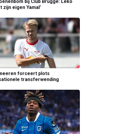
joenenbom bij Club Brugge: Leko
gt zijn eigen Yamal’
eeren forceert plots
ationele transferwending