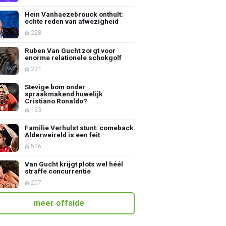
Hein Vanhaezebrouck onthult:
echte reden van afwezigheid
228
Ruben Van Gucht zorgt voor
enorme relationele schokgolf
221
Stevige bom onder
spraakmakend huwelijk
Cristiano Ronaldo?
153
Familie Verhulst stunt: comeback
Alderweireld is een feit
526
Van Gucht krijgt plots wel héél
straffe concurrentie
207
meer offside