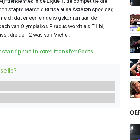
ijftiende stek in de Ligue 1, de competitie die
izoen stapte Marcelo Bielsa al na Ã©Ã©n speeldag
 meldt dat er een einde is gekomen aan de
ach van Olympiakos Piraeus wordt als T1 bij
ssi, die de T2 was van Michel.
 standpunt in over transfer Godts
eille?
Off