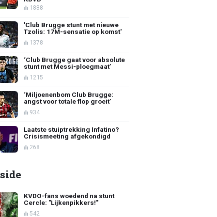
1838
'Club Brugge stunt met nieuwe
Tzolis: 17M-sensatie op komst'
1378
‘Club Brugge gaat voor absolute
stunt met Messi-ploegmaat’
1215
‘Miljoenenbom Club Brugge:
angst voor totale flop groeit’
934
Laatste stuiptrekking Infatino?
Crisismeeting afgekondigd
268
side
KVDO-fans woedend na stunt
Cercle: "Lijkenpikkers!"
542