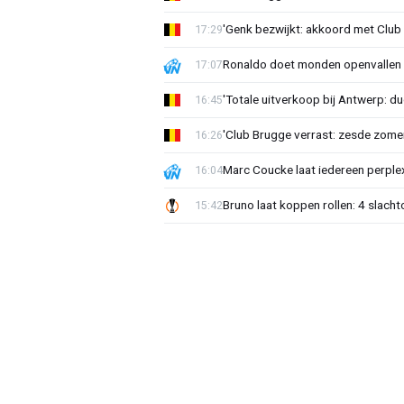
'Genk bezwijkt: akkoord met Club
17:29
Ronaldo doet monden openvallen 
17:07
'Totale uitverkoop bij Antwerp: du
16:45
'Club Brugge verrast: zesde zom
16:26
Marc Coucke laat iedereen perplex
16:04
Bruno laat koppen rollen: 4 slacht
15:42