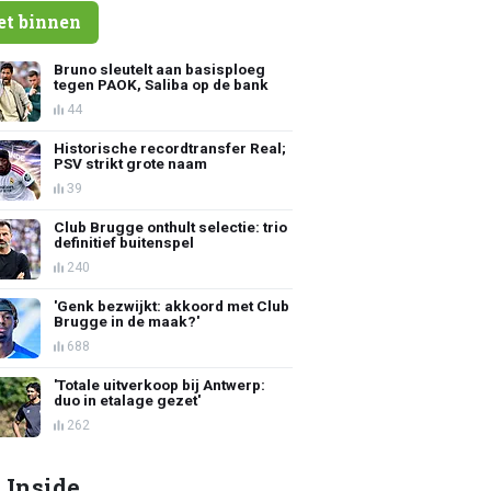
et binnen
Bruno sleutelt aan basisploeg
tegen PAOK, Saliba op de bank
44
Historische recordtransfer Real;
PSV strikt grote naam
39
Club Brugge onthult selectie: trio
definitief buitenspel
240
'Genk bezwijkt: akkoord met Club
Brugge in de maak?'
688
'Totale uitverkoop bij Antwerp:
duo in etalage gezet'
262
 Inside