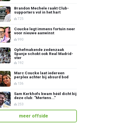
Brandon Mechele raakt Club-
supporters vol in het hart
725
Coucke legt immens fortuin neer
voor nieuwe aanwinst
990
Ophefmakende zedenzaak
Spanje schokt ook Real Madrid-
ster
192
Marc Coucke laat iedereen
perplex achter bij absurd bod
136
Sam Kerkhofs kwam héél dicht bij
deze club: "Mertens..."
253
meer offside