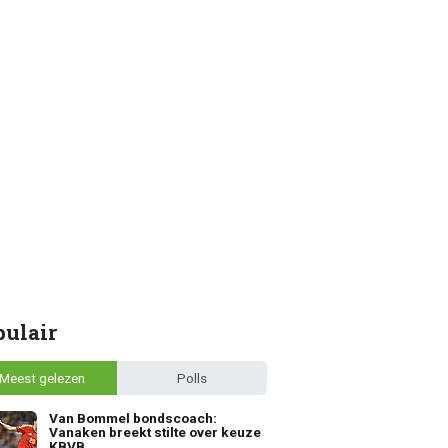
pulair
Meest gelezen
Polls
Van Bommel bondscoach:
Vanaken breekt stilte over keuze
KBVB