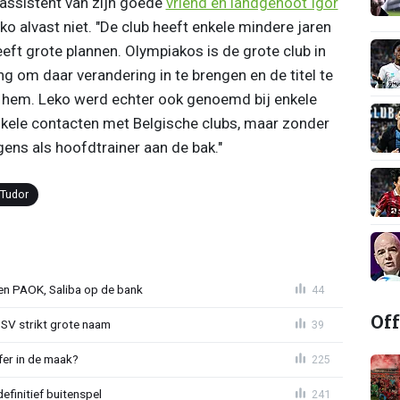
r assistent van zijn goede
vriend en landgenoot Igor
ko alvast niet. "De club heeft enkele mindere jaren
eeft grote plannen. Olympiakos is de grote club in
ng om daar verandering in te brengen en de titel te
hem. Leko werd echter ook genoemd bij enkele
nkele contacten met Belgische clubs, maar zonder
ens als hoofdtrainer aan de bak."
 Tudor
gen PAOK, Saliba op de bank
44
Off
PSV strikt grote naam
39
fer in de maak?
225
definitief buitenspel
241