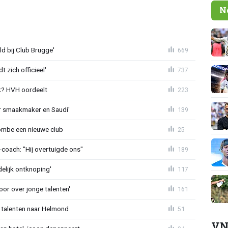
N
ld bij Club Brugge'
669
 zich officieel'
737
? HVH oordeelt
223
r smaakmaker en Saudi'
139
ombe een nieuwe club
25
oach: "Hij overtuigde ons"
189
delijk ontknoping'
117
or over jonge talenten'
161
 talenten naar Helmond
51
VN