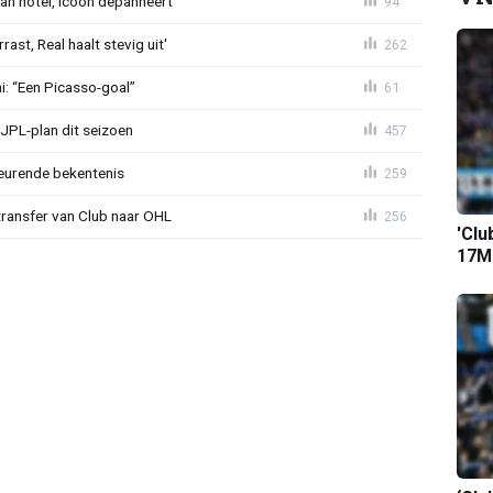
an hotel, icoon depanneert
94
st, Real haalt stevig uit'
262
mi: “Een Picasso-goal”
61
JPL-plan dit seizoen
457
eurende bekentenis
259
transfer van Club naar OHL
256
'Clu
17M-