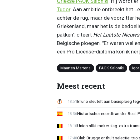
Griekse PAOK Saloniki
. Hij wordt e
Tudor
. Aan ambitie ontbreekt het Le
achter de rug, maar de voorzitter h
Griekenland, maar het is de bedoeli
pakken", citeert
Het Laatste Nieuws
Belgische ploegen. "Er waren wel e
een Pro License-diploma kon ik nerg
Maarten Martens
PAOK Saloniki
Igor
Meest recent
Bruno sleutelt aan basisploeg te
18:51
Historische recordtransfer Real; 
18:36
Union slikt mokerslag: extra trans
18:10
Club Brugge onthult selectie: trio 
17:48