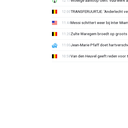
Woelige aanloop Gent: vuurwerk a
12:17
TRANSFERUURTJE: 'Anderlecht verra
12:00
Messi schittert weer bij Inter Mia
11:44
Zulte Waregem broedt op groots 
11:20
Jean-Marie Pfaff doet hartversch
11:00
Van den Heuvel geeft reden voor 
10:58