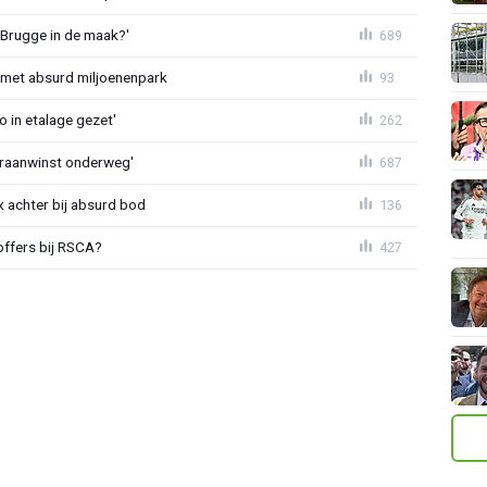
 Brugge in de maak?'
689
met absurd miljoenenpark
93
o in etalage gezet'
262
eraanwinst onderweg'
687
 achter bij absurd bod
136
offers bij RSCA?
427