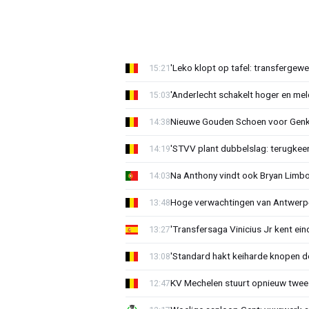
'Leko klopt op tafel: transfergewe
15:21
'Anderlecht schakelt hoger en meldt
15:03
Nieuwe Gouden Schoen voor Genk
14:38
'STVV plant dubbelslag: terugkee
14:19
Na Anthony vindt ook Bryan Limb
14:03
Hoge verwachtingen van Antwerp-c
13:48
'Transfersaga Vinicius Jr kent ein
13:27
'Standard hakt keiharde knopen do
13:08
KV Mechelen stuurt opnieuw twee
12:47