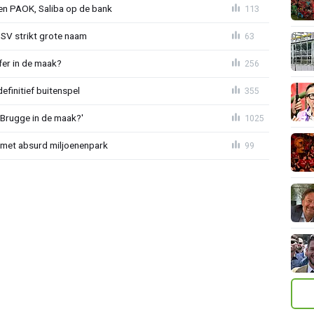
gen PAOK, Saliba op de bank
113
PSV strikt grote naam
63
fer in de maak?
256
definitief buitenspel
355
 Brugge in de maak?'
1025
met absurd miljoenenpark
99