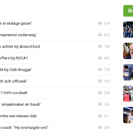
N
o in etalage gezet'
334
eraanwinst onderweg'
825
 achter bij absurd bod
146
offers bij RSCA?
450
ld bij Club Brugge'
728
 zich officieel'
766
? HVH oordeelt
238
r smaakmaker en Saudi'
145
ombe een nieuwe club
26
oach: "Hij overtuigde ons"
200