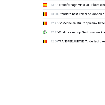
'Transfersaga Vinicius Jr kent ein
13:27
'Standard hakt keiharde knopen do
13:08
KV Mechelen stuurt opnieuw twee
12:47
Woelige aanloop Gent: vuurwerk a
12:17
TRANSFERUURTJE: 'Anderlecht verra
12:00