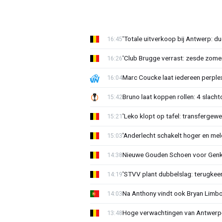
'Totale uitverkoop bij Antwerp: du
16:45
'Club Brugge verrast: zesde zom
16:26
Marc Coucke laat iedereen perplex
16:04
Bruno laat koppen rollen: 4 slacht
15:42
'Leko klopt op tafel: transfergewe
15:21
'Anderlecht schakelt hoger en meldt
15:03
Nieuwe Gouden Schoen voor Genk
14:38
'STVV plant dubbelslag: terugkee
14:19
Na Anthony vindt ook Bryan Limb
14:03
Hoge verwachtingen van Antwerp-c
13:48