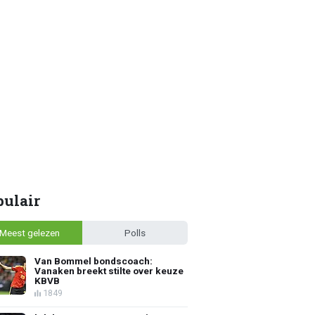
pulair
Meest gelezen
Polls
Van Bommel bondscoach:
Vanaken breekt stilte over keuze
KBVB
1849