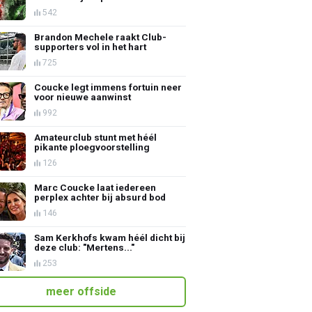
542
Brandon Mechele raakt Club-
supporters vol in het hart
725
Coucke legt immens fortuin neer
voor nieuwe aanwinst
992
Amateurclub stunt met héél
pikante ploegvoorstelling
126
Marc Coucke laat iedereen
perplex achter bij absurd bod
146
Sam Kerkhofs kwam héél dicht bij
deze club: "Mertens..."
253
meer offside