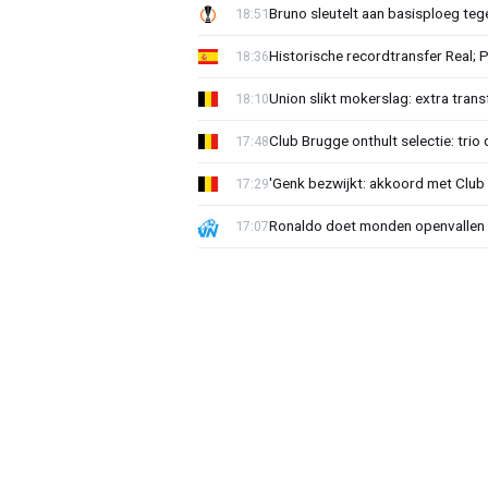
Bruno sleutelt aan basisploeg te
18:51
Historische recordtransfer Real; 
18:36
Union slikt mokerslag: extra trans
18:10
Club Brugge onthult selectie: trio 
17:48
'Genk bezwijkt: akkoord met Club
17:29
Ronaldo doet monden openvallen 
17:07