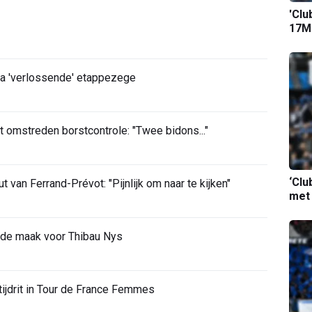
'Clu
17M-
 na 'verlossende' etappezege
t omstreden borstcontrole: "Twee bidons..."
‘Clu
van Ferrand-Prévot: "Pijnlijk om naar te kijken"
met
 de maak voor Thibau Nys
 tijdrit in Tour de France Femmes