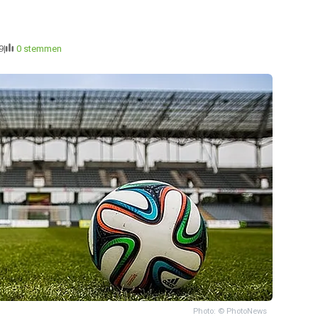
9
0 stemmen
Photo: © PhotoNews