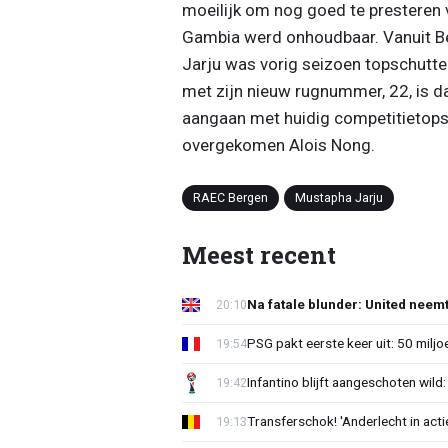
moeilijk om nog goed te presteren v
Gambia werd onhoudbaar. Vanuit Berg
Jarju was vorig seizoen topschutte
met zijn nieuw rugnummer, 22, is dan
aangaan met huidig competitietop
overgekomen Alois Nong.
RAEC Bergen
Mustapha Jarju
Meest recent
Na fatale blunder: United neem
20:10
PSG pakt eerste keer uit: 50 milj
19:54
Infantino blijft aangeschoten wi
19:42
Transferschok! 'Anderlecht in ac
19:13