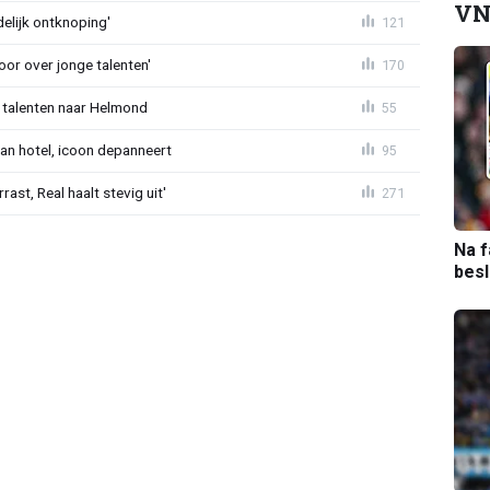
VN
delijk ontknoping'
121
or over jonge talenten'
170
 talenten naar Helmond
55
an hotel, icoon depanneert
95
st, Real haalt stevig uit'
271
Na f
bes