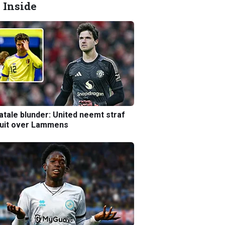
 Inside
atale blunder: United neemt straf
luit over Lammens