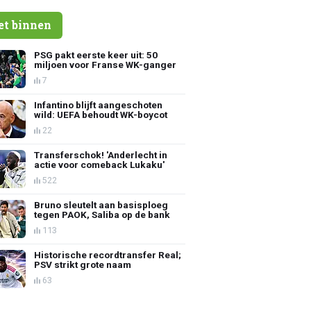
et binnen
PSG pakt eerste keer uit: 50
miljoen voor Franse WK-ganger
7
Infantino blijft aangeschoten
wild: UEFA behoudt WK-boycot
22
Transferschok! 'Anderlecht in
actie voor comeback Lukaku'
522
Bruno sleutelt aan basisploeg
tegen PAOK, Saliba op de bank
113
Historische recordtransfer Real;
PSV strikt grote naam
63