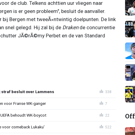
oor de club. Telkens achttien uur vliegen naar
en is er geen probleem", besluit de aanvaller.
r bij Bergen met tweeÃ«ntwintig doelpunten. De link
 snel gelegd. Hij zal bij de
Draken
de concurrentie
schutter JÃ©rÃ©my Perbet en de van Standard
t straf besluit over Lammens
338
oen voor Franse WK-ganger
7
Off
ld: UEFA behoudt WK-boycot
22
tie voor comeback Lukaku'
522