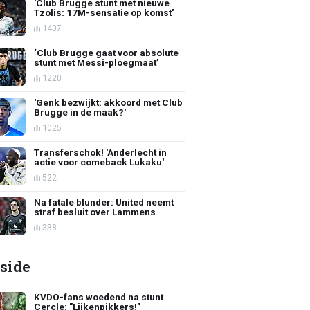
'Club Brugge stunt met nieuwe
Tzolis: 17M-sensatie op komst'
1407
‘Club Brugge gaat voor absolute
stunt met Messi-ploegmaat’
1220
'Genk bezwijkt: akkoord met Club
Brugge in de maak?'
1025
Transferschok! 'Anderlecht in
actie voor comeback Lukaku'
522
Na fatale blunder: United neemt
straf besluit over Lammens
338
side
KVDO-fans woedend na stunt
Cercle: "Lijkenpikkers!"