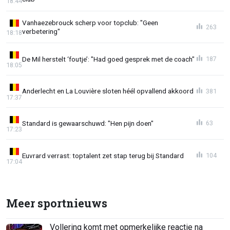
18:44
Vanhaezebrouck scherp voor topclub: "Geen
263
verbetering"
18:18
De Mil herstelt ‘foutje’: "Had goed gesprek met de coach"
187
18:05
Anderlecht en La Louvière sloten héél opvallend akkoord
381
17:37
Standard is gewaarschuwd: "Hen pijn doen"
63
17:23
Euvrard verrast: toptalent zet stap terug bij Standard
104
17:04
Meer sportnieuws
Vollering komt met opmerkelijke reactie na