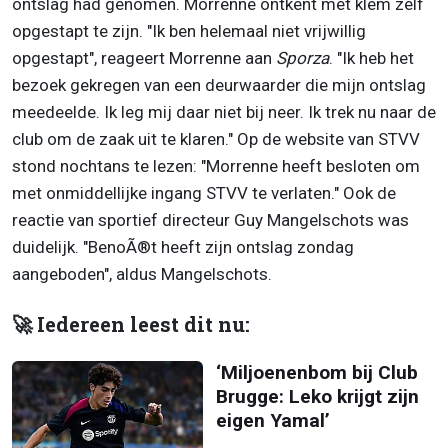
ontslag had genomen. Morrenne ontkent met klem zelf
opgestapt te zijn. "Ik ben helemaal niet vrijwillig
opgestapt", reageert Morrenne aan
Sporza
. "Ik heb het
bezoek gekregen van een deurwaarder die mijn ontslag
meedeelde. Ik leg mij daar niet bij neer. Ik trek nu naar de
club om de zaak uit te klaren." Op de website van STVV
stond nochtans te lezen: "Morrenne heeft besloten om
met onmiddellijke ingang STVV te verlaten." Ook de
reactie van sportief directeur Guy Mangelschots was
duidelijk. "BenoÃ®t heeft zijn ontslag zondag
aangeboden", aldus Mangelschots.
🚀 Iedereen leest dit nu:
‘Miljoenenbom bij Club
Brugge: Leko krijgt zijn
eigen Yamal’