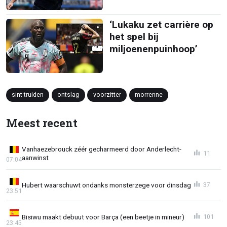
‘Lukaku zet carrière op
het spel bij
miljoenenpuinhoop’
sint-truiden
ontslag
voorzitter
morrenne
Meest recent
Vanhaezebrouck zéér gecharmeerd door Anderlecht-
11
aanwinst
07:04
Hubert waarschuwt ondanks monsterzege voor dinsdag
37
23:51
Bisiwu maakt debuut voor Barça (een beetje in mineur)
101
23:45