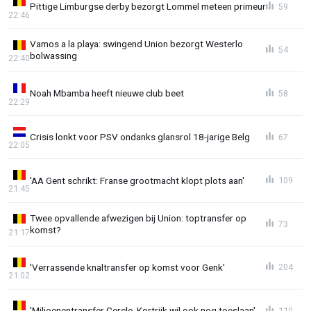
Pittige Limburgse derby bezorgt Lommel meteen primeur
59
22:46
Vamos a la playa: swingend Union bezorgt Westerlo
54
bolwassing
22:40
Noah Mbamba heeft nieuwe club beet
58
22:29
Crisis lonkt voor PSV ondanks glansrol 18-jarige Belg
67
22:05
'AA Gent schrikt: Franse grootmacht klopt plots aan'
109
21:45
Twee opvallende afwezigen bij Union: toptransfer op
73
komst?
21:17
'Verrassende knaltransfer op komst voor Genk'
204
21:02
'Miljoenentransfer Cercle, Kortrijk wil ook nog toeslaan'
110