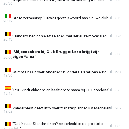
20:36
Grote verrassing: 'Lukaku geeft jawoord aan nieuwe club'
519
20:19
Standard begint nieuw seizoen met serieuze mokerslag
128
20:13
‘Miljoenenbom bij Club Brugge: Leko krijgt zijn
605
eigen Yamal’
20:00
Wilmots baalt over Anderlecht: "Anders 10 miljoen euro"
537
19:36
'PSG vindt akkoord en haalt grote naam bij FC Barcelona'
67
19:19
Vanderbiest geeft info over transferplannen KV Mechelen
207
19:02
"Dat ik naar Standard kon? Anderlecht is de grootste
359
club"