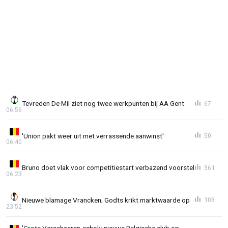
Tevreden De Mil ziet nog twee werkpunten bij AA Gent
67
06:56
'Union pakt weer uit met verrassende aanwinst'
50
06:40
Bruno doet vlak voor competitiestart verbazend voorstel
361
06:23
Nieuwe blamage Vrancken; Godts krikt marktwaarde op
103
23:52
'Grote Verschaeren-schok: nieuwe Belgische club op