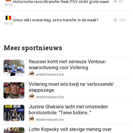
Historische recordtransfer Real; PSV strikt grote naam
88
18:36
Union slikt mokerslag: extra transfer in de maak?
312
18:10
Meer sportnieuws
Reusser komt met serieuze Ventoux-
waarschuwing voor Vollering
Vollering moet iets kwijt na 'verlossende'
etappezege
Justine Ghekiere lacht met omstreden
borstcontrole: "Twee bidons..."
Lotte Kopecky velt stevige mening over