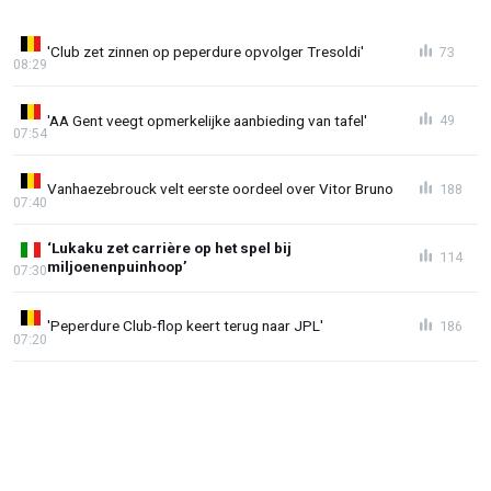
'Club zet zinnen op peperdure opvolger Tresoldi'
73
08:29
'AA Gent veegt opmerkelijke aanbieding van tafel'
49
07:54
Vanhaezebrouck velt eerste oordeel over Vitor Bruno
188
07:40
‘Lukaku zet carrière op het spel bij
114
miljoenenpuinhoop’
07:30
'Peperdure Club-flop keert terug naar JPL'
186
07:20