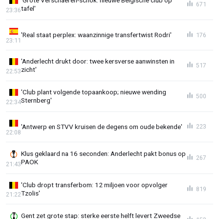
671
tafel'
23:36
'Real staat perplex: waanzinnige transfertwist Rodri'
176
23:11
'Anderlecht drukt door: twee kersverse aanwinsten in
517
zicht'
22:53
'Club plant volgende topaankoop; nieuwe wending
500
Sternberg'
22:34
'Antwerp en STVV kruisen de degens om oude bekende'
223
22:08
Klus geklaard na 16 seconden: Anderlecht pakt bonus op
267
PAOK
21:43
'Club dropt transferbom: 12 miljoen voor opvolger
819
Tzolis'
21:22
Gent zet grote stap: sterke eerste helft levert Zweedse