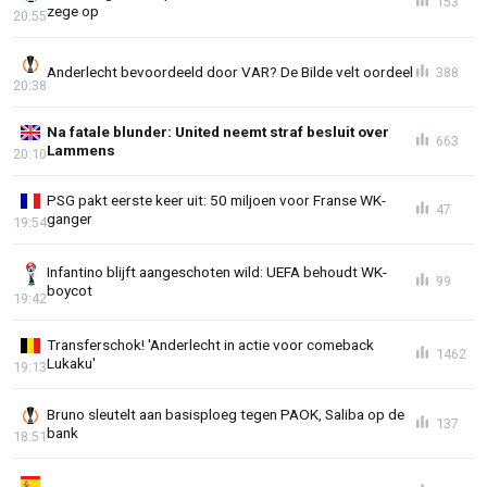
153
zege op
20:55
Anderlecht bevoordeeld door VAR? De Bilde velt oordeel
388
20:38
Na fatale blunder: United neemt straf besluit over
663
Lammens
20:10
PSG pakt eerste keer uit: 50 miljoen voor Franse WK-
47
ganger
19:54
Infantino blijft aangeschoten wild: UEFA behoudt WK-
99
boycot
19:42
Transferschok! 'Anderlecht in actie voor comeback
1462
Lukaku'
19:13
Bruno sleutelt aan basisploeg tegen PAOK, Saliba op de
137
bank
18:51