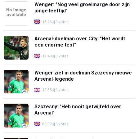
Wenger: "Nog veel groeimarge door zijn
jonge leeftijd"
15:26
0 votes
Arsenal-doelman over City: "Het wordt
een enorme test"
17:40
0 votes
Wenger ziet in doelman Szczesny nieuwe
Arsenal-legende
19:55
0 votes
Szczesny: "Heb nooit getwijfeld over
Arsenal"
08:32
0 votes