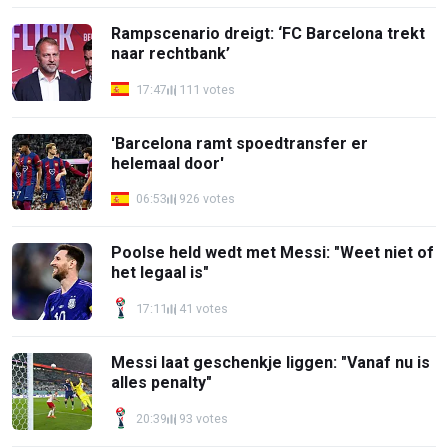
Rampscenario dreigt: ‘FC Barcelona trekt
naar rechtbank’
17:47
111 votes
'Barcelona ramt spoedtransfer er
helemaal door'
06:53
926 votes
Poolse held wedt met Messi: "Weet niet of
het legaal is"
17:11
41 votes
Messi laat geschenkje liggen: "Vanaf nu is
alles penalty"
20:39
93 votes