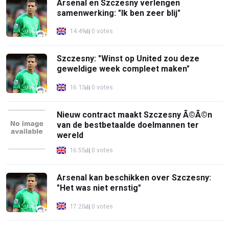
Arsenal en Szczesny verlengen
samenwerking: "Ik ben zeer blij"
14:49
0 votes
Szczesny: "Winst op United zou deze
geweldige week compleet maken"
16:13
0 votes
Nieuw contract maakt Szczesny Ã©Ã©n
van de bestbetaalde doelmannen ter
wereld
16:55
0 votes
Arsenal kan beschikken over Szczesny:
"Het was niet ernstig"
17:20
0 votes