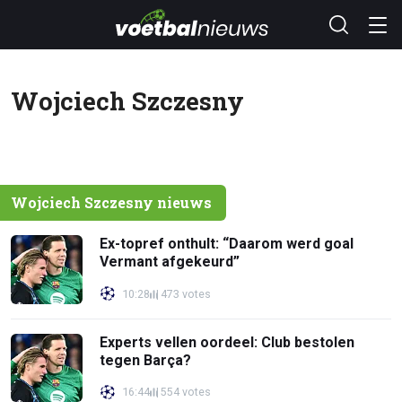
Wojciech Szczesny
Wojciech Szczesny nieuws
Ex-topref onthult: “Daarom werd goal
Vermant afgekeurd”
10:28
473 votes
Experts vellen oordeel: Club bestolen
tegen Barça?
16:44
554 votes