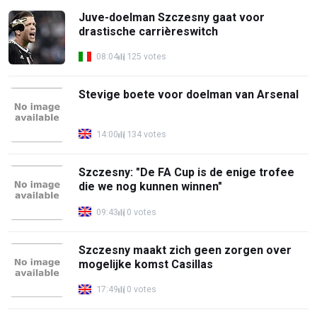
Juve-doelman Szczesny gaat voor
drastische carrièreswitch
08:04
125 votes
Stevige boete voor doelman van Arsenal
14:00
134 votes
Szczesny: "De FA Cup is de enige trofee
die we nog kunnen winnen"
09:43
0 votes
Szczesny maakt zich geen zorgen over
mogelijke komst Casillas
17:49
0 votes