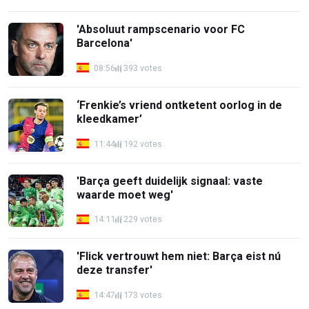
'Absoluut rampscenario voor FC
Barcelona'
08:56
393 votes
‘Frenkie’s vriend ontketent oorlog in de
kleedkamer’
11:44
192 votes
'Barça geeft duidelijk signaal: vaste
waarde moet weg'
14:11
229 votes
'Flick vertrouwt hem niet: Barça eist nú
deze transfer'
14:47
173 votes