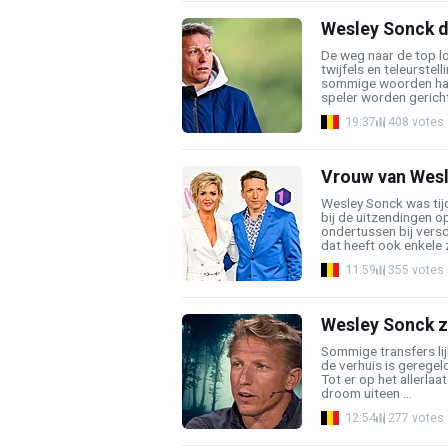
Wesley Sonck d
De weg naar de top loo
twijfels en teleurstel
sommige woorden har
speler worden gericht.
19:37
408 votes
Vrouw van Wesl
Wesley Sonck was ti
bij de uitzendingen o
ondertussen bij versc
dat heeft ook enkele z
11:59
355 votes
Wesley Sonck z
Sommige transfers lijk
de verhuis is geregeld
Tot er op het allerla
droom uiteen ...
12:54
277 votes