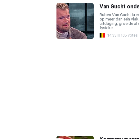
Van Gucht onder
Ruben Van Gucht kree
op meer dan één vlak
uitdaging, groeide al
fysieke ...
14:33
105 votes