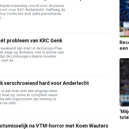
elopen maandag vooral voor de pauze
groot voor RSC Anderlecht. Halfweg de
tos Tzolis het zich zelfs permitteren
 ...
hét probleem van KRC Genk
Reco
een 
weekend zijn start in de Europe Play-
en zege op Antwerp. Het is echter een
dat de Limburgers daarin moeten
 met de ...
 verschroeiend hard voor Anderlecht
 is een man met een uitgesproken
er knal op, soms er compleet naast.
 hij wel ongezouten zijn mening te
n ex-club ...
‘Mil
tota
otsmisselijk na VTM-horror met Koen Wauters