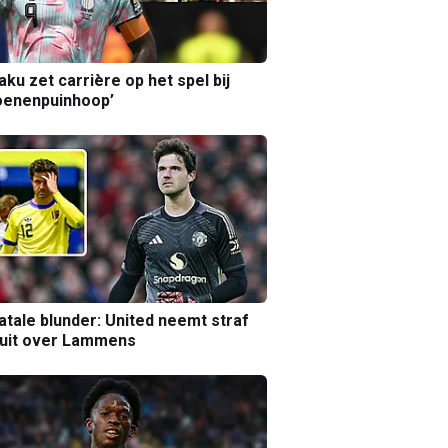
aku zet carrière op het spel bij
oenenpuinhoop’
atale blunder: United neemt straf
luit over Lammens