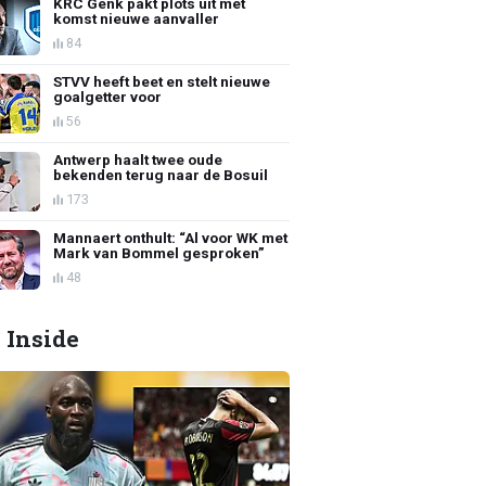
KRC Genk pakt plots uit met
komst nieuwe aanvaller
84
STVV heeft beet en stelt nieuwe
goalgetter voor
56
Antwerp haalt twee oude
bekenden terug naar de Bosuil
173
Mannaert onthult: “Al voor WK met
Mark van Bommel gesproken”
48
 Inside