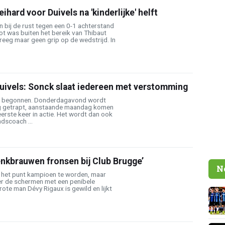
hard voor Duivels na 'kinderlijke' helft
n bij de rust tegen een 0-1 achterstand
t was buiten het bereik van Thibaut
reeg maar geen grip op de wedstrijd. In
Duivels: Sonck slaat iedereen met verstomming
cht begonnen. Donderdagavond wordt
 getrapt, aanstaande maandag komen
erste keer in actie. Het wordt dan ook
ndscoach ...
nkbrauwen fronsen bij Club Brugge’
N
 het punt kampioen te worden, maar
er de schermen met een penibele
rote man Dévy Rigaux is gewild en lijkt