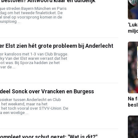
bestolen? Antwoord klaar en duidelijk
ue streden Bayern München en Paris
ag om het tweede finaleticket. De
al snel op voorsprong komen in de
huisploeg ...
‘Luk
milj
r Elst zien hét grote probleem bij Anderlecht
or kansloos met 1-3 van Club Brugge.
y Van der Elst waren verrast dat het
ot was. Bij Sporza hadden ze het
er de ...
deel Sonck over Vrancken en Burgess
Na f
ssieker tussen Anderlecht en Club
n het weekend, maar na het
bes
het toch vooral over STVV-Union. De
a een woelige ...
mpleet voor schut gezet: "Wat is dit?"