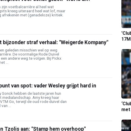
zijn voetbalcarrière al heel wat
ts kreeg uiteraard heel wat lof, maar
 afrekenen met (genadeloze) kritiek.
'Clu
17M-
 bijzonder straf verhaal: "Weigerde Kompany"
ren geleden misschien wel op weg
carrière. De voormalige Rode Duivel
 een andere weg te volgen. Bij Pickx
t ...
nt van spot: vader Wesley grijpt hard in
 Sonck hebben de laatste jaren hun
et medialandschap. Amy kreeg haar
TM Go, terwijl de oud rode duivel dan
‘Clu
 van ...
met
en Tzolis aan: "Stamp hem overhoop"