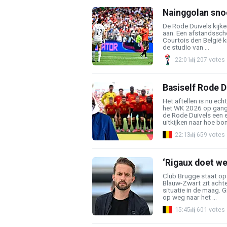
Nainggolan snoei
De Rode Duivels kijke
aan. Een afstandsscho
Courtois den België k
de studio van ...
22:01
207 votes
Basiself Rode 
Het aftellen is nu e
het WK 2026 op gang
de Rode Duivels een e
uitkijken naar hoe bo
22:13
659 votes
‘Rigaux doet we
Club Brugge staat op
Blauw-Zwart zit acht
situatie in de maag. G
op weg naar het ...
15:45
601 votes