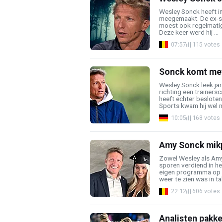
Wesley Sonck heeft in 
meegemaakt. De ex-spi
moest ook regelmatig
Deze keer werd hij ...
07:57
115 votes
Sonck komt met
Wesley Sonck leek ja
richting een trainers
heeft echter besloten
Sports kwam hij wel me
10:05
168 votes
Amy Sonck mikpu
Zowel Wesley als Amy
sporen verdiend in h
eigen programma op V
weer te zien was in tal
22:12
606 votes
Analisten pakk