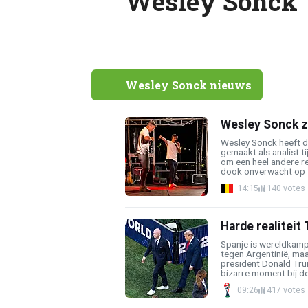
Wesley Sonck
Wesley Sonck nieuws
Wesley Sonck z
Wesley Sonck heeft d
gemaakt als analist t
om een heel andere r
dook onverwacht op ti
14:15
140 votes
Harde realiteit 
Spanje is wereldkamp
tegen Argentinië, maa
president Donald Trum
bizarre moment bij de 
09:26
417 votes