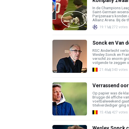
Kompany zwaar 
In de Champions Leag
Saint-Germain woensd
Parijzenaars konden 
Allianz Arena. Bij de t
19:11
272 votes
Sonck en Van de
RSC Anderlecht verlo
Wesley Sonck en Frank
verschil zo enorm gro
volgende te zeggen ov
21:46
343 votes
Verrassend oor
Op papier was de kla
Brugge dé affiche va
voetbalweekend gaat 
titelverdediger ging n
15:43
427 votes
Wesley Sonck co