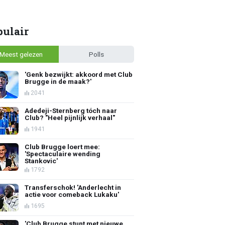
pulair
Meest gelezen
Polls
'Genk bezwijkt: akkoord met Club
Brugge in de maak?'
2041
Adedeji-Sternberg tóch naar
Club? "Heel pijnlijk verhaal"
1941
Club Brugge loert mee:
'Spectaculaire wending
Stankovic'
1792
Transferschok! 'Anderlecht in
actie voor comeback Lukaku'
1695
'Club Brugge stunt met nieuwe