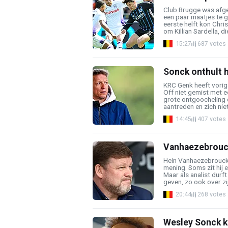
Club Brugge was afg
een paar maatjes te 
eerste helft kon Chris
om Killian Sardella, die
15:27
687 votes
Sonck onthult 
KRC Genk heeft vorig 
Off niet gemist met e
grote ontgoocheling 
aantreden en zich niet
14:45
407 votes
Vanhaezebrouck
Hein Vanhaezebrouck
mening. Soms zit hij 
Maar als analist durft
geven, zo ook over zij
20:44
268 votes
Wesley Sonck k