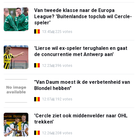
Van tweede klasse naar de Europa
League? 'Buitenlandse topclub wil Cercle-
speler'
13:45
225 votes
'Lierse wil ex-speler terughalen en gaat
de concurrentie met Antwerp aan'
12:23
396 votes
"Van Daum moest ik de verbetenheid van
Blondel hebben"
12:07
192 votes
'Cercle ziet ook middenvelder naar OHL
trekken'
12:26
208 votes