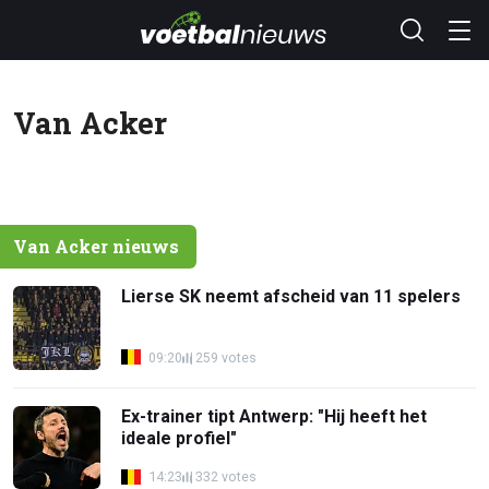
Van Acker
Van Acker nieuws
Lierse SK neemt afscheid van 11 spelers
09:20
259 votes
Ex-trainer tipt Antwerp: "Hij heeft het
ideale profiel"
14:23
332 votes