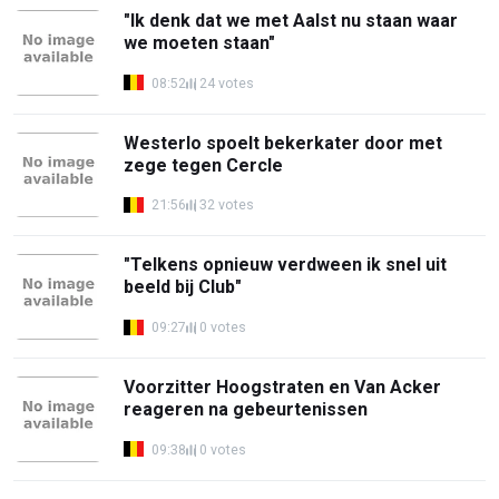
"Ik denk dat we met Aalst nu staan waar
we moeten staan"
08:52
24 votes
Westerlo spoelt bekerkater door met
zege tegen Cercle
21:56
32 votes
"Telkens opnieuw verdween ik snel uit
beeld bij Club"
09:27
0 votes
Voorzitter Hoogstraten en Van Acker
reageren na gebeurtenissen
09:38
0 votes