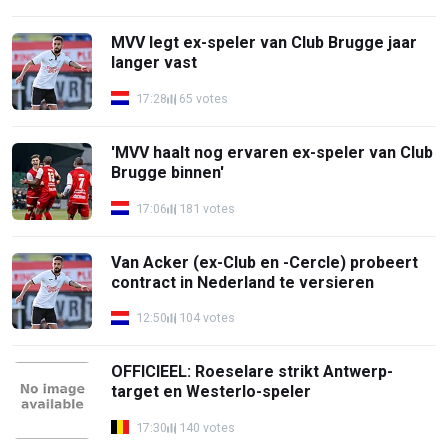
MVV legt ex-speler van Club Brugge jaar
langer vast
17:28
65 votes
'MVV haalt nog ervaren ex-speler van Club
Brugge binnen'
17:06
181 votes
Van Acker (ex-Club en -Cercle) probeert
contract in Nederland te versieren
12:50
104 votes
OFFICIEEL: Roeselare strikt Antwerp-
target en Westerlo-speler
17:30
140 votes