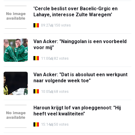
'Cercle beslist over Bacelic-Grgic en
Lahaye, interesse Zulte Waregem'
09:27
150 votes
Van Acker: "Nainggolan is een voorbeeld
voor mij"
11:00
82 votes
Van Acker: "Dat is absoluut een werkpunt
naar volgende week toe"
10:05
68 votes
Haroun krijgt lof van ploeggenoot: "Hij
heeft veel kwaliteiten"
15:14
50 votes