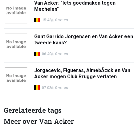
Van Acker: "Iets goedmaken tegen
Mechelen"
15:43
0 votes
Gunt Garrido Jorgensen en Van Acker een
tweede kans?
06:40
0 votes
Jorgacevic, Figueras, AlmebÃ¤ck en Van
Acker mogen Club Brugge verlaten
07:03
0 votes
Gerelateerde tags
Meer over Van Acker