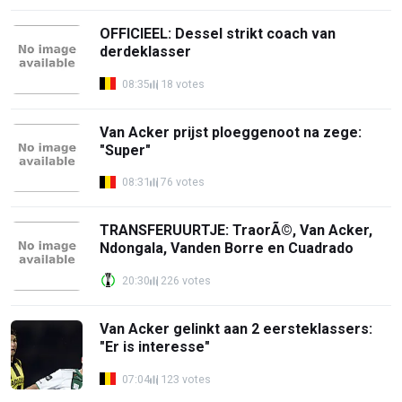
OFFICIEEL: Dessel strikt coach van
derdeklasser
08:35
18 votes
Van Acker prijst ploeggenoot na zege:
"Super"
08:31
76 votes
TRANSFERUURTJE: TraorÃ©, Van Acker,
Ndongala, Vanden Borre en Cuadrado
20:30
226 votes
Van Acker gelinkt aan 2 eersteklassers:
"Er is interesse"
07:04
123 votes