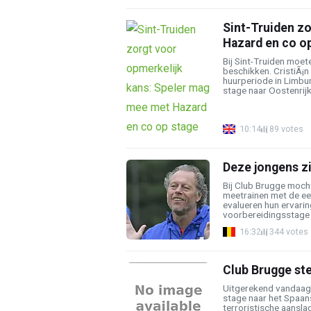
Sint-Truiden zo
Hazard en co o
Bij Sint-Truiden moe
beschikken. CristiÃ¡n
huurperiode in Limbu
stage naar Oostenrijk. 
10:14
89 votes
Deze jongens z
Bij Club Brugge moch
meetrainen met de ee
evalueren hun ervari
voorbereidingsstage i
16:32
344 votes
Club Brugge ste
Uitgerekend vandaag 
stage naar het Spaan
terroristische aansla