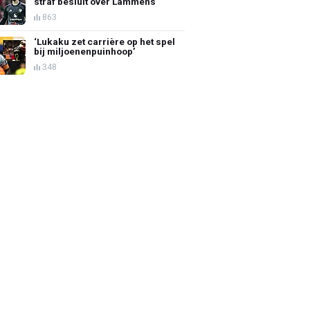
straf besluit over Lammens
863
‘Lukaku zet carrière op het spel
bij miljoenenpuinhoop’
348