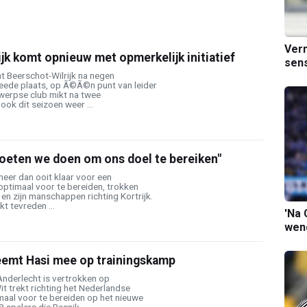
Verm
jk komt opnieuw met opmerkelijk initiatief
sens
at Beerschot-Wilrijk na negen
eede plaats, op Ã©Ã©n punt van leider
werpse club mikt na twee
ook dit seizoen weer ...
moeten we doen om ons doel te bereiken"
eer dan ooit klaar voor een
optimaal voor te bereiden, trokken
 en zijn manschappen richting Kortrijk.
t tevreden ...
'Na 
wend
eemt Hasi mee op trainingskamp
 Anderlecht is vertrokken op
t trekt richting het Nederlandse
maal voor te bereiden op het nieuwe