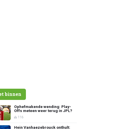
et binnen
Ophefmakende wending: Play-
Offs meteen weer terug in JPL?
116
Hein Vanhaezebrouck onthult: