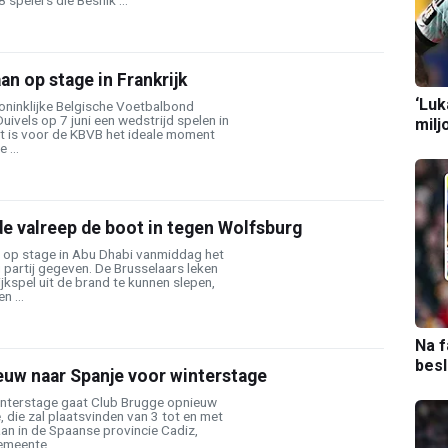
 spelers die Besnik ...
an op stage in Frankrijk
‘Luk
ninklijke Belgische Voetbalbond
ivels op 7 juni een wedstrijd spelen in
milj
at is voor de KBVB het ideale moment
 ...
e valreep de boot in tegen Wolfsburg
 op stage in Abu Dhabi vanmiddag het
partij gegeven. De Brusselaars leken
ijkspel uit de brand te kunnen slepen,
n ...
Na f
bes
euw naar Spanje voor winterstage
interstage gaat Club Brugge opnieuw
, die zal plaatsvinden van 3 tot en met
aan in de Spaanse provincie Cadiz,
meente ...