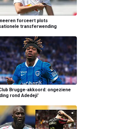
eeren forceert plots
ationele transferwending
Club Brugge-akkoord: ongeziene
ing rond Adedeji'