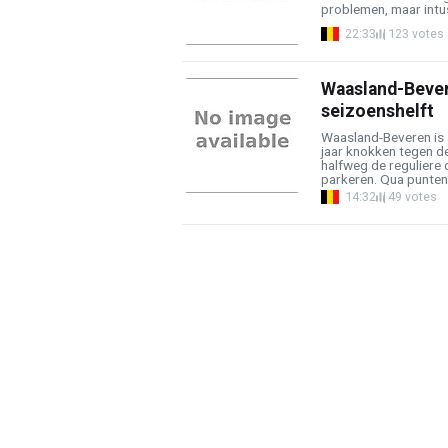
problemen, maar intus
22:33
123 votes
Waasland-Bever
seizoenshelft
Waasland-Beveren is 
jaar knokken tegen de
halfweg de reguliere 
parkeren. Qua puntena
14:32
49 votes