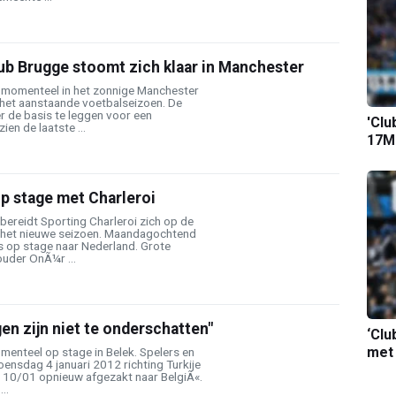
ub Brugge stoomt zich klaar in Manchester
 momenteel in het zonnige Manchester
 het aanstaande voetbalseizoen. De
r de basis te leggen voor een
'Clu
ien de laatste ...
17M-
p stage met Charleroi
 bereidt Sporting Charleroi zich op de
 het nieuwe seizoen. Maandagochtend
s op stage naar Nederland. Grote
uder OnÃ¼r ...
gen zijn niet te onderschatten"
‘Clu
met
menteel op stage in Belek. Spelers en
ensdag 4 januari 2012 richting Turkije
10/01 opnieuw afgezakt naar BelgiÃ«.
..