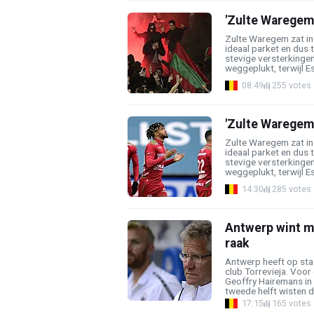
'Zulte Waregem 
Zulte Waregem zat in 
ideaal parket en dus
stevige versterkinge
weggeplukt, terwijl Es
08:49
255 votes
'Zulte Waregem 
Zulte Waregem zat in 
ideaal parket en dus
stevige versterkinge
weggeplukt, terwijl Es
14:30
285 votes
Antwerp wint ma
raak
Antwerp heeft op st
club Torrevieja. Voor
Geoffry Hairemans in 
tweede helft wisten de
17:15
165 votes