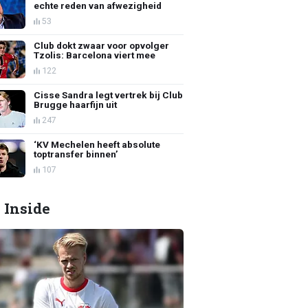
echte reden van afwezigheid
53
Club dokt zwaar voor opvolger
Tzolis: Barcelona viert mee
122
Cisse Sandra legt vertrek bij Club
Brugge haarfijn uit
247
‘KV Mechelen heeft absolute
toptransfer binnen’
107
 Inside