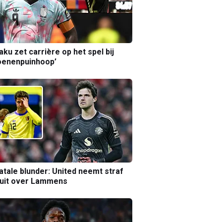
aku zet carrière op het spel bij
oenenpuinhoop’
atale blunder: United neemt straf
luit over Lammens