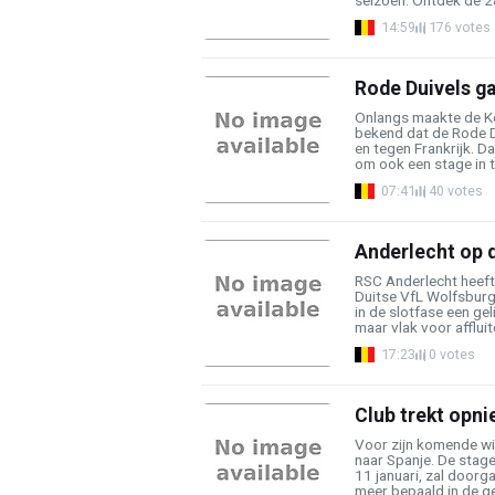
seizoen. Ontdek de 28
14:59
176 votes
Rode Duivels ga
Onlangs maakte de Ko
bekend dat de Rode Du
en tegen Frankrijk. D
om ook een stage in te
07:41
40 votes
Anderlecht op d
RSC Anderlecht heeft
Duitse VfL Wolfsburg 
in de slotfase een gel
maar vlak voor affluite
17:23
0 votes
Club trekt opni
Voor zijn komende w
naar Spanje. De stage
11 januari, zal doorg
meer bepaald in de ge