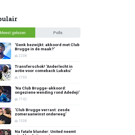
pulair
Meest gelezen
Polls
'Genk bezwijkt: akkoord met Club
Brugge in de maak?'
2238
Transferschok! 'Anderlecht in
actie voor comeback Lukaku'
1793
'Na Club Brugge-akkoord:
ongeziene wending rond Adedeji'
1742
'Club Brugge verrast: zesde
zomeraanwinst onderweg'
1338
Na fatale blunder: United neemt