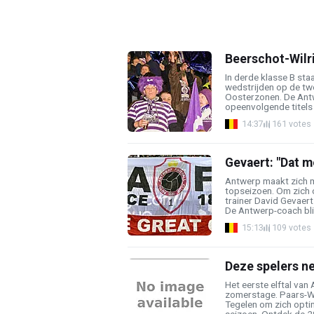
Beerschot-Wilri
In derde klasse B sta
wedstrijden op de tw
Oosterzonen. De Ant
opeenvolgende titels 
14:37
161 votes
Gevaert: "Dat 
Antwerp maakt zich m
topseizoen. Om zich 
trainer David Gevaert
De Antwerp-coach blik
15:13
109 votes
Deze spelers n
Het eerste elftal van
zomerstage. Paars-Wi
Tegelen om zich opti