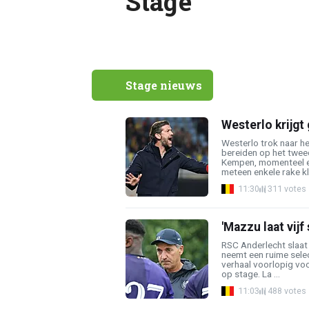
Stage
Stage nieuws
Westerlo krijgt
Westerlo trok naar he
bereiden op het tweed
Kempen, momenteel el
meteen enkele rake kl
11:30
311 votes
'Mazzu laat vijf
RSC Anderlecht slaat 
neemt een ruime selec
verhaal voorlopig voor
op stage. La ...
11:03
488 votes