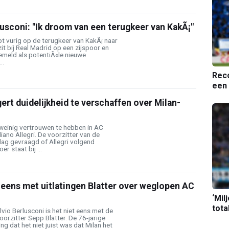
lusconi: "Ik droom van een terugkeer van KakÃ¡"
pt vurig op de terugkeer van KakÃ¡ naar
zit bij Real Madrid op een zijspoor en
emeld als potentiÃ«le nieuwe
..
Reco
een 
ert duidelijkheid te verschaffen over Milan-
t weinig vertrouwen te hebben in AC
iano Allegri. De voorzitter van de
ag gevraagd of Allegri volgend
r staat bij ...
 eens met uitlatingen Blatter over weglopen AC
‘Mil
tota
lvio Berlusconi is het niet eens met de
oorzitter Sepp Blatter. De 76-jarige
g dat het niet juist was dat Milan het