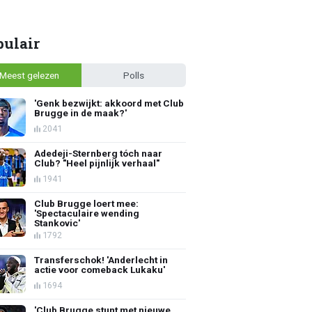
pulair
Meest gelezen
Polls
'Genk bezwijkt: akkoord met Club
Brugge in de maak?'
2041
Adedeji-Sternberg tóch naar
Club? "Heel pijnlijk verhaal"
1941
Club Brugge loert mee:
'Spectaculaire wending
Stankovic'
1792
Transferschok! 'Anderlecht in
actie voor comeback Lukaku'
1694
'Club Brugge stunt met nieuwe