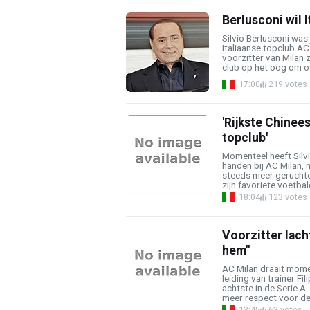
Berlusconi wil 
Silvio Berlusconi was
Italiaanse topclub AC
voorzitter van Milan z
club op het oog om ove
17:00
219 votes
'Rijkste Chinees
topclub'
Momenteel heeft Silvi
handen bij AC Milan, 
steeds meer geruchte
zijn favoriete voetbalc
18:04
123 votes
Voorzitter lach
hem"
AC Milan draait mome
leiding van trainer F
achtste in de Serie A.
meer respect voor de 
13:45
63 votes