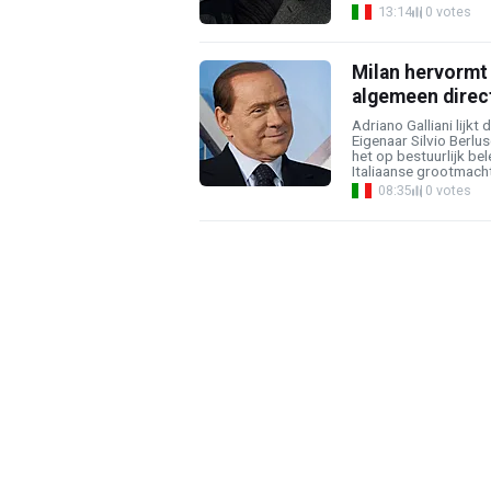
13:14
0 votes
Milan hervormt 
algemeen direc
Adriano Galliani lijkt
Eigenaar Silvio Berl
het op bestuurlijk be
Italiaanse grootmacht 
08:35
0 votes