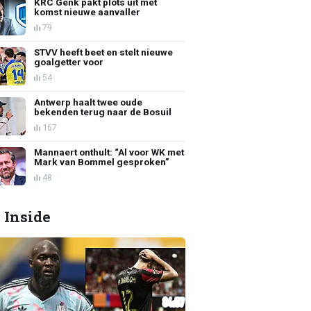
KRC Genk pakt plots uit met
komst nieuwe aanvaller
79
STVV heeft beet en stelt nieuwe
goalgetter voor
54
Antwerp haalt twee oude
bekenden terug naar de Bosuil
167
Mannaert onthult: “Al voor WK met
Mark van Bommel gesproken”
48
 Inside