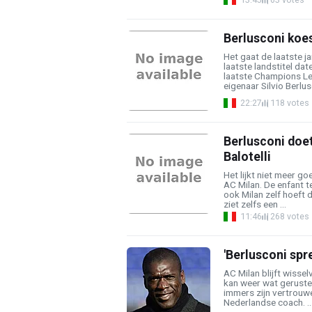
Berlusconi koes
Het gaat de laatste j
laatste landstitel dat
laatste Champions Le
eigenaar Silvio Berlusc
22:27
118 votes
Berlusconi doet
Balotelli
Het lijkt niet meer g
AC Milan. De enfant te
ook Milan zelf hoeft d
ziet zelfs een ...
11:46
268 votes
'Berlusconi spr
AC Milan blijft wisse
kan weer wat geruster
immers zijn vertrouw
Nederlandse coach. ..