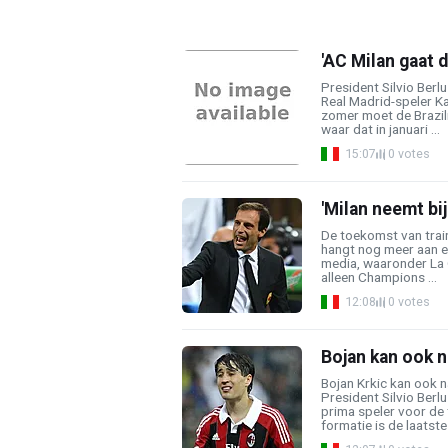
'AC Milan gaat 
President Silvio Berlu
Real Madrid-speler Ka
zomer moet de Brazili
waar dat in januari ...
15:07
0 votes
'Milan neemt bi
De toekomst van train
hangt nog meer aan ee
media, waaronder La 
alleen Champions ...
12:08
0 votes
Bojan kan ook n
Bojan Krkic kan ook na
President Silvio Berlu
prima speler voor de 
formatie is de laatste 