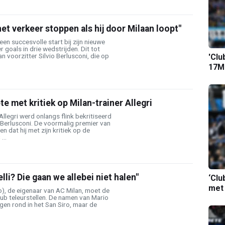
het verkeer stoppen als hij door Milaan loopt"
een succesvolle start bij zijn nieuwe
r goals in drie wedstrijden. Dit tot
n voorzitter Silvio Berlusconi, die op
'Clu
17M-
te met kritiek op Milan-trainer Allegri
Allegri werd onlangs flink bekritiseerd
 Berlusconi. De voormalig premier van
en dat hij met zijn kritiek op de
...
lli? Die gaan we allebei niet halen"
‘Clu
met
to), de eigenaar van AC Milan, moet de
lub teleurstellen. De namen van Mario
ngen rond in het San Siro, maar de