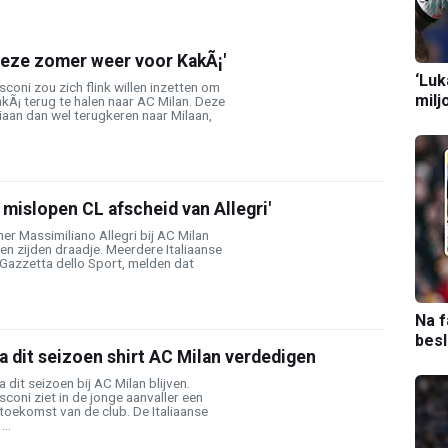
deze zomer weer voor KakÃ¡'
‘Luk
sconi zou zich flink willen inzetten om
milj
kÃ¡ terug te halen naar AC Milan. Deze
aan dan wel terugkeren naar Milaan,
j mislopen CL afscheid van Allegri'
er Massimiliano Allegri bij AC Milan
n zijden draadje. Meerdere Italiaanse
Gazzetta dello Sport, melden dat
Na f
bes
a dit seizoen shirt AC Milan verdedigen
 dit seizoen bij AC Milan blijven.
sconi ziet in de jonge aanvaller een
toekomst van de club. De Italiaanse
...