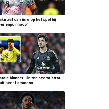
aku zet carrière op het spel bij
oenenpuinhoop’
atale blunder: United neemt straf
luit over Lammens