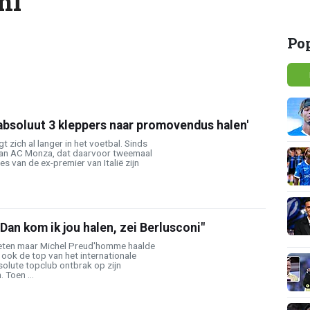
ni
Po
 absoluut 3 kleppers naar promovendus halen'
t zich al langer in het voetbal. Sinds
 van AC Monza, dat daarvoor tweemaal
ies van de ex-premier van Italië zijn
an kom ik jou halen, zei Berlusconi"
geten maar Michel Preud'homme haalde
e ook de top van het internationale
solute topclub ontbrak op zijn
 Toen ...