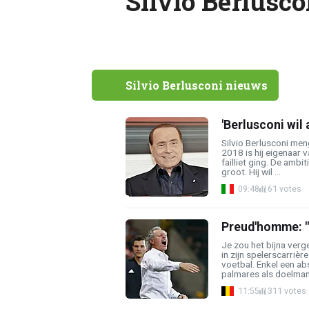
Silvio Berlusco
Silvio Berlusconi nieuws
'Berlusconi wil
Silvio Berlusconi meng
2018 is hij eigenaar
failliet ging. De ambit
groot. Hij wil ...
09:48
61 votes
Preud'homme: "D
Je zou het bijna ver
in zijn spelerscarrièr
voetbal. Enkel een ab
palmares als doelman.
11:55
311 votes