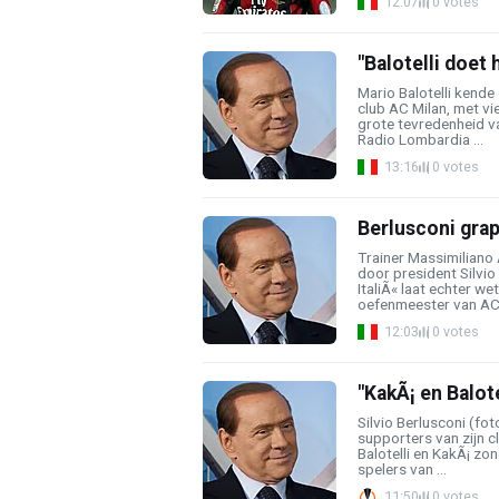
12:07
0 votes
"Balotelli doet 
Mario Balotelli kende 
club AC Milan, met vie
grote tevredenheid va
Radio Lombardia ...
13:16
0 votes
Berlusconi grap
Trainer Massimiliano 
door president Silvio
ItaliÃ« laat echter wet
oefenmeester van AC 
12:03
0 votes
"KakÃ¡ en Balote
Silvio Berlusconi (fo
supporters van zijn c
Balotelli en KakÃ¡ zo
spelers van ...
11:50
0 votes