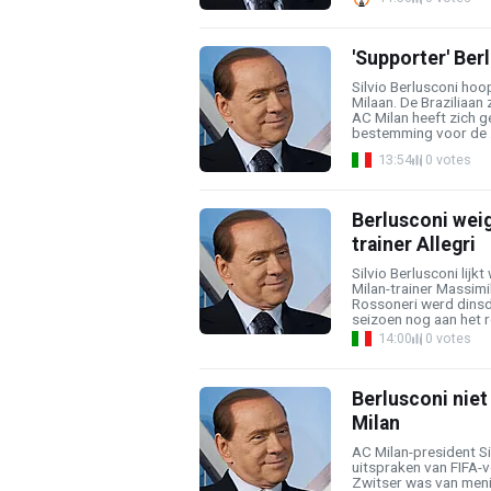
'Supporter' Ber
Silvio Berlusconi hoo
Milaan. De Braziliaan 
AC Milan heeft zich g
bestemming voor de .
13:54
0 votes
Berlusconi weig
trainer Allegri
Silvio Berlusconi lijk
Milan-trainer Massimil
Rossoneri werd dinsd
seizoen nog aan het roe
14:00
0 votes
Berlusconi niet
Milan
AC Milan-president Si
uitspraken van FIFA-v
Zwitser was van menin