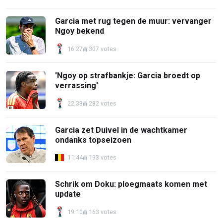
Garcia met rug tegen de muur: vervanger
Ngoy bekend
16:27
307 votes
'Ngoy op strafbankje: Garcia broedt op
verrassing'
22:33
282 votes
Garcia zet Duivel in de wachtkamer
ondanks topseizoen
11:44
193 votes
Schrik om Doku: ploegmaats komen met
update
19:10
163 votes