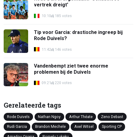
vertrek dreigt'
10:10
185 votes
Tip voor Garcia: drastische ingreep bij
Rode Duivels?
11:42
146 votes
Vandenbempt ziet twee enorme
problemen bij de Duivels
09:21
220 votes
Gerelateerde tags
Rode Duivels
Nathan Ngoy
Arthur Théate
Zeno Debast
Rudi Garcia
Brandon Mechele
Axel Witsel
Sporting CP
Amadou Onana
Romelu Lukaku