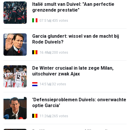
Italië smult van Duivel: "Aan perfectie
grenzende prestatie"
07:51
435 votes
Garcia glundert: wissel van de macht bij
Rode Duivels?
16:48
200 votes
De Winter cruciaal in late zege Milan,
uitschuiver zwak Ajax
14:51
32 votes
'Defensieproblemen Duivels: onverwachte
optie Garcia'
11:26
265 votes