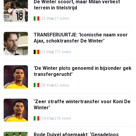
De Winter scoort, maar Milan verliest
terrein in titelstrijd
22:49
21 votes
TRANSFERUURTJE: 'Iconische naam voor
Ajax, schoktransfer De Winter'
12:00
177 votes
'De Winter plots genoemd in bijzonder gek
transfergerucht'
20:41
62 votes
'Zeer straffe wintertransfer voor Koni De
Winter'
14:41
215 votes
Rode Duivel afgemaakt: ‘Genadeloos