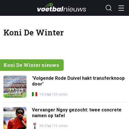
Koni De Winter
Koni De Winter nieuws
'Volgende Rode Duivel hakt transferknoop
door'
14:34
139 votes
Vervanger Ngoy gezocht: twee concrete
namen op tafel
23:37
113 votes