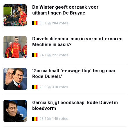
De Winter geeft oorzaak voor
uitbarstingen De Bruyne
08:13
284 votes
Duivels dilemma: man in vorm of ervaren
Mechele in basis?
14:11
227 votes
‘Garcia haalt 'eeuwige flop' terug naar
Rode Duivels’
20:00
310 votes
Garcia krijgt boodschap: Rode Duivel in
bloedvorm
08:19
140 votes