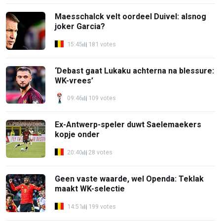
Maesschalck velt oordeel Duivel: alsnog
joker Garcia?
15:45
181 votes
‘Debast gaat Lukaku achterna na blessure:
WK-vrees’
09:46
109 votes
Ex-Antwerp-speler duwt Saelemaekers
kopje onder
20:40
28 votes
Geen vaste waarde, wel Openda: Teklak
maakt WK-selectie
14:51
199 votes