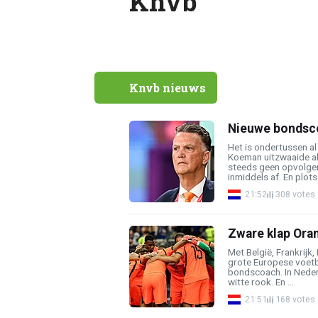
Knvb
Knvb nieuws
Nieuwe bondsco
Het is ondertussen a
Koeman uitzwaaide a
steeds geen opvolger
inmiddels af. En plots 
21:52
308 votes
Zware klap Ora
Met België, Frankrijk,
grote Europese voetb
bondscoach. In Neder
witte rook. En ...
21:51
168 votes