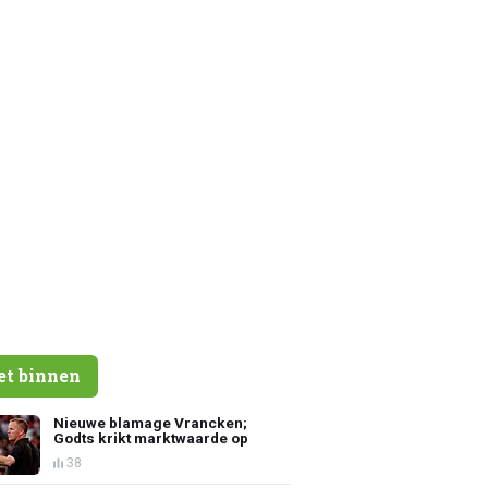
et binnen
Nieuwe blamage Vrancken;
Godts krikt marktwaarde op
38