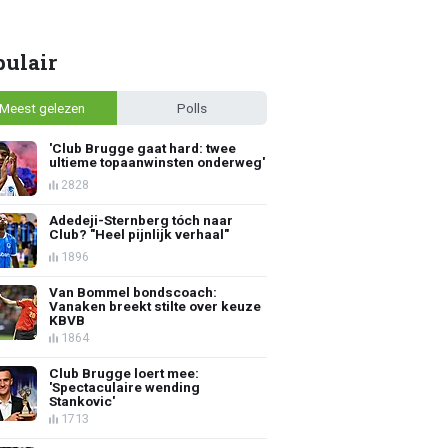
pulair
Meest gelezen
Polls
'Club Brugge gaat hard: twee
ultieme topaanwinsten onderweg'
2828
Adedeji-Sternberg tóch naar
Club? "Heel pijnlijk verhaal"
1896
Van Bommel bondscoach:
Vanaken breekt stilte over keuze
KBVB
1864
Club Brugge loert mee:
'Spectaculaire wending
Stankovic'
1713