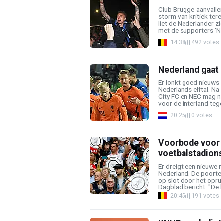
Club Brugge-aanvaller
storm van kritiek ter
liet de Nederlander zi
met de supporters 'No
14:38
492 votes
Nederland gaat 
Er lonkt goed nieuws
Nederlands elftal. Na
City FC en NEC mag 
voor de interland tege
20:25
0 votes
Voorbode voor B
voetbalstadion
Er dreigt een nieuwe 
Nederland. De poorte
op slot door het opr
Dagblad bericht: "De h
20:45
191 votes