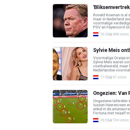
'Bliksemvertrek
Ronald Koeman is al 
maar in Nederland wor
voormalige verdedige
PSV en Feyenoord staa
10:20
444 votes
Sylvie Meis onth
Voormalige Oranje-int
Sylvie Meis waren oo
voetbalwereld, maar he
Nederlandse voormalig
11:00
41 votes
Ongezien: Van P
Ongeziene taferelen i
tussen Heerenveen en
enkel in de amateurre
Fortuna met twaalf ma
10:50
704 votes