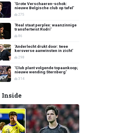
'Grote Verschaeren-schok:
nieuwe Belgische club op tafel'
275
'Real staat perplex: waanzinnige
transfertwist Rodri'
86
'Anderlecht drukt door: twee
kersverse aanwinsten in zicht'
298
'Club plant volgende topaankoop;
nieuwe wending Sternberg'
314
 Inside