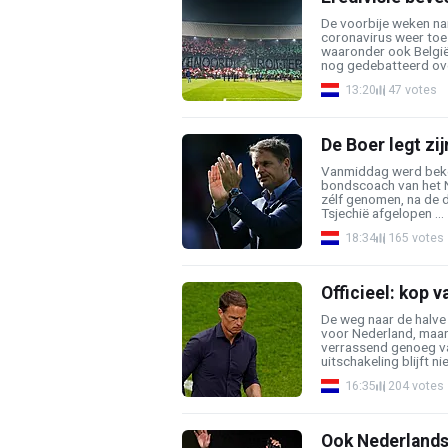
De voorbije weken na
coronavirus weer toe 
waaronder ook België 
nog gedebatteerd over
13:20
47 votes
De Boer legt zij
Vanmiddag werd beken
bondscoach van het Ned
zélf genomen, na de 
Tsjechië afgelopen ...
18:34
165 votes
Officieel: kop v
De weg naar de halve 
voor Nederland, maa
verrassend genoeg van
uitschakeling blijft nie
16:35
204 votes
Ook Nederlands