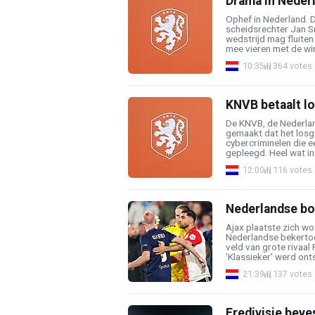
Drama in Nederl
Ophef in Nederland. 
scheidsrechter Jan S
wedstrijd mag fluiten
mee vieren met de win
10:35
364 votes
KNVB betaalt l
De KNVB, de Nederla
gemaakt dat het losg
cybercriminelen die 
gepleegd. Heel wat in
12:00
116 votes
Nederlandse bon
Ajax plaatste zich w
Nederlandse bekertoe
veld van grote rivaa
'Klassieker' werd onts
21:39
137 votes
Eredivisie beve