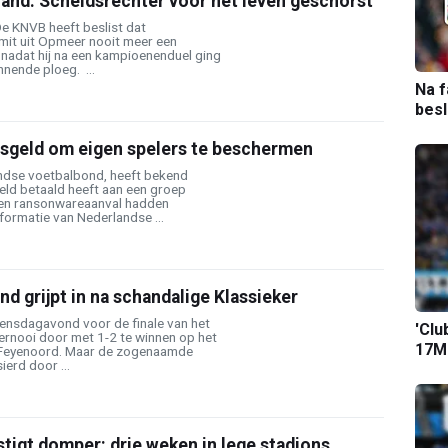
and: Scheidsrechter voor het leven geschorst
De KNVB heeft beslist dat
mit uit Opmeer nooit meer een
 nadat hij na een kampioenenduel ging
nende ploeg. ...
Na f
bes
osgeld om eigen spelers te beschermen
ndse voetbalbond, heeft bekend
eld betaald heeft aan een groep
een ransonwareaanval hadden
formatie van Nederlandse ...
d grijpt in na schandalige Klassieker
oensdagavond voor de finale van het
'Clu
rnooi door met 1-2 te winnen op het
17M-
l Feyenoord. Maar de zogenaamde
ierd door ...
stigt domper: drie weken in lege stadions