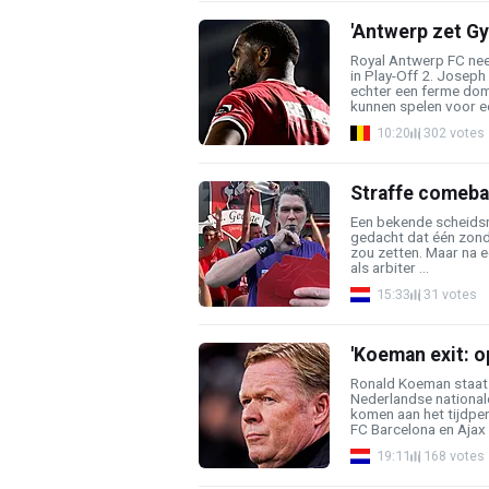
'Antwerp zet Gy
Royal Antwerp FC ne
in Play-Off 2. Josep
echter een ferme domp
kunnen spelen voor ee
10:20
302 votes
Straffe comeba
Een bekende scheidsr
gedacht dat één zond
zou zetten. Maar na e
als arbiter ...
15:33
31 votes
'Koeman exit: op
Ronald Koeman staat a
Nederlandse nationale 
komen aan het tijdpe
FC Barcelona en Ajax bi
19:11
168 votes