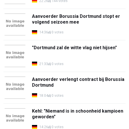
22:26
144 votes
Aanvoerder Borussia Dortmund stopt er
volgend seizoen mee
14:36
0 votes
"Dortmund zal de witte vlag niet hijsen"
21:33
0 votes
Aanvoerder verlengt contract bij Borussia
Dortmund
18:04
0 votes
Kehl: "Niemand is in schoonheid kampioen
geworden"
14:26
0 votes