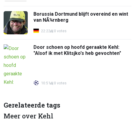
Borussia Dortmund blijft overeind en wint
van NÃ¼rnberg
22:22
0 votes
Door schoen op hoofd geraakte Kehl:
"Alsof ik met Klitsjko's heb gevochten"
10:51
0 votes
Gerelateerde tags
Meer over Kehl