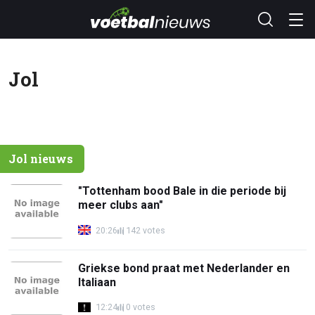
Jol
Jol nieuws
"Tottenham bood Bale in die periode bij
meer clubs aan"
20:26
142 votes
Griekse bond praat met Nederlander en
Italiaan
12:24
0 votes