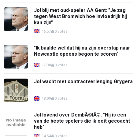
Jol blij met oud-speler AA Gent: "Je zag
tegen West Bromwich hoe invloedrijk hij
kan zijn"
16:57
0 votes
"Ik baalde wel dat hij na zijn overstap naar
Newcastle opeens begon te scoren"
17:38
0 votes
Jol wacht met contractverlenging Grygera
18:09
0 votes
Jol lovend over DembÃ©lÃ©: "Hij is een
van de beste spelers die ik ooit gecoacht
heb"
14:54
0 votes