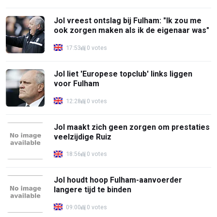
Jol vreest ontslag bij Fulham: "Ik zou me
ook zorgen maken als ik de eigenaar was"
17:53
0 votes
Jol liet 'Europese topclub' links liggen
voor Fulham
12:28
0 votes
Jol maakt zich geen zorgen om prestaties
veelzijdige Ruiz
18:56
0 votes
Jol houdt hoop Fulham-aanvoerder
langere tijd te binden
09:00
0 votes