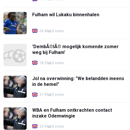
Fulham wil Lukaku binnenhalen
09:40
0 votes
'DembÃ©lÃ© mogelijk komende zomer
weg bij Fulham'
18:23
0 votes
Jol na overwinning: "We belandden ineens
in de hemel"
21:39
0 votes
WBA en Fulham ontkrachten contact
inzake Odemwingie
23:34
0 votes