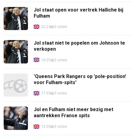
Jol staat open voor vertrek Halliche bij
Fulham
22:24
0 votes
Jol staat niet te popelen om Johnson te
verkopen
10:37
0 votes
'Queens Park Rangers op 'pole-position'
voor Fulham-spits'
11:53
0 votes
Jol en Fulham niet meer bezig met
aantrekken Franse spits
12:39
0 votes