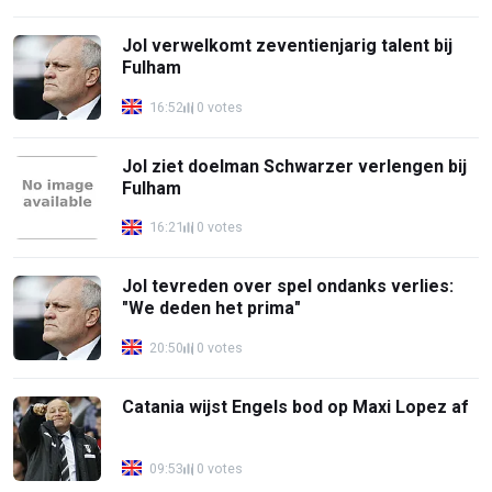
Jol verwelkomt zeventienjarig talent bij
Fulham
16:52
0 votes
Jol ziet doelman Schwarzer verlengen bij
Fulham
16:21
0 votes
Jol tevreden over spel ondanks verlies:
"We deden het prima"
20:50
0 votes
Catania wijst Engels bod op Maxi Lopez af
09:53
0 votes