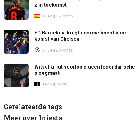
zijn toekomst
12:49
157 votes
FC Barcelona krijgt enorme boost voor
komst van Chelsea
21:34
275 votes
Witsel krijgt voorlopig geen legendarische
ploegmaat
14:56
88 votes
Gerelateerde tags
Meer over Iniesta