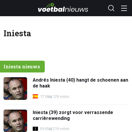
Iniesta
Iniesta nieuws
Andrés Iniesta (40) hangt de schoenen aan
de haak
17:08
129 votes
Iniesta (39) zorgt voor verrassende
carrièrewending
09:05
219 votes