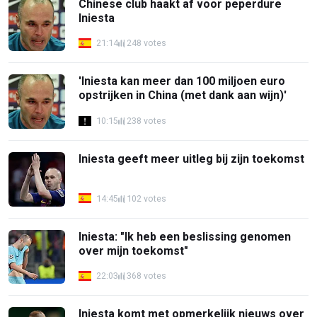
Chinese club haakt af voor peperdure
Iniesta
21:14
248 votes
'Iniesta kan meer dan 100 miljoen euro
opstrijken in China (met dank aan wijn)'
10:15
238 votes
Iniesta geeft meer uitleg bij zijn toekomst
14:45
102 votes
Iniesta: "Ik heb een beslissing genomen
over mijn toekomst"
22:03
368 votes
Iniesta komt met opmerkelijk nieuws over