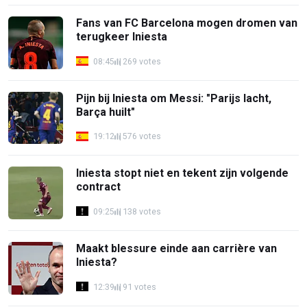
Fans van FC Barcelona mogen dromen van
terugkeer Iniesta
08:45
269 votes
Pijn bij Iniesta om Messi: "Parijs lacht,
Barça huilt"
19:12
576 votes
Iniesta stopt niet en tekent zijn volgende
contract
09:25
138 votes
Maakt blessure einde aan carrière van
Iniesta?
12:39
91 votes