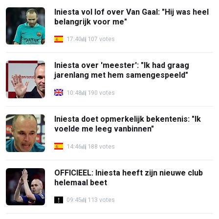
Iniesta vol lof over Van Gaal: "Hij was heel
belangrijk voor me"
17:40
107 votes
Iniesta over 'meester': "Ik had graag
jarenlang met hem samengespeeld"
10:48
190 votes
Iniesta doet opmerkelijk bekentenis: "Ik
voelde me leeg vanbinnen"
14:46
188 votes
OFFICIEEL: Iniesta heeft zijn nieuwe club
helemaal beet
09:45
113 votes