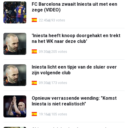
FC Barcelona zwaait Iniesta uit met een
zege (VIDEO)
22:45
93 votes
'Iniesta heeft knoop doorgehakt en trekt
na het WK naar deze club'
09:30
205 votes
Iniesta licht een tipje van de sluier over
zijn volgende club
09:30
173 votes
Opnieuw verrassende wending: "Komst
Iniesta is niet realistisch"
19:16
105 votes