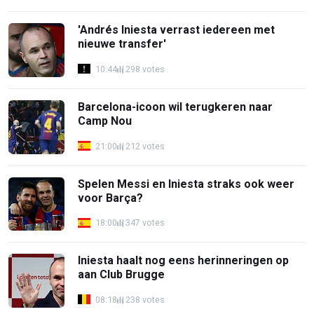
'Andrés Iniesta verrast iedereen met
nieuwe transfer'
10:44
298 votes
Barcelona-icoon wil terugkeren naar
Camp Nou
21:00
212 votes
Spelen Messi en Iniesta straks ook weer
voor Barça?
18:00
347 votes
Iniesta haalt nog eens herinneringen op
aan Club Brugge
08:18
238 votes