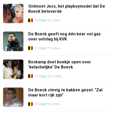
Ontmoet Jess, het playboymodel dat De
Boeck betoverde
12:05
376 votes
De Boeck geeft nog één keer vol gas
over ontslag bij KVK
11:20
211 votes
Boskamp doet boekje open over
'belachelijke' De Boeck
11:20
2237 votes
De Boeck stevig te kakken gezet: "Zal
maar kort rijk zijn"
13:25
150 votes