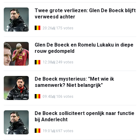
Twee grote verliezen: Glen De Boeck blijft
verweesd achter
20:26
175 votes
Glen De Boeck en Romelu Lukaku in diepe
rouw gedompeld
12:38
249 votes
De Boeck mysterieus: "Met wie ik
samenwerk? Niet belangrijk"
09:40
106 votes
De Boeck solliciteert openlijk naar functie
bij Anderlecht
19:01
697 votes