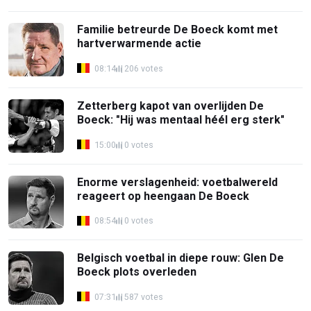
Familie betreurde De Boeck komt met
hartverwarmende actie
08:14
206 votes
Zetterberg kapot van overlijden De
Boeck: "Hij was mentaal héél erg sterk"
15:00
0 votes
Enorme verslagenheid: voetbalwereld
reageert op heengaan De Boeck
08:54
0 votes
Belgisch voetbal in diepe rouw: Glen De
Boeck plots overleden
07:31
587 votes