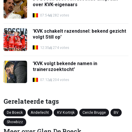
over KVK-eigenaars
07:54
282 votes
'KVK schakelt razendsnel: bekend gezicht
volgt Still op'
12:35
274 votes
'KVK volgt bekende namen in
trainerszoektocht'
07:12
204 votes
Gerelateerde tags
De Boeck
Anderlecht
KV Kortrijk
Cercle Brugge
BV
Showbizz
Meer over Glen De Boeck