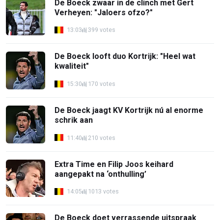
De Boeck zwaar in de clinch met Gert
Verheyen: "Jaloers ofzo?"
13:03
399 votes
De Boeck looft duo Kortrijk: "Heel wat
kwaliteit"
15:30
170 votes
De Boeck jaagt KV Kortrijk nú al enorme
schrik aan
11:40
210 votes
Extra Time en Filip Joos keihard
aangepakt na ‘onthulling’
14:05
1013 votes
De Boeck doet verrassende uitspraak