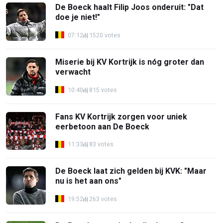
De Boeck haalt Filip Joos onderuit: "Dat
doe je niet!"
07:12
1520 votes
Miserie bij KV Kortrijk is nóg groter dan
verwacht
10:40
815 votes
Fans KV Kortrijk zorgen voor uniek
eerbetoon aan De Boeck
11:33
83 votes
De Boeck laat zich gelden bij KVK: "Maar
nu is het aan ons"
19:52
263 votes