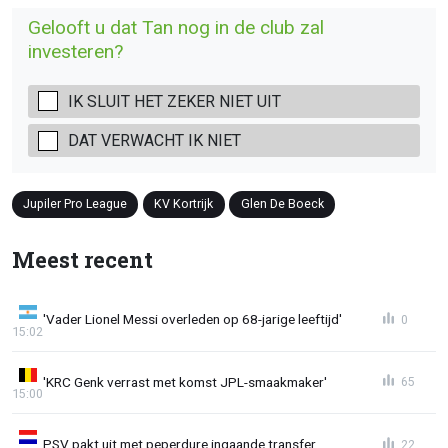
Gelooft u dat Tan nog in de club zal
investeren?
IK SLUIT HET ZEKER NIET UIT
DAT VERWACHT IK NIET
Jupiler Pro League
KV Kortrijk
Glen De Boeck
Meest recent
'Vader Lionel Messi overleden op 68-jarige leeftijd'
0
15:02
'KRC Genk verrast met komst JPL-smaakmaker'
65
15:00
PSV pakt uit met peperdure ingaande transfer
22