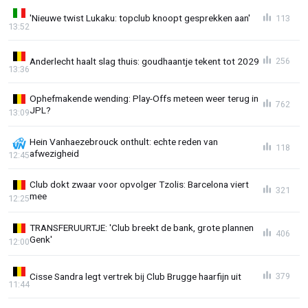
'Nieuwe twist Lukaku: topclub knoopt gesprekken aan'
113
13:52
Anderlecht haalt slag thuis: goudhaantje tekent tot 2029
256
13:36
Ophefmakende wending: Play-Offs meteen weer terug in
762
JPL?
13:09
Hein Vanhaezebrouck onthult: echte reden van
118
afwezigheid
12:45
Club dokt zwaar voor opvolger Tzolis: Barcelona viert
321
mee
12:25
TRANSFERUURTJE: 'Club breekt de bank, grote plannen
406
Genk'
12:00
Cisse Sandra legt vertrek bij Club Brugge haarfijn uit
379
11:44