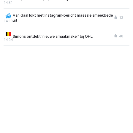
14:31
Van Gaal lokt met Instagram-bericht massale smeekbede
13
uit
14:10
Simons ontdekt ‘nieuwe smaakmaker’ bij OHL
40
14:04