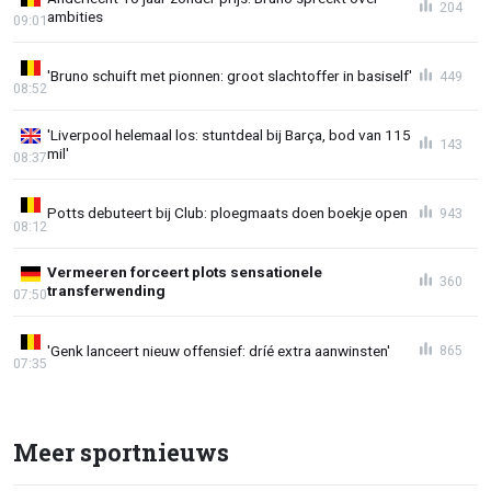
204
ambities
09:01
'Bruno schuift met pionnen: groot slachtoffer in basiself'
449
08:52
'Liverpool helemaal los: stuntdeal bij Barça, bod van 115
143
mil'
08:37
Potts debuteert bij Club: ploegmaats doen boekje open
943
08:12
Vermeeren forceert plots sensationele
360
transferwending
07:50
'Genk lanceert nieuw offensief: dríé extra aanwinsten'
865
07:35
Meer sportnieuws