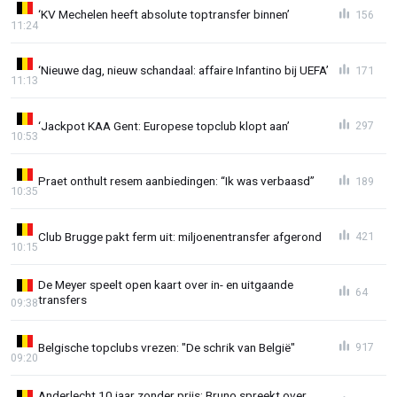
‘KV Mechelen heeft absolute toptransfer binnen’
156
11:24
‘Nieuwe dag, nieuw schandaal: affaire Infantino bij UEFA’
171
11:13
‘Jackpot KAA Gent: Europese topclub klopt aan’
297
10:53
Praet onthult resem aanbiedingen: “Ik was verbaasd”
189
10:35
Club Brugge pakt ferm uit: miljoenentransfer afgerond
421
10:15
De Meyer speelt open kaart over in- en uitgaande
64
transfers
09:38
Belgische topclubs vrezen: "De schrik van België"
917
09:20
Anderlecht 10 jaar zonder prijs: Bruno spreekt over