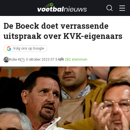
De Boeck doet verrassende
uitspraak over KVK-eigenaars
Volg ons op Google
Kobe K
3 oktober 2023 07:54
282 stemmen