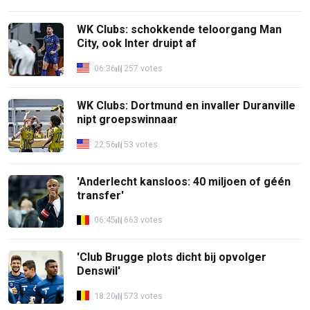
WK Clubs: schokkende teloorgang Man
City, ook Inter druipt af
06:36
257 votes
WK Clubs: Dortmund en invaller Duranville
nipt groepswinnaar
22:56
53 votes
'Anderlecht kansloos: 40 miljoen of géén
transfer'
06:45
663 votes
'Club Brugge plots dicht bij opvolger
Denswil'
18:20
573 votes