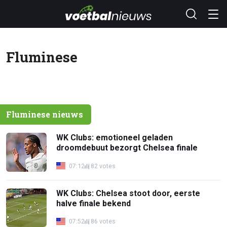
Fluminese
Fluminese nieuws
WK Clubs: emotioneel geladen
droomdebuut bezorgt Chelsea finale
07:12
82 votes
WK Clubs: Chelsea stoot door, eerste
halve finale bekend
07:52
86 votes