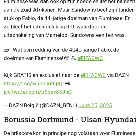
Fluminese was dan ook op zijn hoede en liet het balbezit
aan de Zuid-Afrikanen. Maar Sundowns beet zijn tanden
stuk op Fabio, de 44-jarige doelman van Fluminese. En
zo bleef het uiteindelijk bij 0-0, waardoor de
uitschakeling van Mamelodi Sundowns een feit was.
🧱 | Wat een redding van de 4⃣4⃣-jarige Fábio, de
doelman van Fluminense! 🧤 💪
#FIFACWC
Kijk GRATIS en exclusief naar de
#FIFACWC
via DAZN:
https://t.co/w56hput6pQ
! 📲
pic.twitter.com/oSoav853nG
— DAZN België (@DAZN_BENL)
June 25, 2025
Borussia Dortmund - Ulsan Hyundai
De brilscore kon in principe nog volstaan voor Fluminese