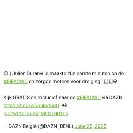
🟡 | Julien Duranville maakte zijn eerste minuten op de
#FIFACWC
en zorgde meteen voor dreiging! 🇧🇪💎
Kijk GRATIS en exclusief naar de
#FIFACWC
via DAZN:
https://t.co/w56hput6pQ
! 📲
pic.twitter.com/jM0STHrO1o
— DAZN België (@DAZN_BENL)
June 25, 2025