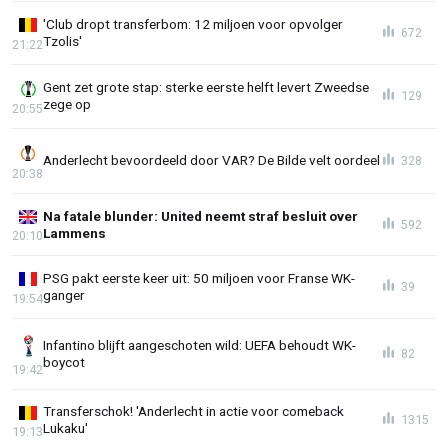
'Club dropt transferbom: 12 miljoen voor opvolger
672
Tzolis'
21:22
Gent zet grote stap: sterke eerste helft levert Zweedse
129
zege op
20:55
Anderlecht bevoordeeld door VAR? De Bilde velt oordeel
328
20:38
Na fatale blunder: United neemt straf besluit over
592
Lammens
20:10
PSG pakt eerste keer uit: 50 miljoen voor Franse WK-
39
ganger
19:54
Infantino blijft aangeschoten wild: UEFA behoudt WK-
82
boycot
19:42
Transferschok! 'Anderlecht in actie voor comeback
1315
Lukaku'
19:13