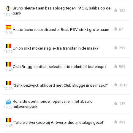
Bruno sleutelt aan basisploeg tegen PAOK, Saliba op de
132
bank
18:51
Historische recordtransfer Real; PSV strikt grote naam
84
18:36
Union slikt mokerslag: extra transfer in de maak?
299
18:10
Club Brugge onthult selectie: trio definitief buitenspel
509
17:48
'Genk bezwijkt: akkoord met Club Brugge in de maak?'
1513
17:29
Ronaldo doet monden openvallen met absurd
117
miljoenenpark
17:07
'Totale uitverkoop bij Antwerp: duo in etalage gezet'
459
16:45