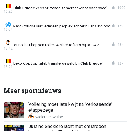
'Club Brugge verrast: zesde zomeraanwinst onderweg'
1099
16:26
Marc Coucke laat iedereen perplex achter bij absurd bod
178
16:04
Bruno laat koppen rollen: 4 slachtoffers bij RSCA?
484
15:42
'Leko klopt op tafel: transfergeweld bij Club Brugge'
827
15:21
Meer sportnieuws
Vollering moet iets kwijt na 'verlossende'
etappezege
Justine Ghekiere lacht met omstreden