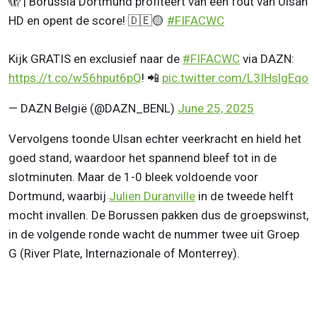
🫣 | Borussia Dortmund profiteert van een fout van Ulsan
HD en opent de score! 🇩🇪🟡
#FIFACWC
Kijk GRATIS en exclusief naar de
#FIFACWC
via DAZN:
https://t.co/w56hput6pQ
! 📲
pic.twitter.com/L3IHslgEqo
— DAZN België (@DAZN_BENL)
June 25, 2025
Vervolgens toonde Ulsan echter veerkracht en hield het
goed stand, waardoor het spannend bleef tot in de
slotminuten. Maar de 1-0 bleek voldoende voor
Dortmund, waarbij
Julien Duranville
in de tweede helft
mocht invallen. De Borussen pakken dus de groepswinst,
in de volgende ronde wacht de nummer twee uit Groep
G (River Plate, Internazionale of Monterrey).