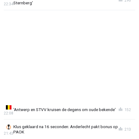
290
Sternberg'
22:34
'Antwerp en STVV kruisen de degens om oude bekende'
152
22:08
Klus geklaard na 16 seconden: Anderlecht pakt bonus op
213
PAOK
21:43