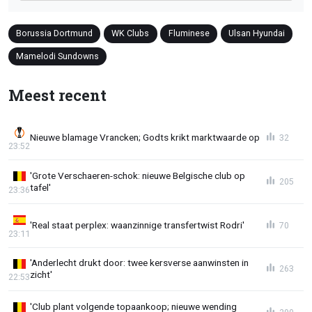
Borussia Dortmund
WK Clubs
Fluminese
Ulsan Hyundai
Mamelodi Sundowns
Meest recent
Nieuwe blamage Vrancken; Godts krikt marktwaarde op
32
23:52
'Grote Verschaeren-schok: nieuwe Belgische club op
205
tafel'
23:36
'Real staat perplex: waanzinnige transfertwist Rodri'
70
23:11
'Anderlecht drukt door: twee kersverse aanwinsten in
263
zicht'
22:53
'Club plant volgende topaankoop; nieuwe wending