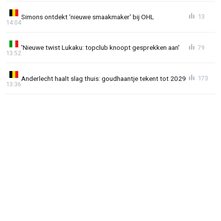
Simons ontdekt ‘nieuwe smaakmaker’ bij OHL
13
14:04
'Nieuwe twist Lukaku: topclub knoopt gesprekken aan'
79
13:52
Anderlecht haalt slag thuis: goudhaantje tekent tot 2029
173
13:36