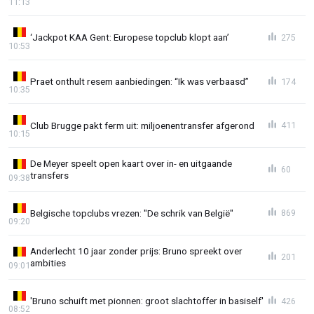
11:13
‘Jackpot KAA Gent: Europese topclub klopt aan’
275
10:53
Praet onthult resem aanbiedingen: “Ik was verbaasd”
174
10:35
Club Brugge pakt ferm uit: miljoenentransfer afgerond
411
10:15
De Meyer speelt open kaart over in- en uitgaande
60
transfers
09:38
Belgische topclubs vrezen: "De schrik van België"
869
09:20
Anderlecht 10 jaar zonder prijs: Bruno spreekt over
201
ambities
09:01
'Bruno schuift met pionnen: groot slachtoffer in basiself'
426
08:52