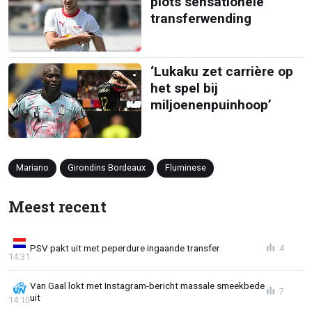
plots sensationele
transferwending
‘Lukaku zet carrière op
het spel bij
miljoenenpuinhoop’
Mariano
Girondins Bordeaux
Fluminese
Meest recent
PSV pakt uit met peperdure ingaande transfer
4
14:31
Van Gaal lokt met Instagram-bericht massale smeekbede
7
uit
14:10