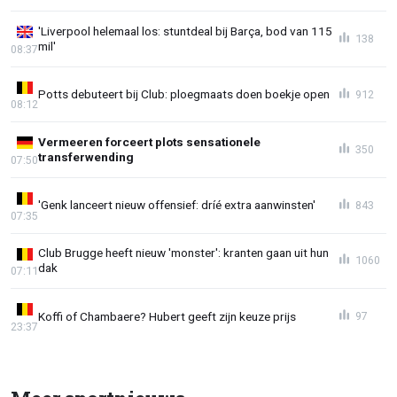
'Liverpool helemaal los: stuntdeal bij Barça, bod van 115
138
mil'
08:37
Potts debuteert bij Club: ploegmaats doen boekje open
912
08:12
Vermeeren forceert plots sensationele
350
transferwending
07:50
'Genk lanceert nieuw offensief: dríé extra aanwinsten'
843
07:35
Club Brugge heeft nieuw 'monster': kranten gaan uit hun
1060
dak
07:11
Koffi of Chambaere? Hubert geeft zijn keuze prijs
97
23:37