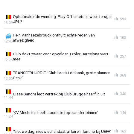
Ophefmakende wending: Play-Offs meteen weer terug in
593
JPL?
13:09
Hein Vanhaezebrouck onthult: echte reden van
105
afwezigheid
12:45
Club dokt zwaar voor opvolger Tzolis: Barcelona viert
257
mee
12:25
TRANSFERUURTJE: 'Club breekt de bank, grote plannen
368
Genk'
12:00
Cisse Sandra legt vertrek bij Club Brugge haarfijn uit
340
11:44
‘KV Mechelen heeft absolute toptransfer binnen’
146
11:24
‘Nieuwe dag, nieuw schandaal: affaire Infantino bij UEFA’
163