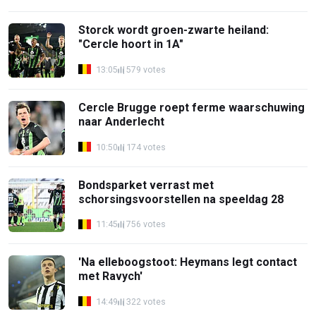
Storck wordt groen-zwarte heiland:
"Cercle hoort in 1A"
13:05
579 votes
Cercle Brugge roept ferme waarschuwing
naar Anderlecht
10:50
174 votes
Bondsparket verrast met
schorsingsvoorstellen na speeldag 28
11:45
756 votes
'Na elleboogstoot: Heymans legt contact
met Ravych'
14:49
322 votes