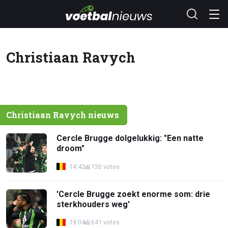
Christiaan Ravych
Christiaan Ravych nieuws
Cercle Brugge dolgelukkig: "Een natte
droom"
14:42
130 votes
'Cercle Brugge zoekt enorme som: drie
sterkhouders weg'
19:04
641 votes