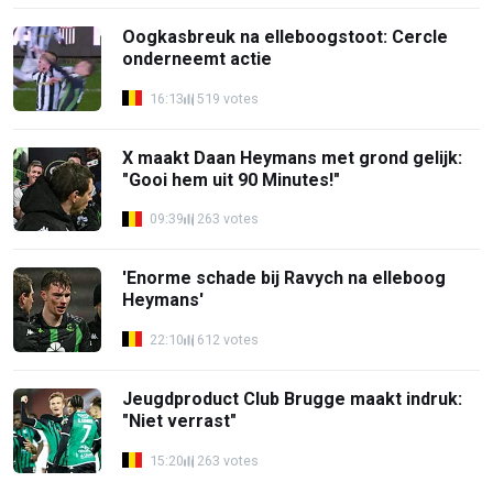
Oogkasbreuk na elleboogstoot: Cercle
onderneemt actie
16:13
519 votes
X maakt Daan Heymans met grond gelijk:
"Gooi hem uit 90 Minutes!"
09:39
263 votes
'Enorme schade bij Ravych na elleboog
Heymans'
22:10
612 votes
Jeugdproduct Club Brugge maakt indruk:
"Niet verrast"
15:20
263 votes