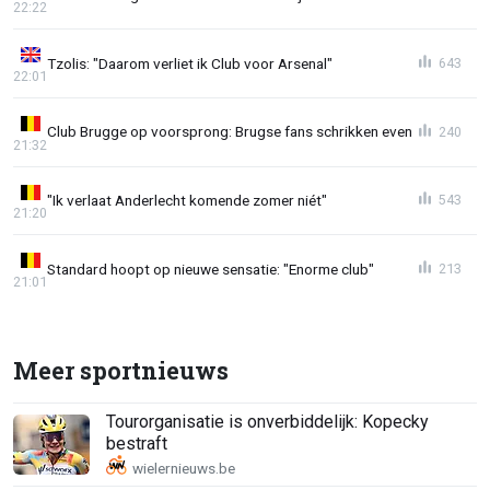
22:22
Tzolis: "Daarom verliet ik Club voor Arsenal"
643
22:01
Club Brugge op voorsprong: Brugse fans schrikken even
240
21:32
"Ik verlaat Anderlecht komende zomer niét"
543
21:20
Standard hoopt op nieuwe sensatie: "Enorme club"
213
21:01
Meer sportnieuws
Tourorganisatie is onverbiddelijk: Kopecky
bestraft