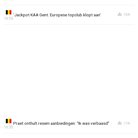
‘Jackpot KAA Gent: Europese topclub klopt aan’
159
10:53
Praet onthult resem aanbiedingen: “Ik was verbaasd”
119
10:35