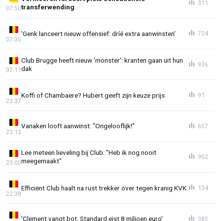
311
transferwending
07:50
'Genk lanceert nieuw offensief: dríé extra aanwinsten'
724
07:35
Club Brugge heeft nieuw 'monster': kranten gaan uit hun
936
dak
07:11
Koffi of Chambaere? Hubert geeft zijn keuze prijs
91
23:37
Vanaken looft aanwinst: "Ongelooflijk!"
657
23:13
Lee meteen lieveling bij Club: "Heb ik nog nooit
902
meegemaakt"
23:00
Efficiënt Club haalt na rust trekker over tegen kranig KVK
134
22:38
'Clement vangt bot: Standard eist 8 miljoen euro'
385