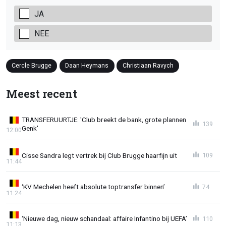
JA
NEE
Cercle Brugge
Daan Heymans
Christiaan Ravych
Meest recent
TRANSFERUURTJE: 'Club breekt de bank, grote plannen
139
Genk'
12:00
Cisse Sandra legt vertrek bij Club Brugge haarfijn uit
109
11:44
‘KV Mechelen heeft absolute toptransfer binnen’
74
11:24
‘Nieuwe dag, nieuw schandaal: affaire Infantino bij UEFA’
110
11:13