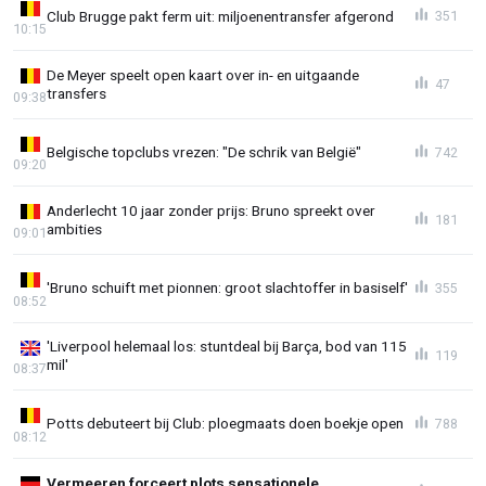
Club Brugge pakt ferm uit: miljoenentransfer afgerond
351
10:15
De Meyer speelt open kaart over in- en uitgaande
47
transfers
09:38
Belgische topclubs vrezen: "De schrik van België"
742
09:20
Anderlecht 10 jaar zonder prijs: Bruno spreekt over
181
ambities
09:01
'Bruno schuift met pionnen: groot slachtoffer in basiself'
355
08:52
'Liverpool helemaal los: stuntdeal bij Barça, bod van 115
119
mil'
08:37
Potts debuteert bij Club: ploegmaats doen boekje open
788
08:12
Vermeeren forceert plots sensationele