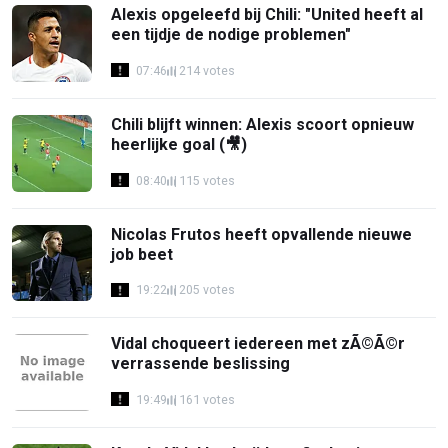
Alexis opgeleefd bij Chili: "United heeft al
een tijdje de nodige problemen"
07:46
214 votes
Chili blijft winnen: Alexis scoort opnieuw
heerlijke goal (🎥)
08:40
115 votes
Nicolas Frutos heeft opvallende nieuwe
job beet
19:22
205 votes
Vidal choqueert iedereen met zÃ©Ã©r
verrassende beslissing
19:49
161 votes