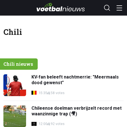
Chili
Chili nieuws
KV-fan beleeft nachtmerrie: "Meermaals
dood gewenst"
15:35
58 votes
Chileense doelman verbrijzelt record met
waanzinnige trap (🎥)
12:00
92 votes