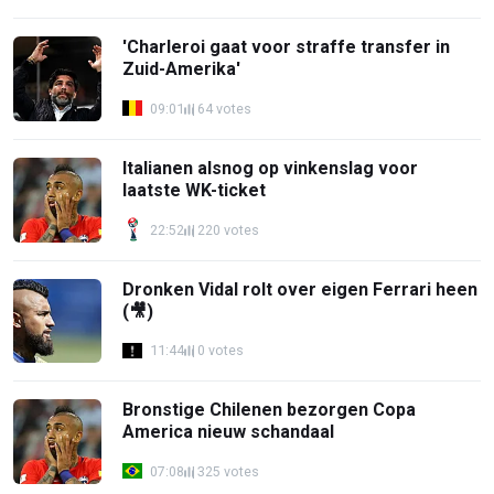
'Charleroi gaat voor straffe transfer in
Zuid-Amerika'
09:01
64 votes
Italianen alsnog op vinkenslag voor
laatste WK-ticket
22:52
220 votes
Dronken Vidal rolt over eigen Ferrari heen
(🎥)
11:44
0 votes
Bronstige Chilenen bezorgen Copa
America nieuw schandaal
07:08
325 votes