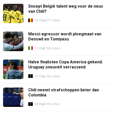
Snoept België talent weg voor de neus
van Chili?
10:15
377 votes
Messi-agressor wordt ploegmaat van
Denswil en Tomiyasu
17:35
160 votes
Halve finalisten Copa America gekend:
Uruguay sneuvelt verrassend
07:50
182 votes
Chili neemt strafschoppen beter dan
Colombia
08:00
105 votes