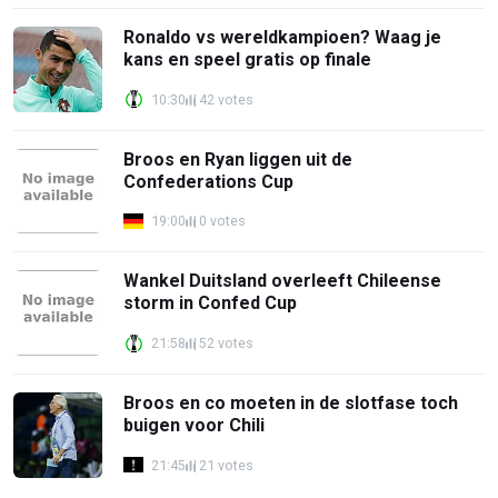
Ronaldo vs wereldkampioen? Waag je
kans en speel gratis op finale
10:30
42 votes
Broos en Ryan liggen uit de
Confederations Cup
19:00
0 votes
Wankel Duitsland overleeft Chileense
storm in Confed Cup
21:58
52 votes
Broos en co moeten in de slotfase toch
buigen voor Chili
21:45
21 votes