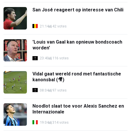
San José reageert op interesse van Chili
21:14
42 votes
'Louis van Gaal kan opnieuw bondscoach
worden'
23:40
116 votes
Vidal gaat wereld rond met fantastische
kanonsbal (🎥)
08:04
97 votes
Noodlot slaat toe voor Alexis Sanchez en
Internazionale
19:04
314 votes