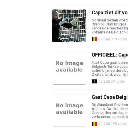
Capa ziet dit v
Normaal gezien wordt
Ryan bij Club Brugge
verdeelde reacties bi
volgens de Belgisch-T
17:34
310 votes
OFFICIEEL: Capa
Fuat Capa gaat opnieu
Belgisch-Turkse coach
actief bij meerdere b
Zwitserland, waar hij 
08:26
20 votes
Gaat Capa Belg
Bij Waasland-Beveren 
trainers. Dat liet de 
Geneugden ontslagen w
verkennende gesprekke
09:01
190 votes