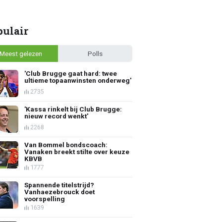
pulair
Meest gelezen
Polls
'Club Brugge gaat hard: twee
ultieme topaanwinsten onderweg'
2735
'Kassa rinkelt bij Club Brugge:
nieuw record wenkt'
2268
Van Bommel bondscoach:
Vanaken breekt stilte over keuze
KBVB
1777
Spannende titelstrijd?
Vanhaezebrouck doet
voorspelling
1639