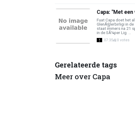
Capa: "Met een 
Fuat Capa doet het al
GlenÃ§lerbirligi in de
staat immers na 21 s
in de SÃ¼per Lig. ...
07:35
0 votes
Gerelateerde tags
Meer over Capa