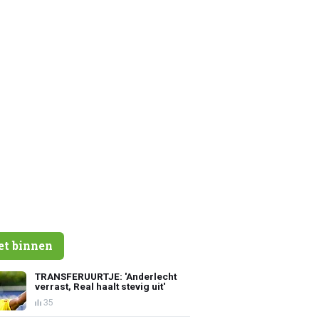
et binnen
TRANSFERUURTJE: 'Anderlecht
verrast, Real haalt stevig uit'
35