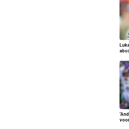
Luka
abso
‘And
voor