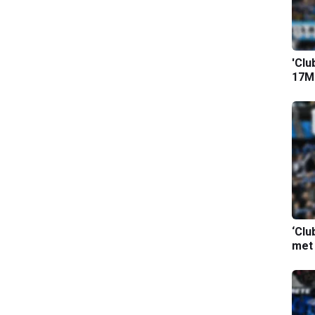
'Clu
17M-
‘Clu
met