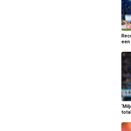
Reco
een 
‘Mil
tota