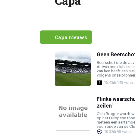
Capa
Capa nieuws
Geen Beerscho
Beerschot stelde Javi
Antwerpse club kreeg
van hen heeft een ni
volgens onze bronnen 
15:43
148 votes
Flinke waarschu
zeilen"
Club Brugge wordt wo
op het Europese tone
meteen een aartsmoei
voorronde van de Cha
10:32
98 votes