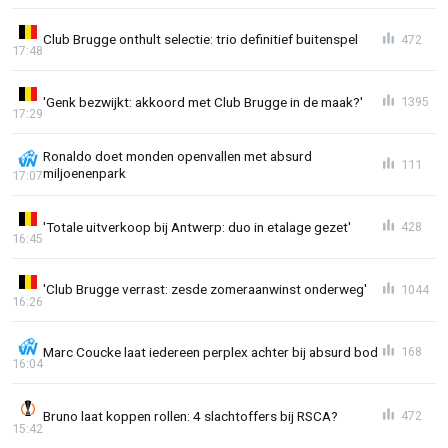
Club Brugge onthult selectie: trio definitief buitenspel
472
17:48
'Genk bezwijkt: akkoord met Club Brugge in de maak?'
1395
17:29
Ronaldo doet monden openvallen met absurd
111
miljoenenpark
17:07
'Totale uitverkoop bij Antwerp: duo in etalage gezet'
428
16:45
'Club Brugge verrast: zesde zomeraanwinst onderweg'
1044
16:26
Marc Coucke laat iedereen perplex achter bij absurd bod
168
16:04
Bruno laat koppen rollen: 4 slachtoffers bij RSCA?
472
15:42