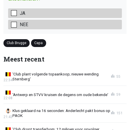
JA
NEE
Club Brugge
Capa
Meest recent
'Club plant volgende topaankoop; nieuwe wending
55
Sternberg'
22:34
'Antwerp en STVV kruisen de degens om oude bekende'
59
22:08
Klus geklaard na 16 seconden: Anderlecht pakt bonus op
151
PAOK
21:43
'Club dropt transferbom: 12 miljoen voor opvolger