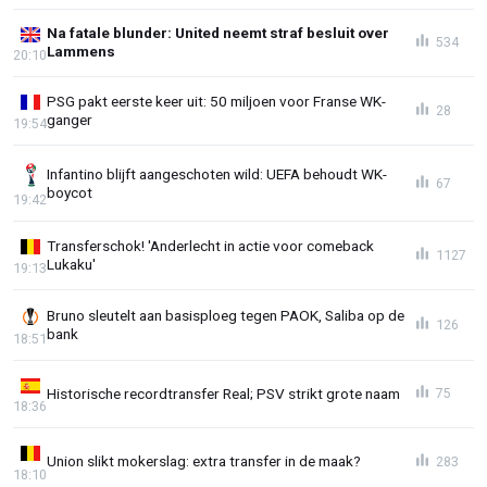
Na fatale blunder: United neemt straf besluit over
534
Lammens
20:10
PSG pakt eerste keer uit: 50 miljoen voor Franse WK-
28
ganger
19:54
Infantino blijft aangeschoten wild: UEFA behoudt WK-
67
boycot
19:42
Transferschok! 'Anderlecht in actie voor comeback
1127
Lukaku'
19:13
Bruno sleutelt aan basisploeg tegen PAOK, Saliba op de
126
bank
18:51
Historische recordtransfer Real; PSV strikt grote naam
75
18:36
Union slikt mokerslag: extra transfer in de maak?
283
18:10