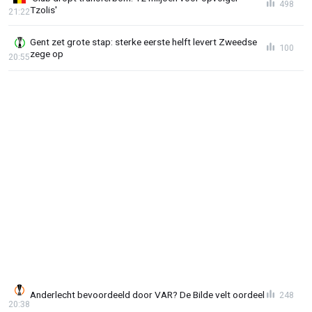
498
Tzolis'
21:22
Gent zet grote stap: sterke eerste helft levert Zweedse
100
zege op
20:55
Anderlecht bevoordeeld door VAR? De Bilde velt oordeel
248
20:38