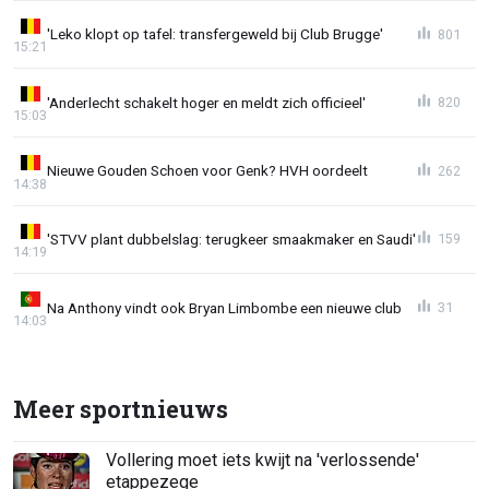
'Leko klopt op tafel: transfergeweld bij Club Brugge'
801
15:21
'Anderlecht schakelt hoger en meldt zich officieel'
820
15:03
Nieuwe Gouden Schoen voor Genk? HVH oordeelt
262
14:38
'STVV plant dubbelslag: terugkeer smaakmaker en Saudi'
159
14:19
Na Anthony vindt ook Bryan Limbombe een nieuwe club
31
14:03
Meer sportnieuws
Vollering moet iets kwijt na 'verlossende'
etappezege