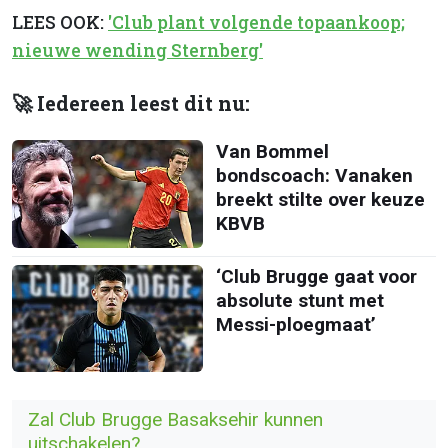
LEES OOK:
'Club plant volgende topaankoop;
nieuwe wending Sternberg'
🚀 Iedereen leest dit nu:
Van Bommel
bondscoach: Vanaken
breekt stilte over keuze
KBVB
‘Club Brugge gaat voor
absolute stunt met
Messi-ploegmaat’
Zal Club Brugge Basaksehir kunnen
uitschakelen?