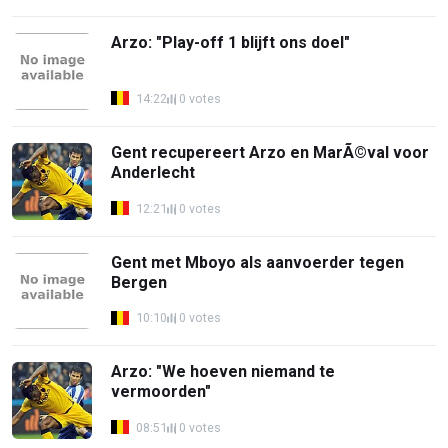
Arzo: "Play-off 1 blijft ons doel"
14:22
0 votes
Gent recupereert Arzo en MarÃ©val voor
Anderlecht
12:21
0 votes
Gent met Mboyo als aanvoerder tegen
Bergen
10:10
0 votes
Arzo: "We hoeven niemand te
vermoorden"
08:51
0 votes