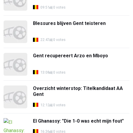
09:51
0 votes
Blessures blijven Gent teisteren
22:47
0 votes
Gent recupereert Arzo en Mboyo
13:08
0 votes
Overzicht winterstop: Titelkandidaat AA
Gent
12:12
0 votes
El Ghanassy: "Die 1-0 was echt mijn fout"
16:36
0 votes