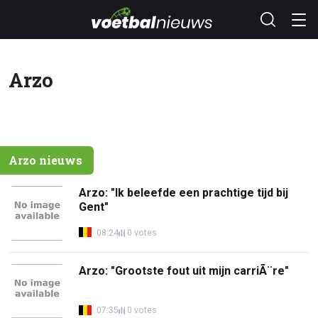
Arzo
Arzo nieuws
Arzo: "Ik beleefde een prachtige tijd bij
Gent"
08:24
0 votes
Arzo: "Grootste fout uit mijn carriÃ¨re"
07:35
0 votes