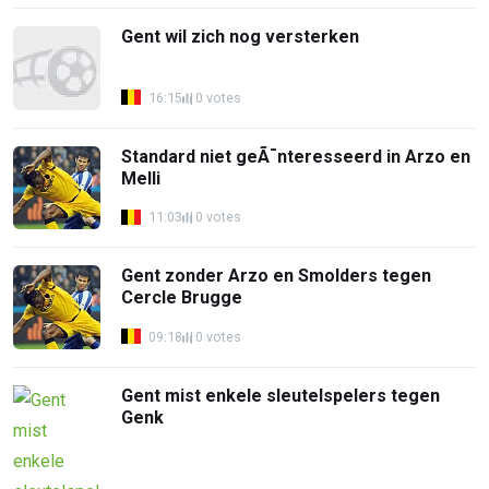
Gent wil zich nog versterken
16:15
0 votes
Standard niet geÃ¯nteresseerd in Arzo en
Melli
11:03
0 votes
Gent zonder Arzo en Smolders tegen
Cercle Brugge
09:18
0 votes
Gent mist enkele sleutelspelers tegen
Genk