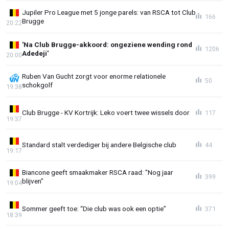
Jupiler Pro League met 5 jonge parels: van RSCA tot Club
166
Brugge
20:22
'Na Club Brugge-akkoord: ongeziene wending rond
1206
Adedeji'
20:00
Ruben Van Gucht zorgt voor enorme relationele
50
schokgolf
19:38
Club Brugge - KV Kortrijk: Leko voert twee wissels door
117
19:37
Standard stalt verdediger bij andere Belgische club
44
19:17
Biancone geeft smaakmaker RSCA raad: "Nog jaar
399
blijven"
19:04
Sommer geeft toe: “Die club was ook een optie”
371
18:39