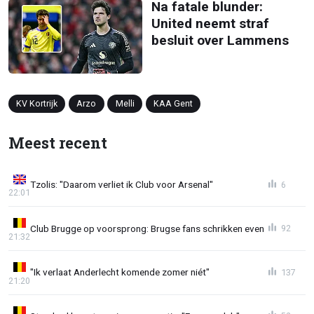
Na fatale blunder:
United neemt straf
besluit over Lammens
KV Kortrijk
Arzo
Melli
KAA Gent
Meest recent
Tzolis: "Daarom verliet ik Club voor Arsenal"
6
22:01
Club Brugge op voorsprong: Brugse fans schrikken even
92
21:32
"Ik verlaat Anderlecht komende zomer niét"
137
21:20