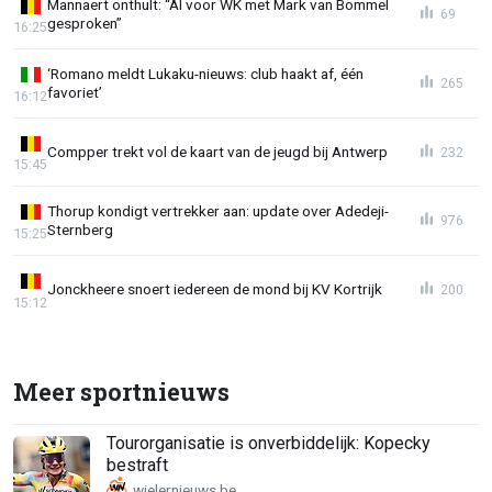
Mannaert onthult: “Al voor WK met Mark van Bommel
69
gesproken”
16:25
‘Romano meldt Lukaku-nieuws: club haakt af, één
265
favoriet’
16:12
Compper trekt vol de kaart van de jeugd bij Antwerp
232
15:45
Thorup kondigt vertrekker aan: update over Adedeji-
976
Sternberg
15:25
Jonckheere snoert iedereen de mond bij KV Kortrijk
200
15:12
Meer sportnieuws
Tourorganisatie is onverbiddelijk: Kopecky
bestraft