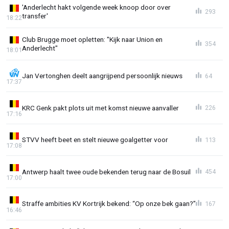
'Anderlecht hakt volgende week knoop door over
293
transfer'
18:22
Club Brugge moet opletten: "Kijk naar Union en
354
Anderlecht"
18:01
Jan Vertonghen deelt aangrijpend persoonlijk nieuws
64
17:37
KRC Genk pakt plots uit met komst nieuwe aanvaller
226
17:16
STVV heeft beet en stelt nieuwe goalgetter voor
113
17:08
Antwerp haalt twee oude bekenden terug naar de Bosuil
454
17:00
Straffe ambities KV Kortrijk bekend: “Op onze bek gaan?”
167
16:46