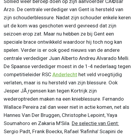
Sollied weer beroep doen op zijn aanvoerder CÃ©sar
Arzo. De centrale verdediger van Gent is hersteld van
zijn schouderblessure. Nadat zijn schouder enkele keren
uit de kom was geschoten werd gevreesd dat zijn
seizoen erop zat. Maar nu hebben ze bij Gent een
speciale brace ontwikkeld waardoor hij toch nog kan
spelen. Verder is er ook goed nieuws van de andere
centrale verdediger Juan Alberto Andreu Alvarado Melli.
De Spaanse verdediger moest in de 1-4 nederlaag tegen
competitieleider RSC
Anderlecht
het veld vroegtijdig
verlaten, maar is nu hersteld van zijn blessure. Ook
Jesper JÃ¸rgensen kan tegen Kortrijk zijn
wederoptreden maken na een knieblessure. Fernando
Wallace Pereira zal dan weer niet in actie komen, net als
Hannes Van Der Bruggen, Christophe Lepoint, Yaya
Soumahoro en Zakaria M'Sila.
De selectie van Gent:
Sergio Padt, Frank Boeckx, Rafael 'Rafinha' Scapini de