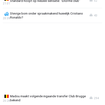
Standard hoopt op nieuwe sensatie: "Enorme club"
52
21:01
Stevige bom onder spraakmakend huwelijk Cristiano
43
Ronaldo?
20:39
Madou maakt volgende ingaande transfer Club Brugge
294
bekend
20:28