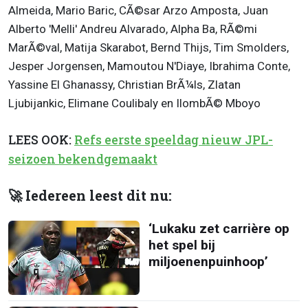
Almeida, Mario Baric, CÃ©sar Arzo Amposta, Juan
Alberto 'Melli' Andreu Alvarado, Alpha Ba, RÃ©mi
MarÃ©val, Matija Skarabot, Bernd Thijs, Tim Smolders,
Jesper Jorgensen, Mamoutou N'Diaye, Ibrahima Conte,
Yassine El Ghanassy, Christian BrÃ¼ls, Zlatan
Ljubijankic, Elimane Coulibaly en IlombÃ© Mboyo
LEES OOK:
Refs eerste speeldag nieuw JPL-
seizoen bekendgemaakt
🚀 Iedereen leest dit nu:
‘Lukaku zet carrière op
het spel bij
miljoenenpuinhoop’