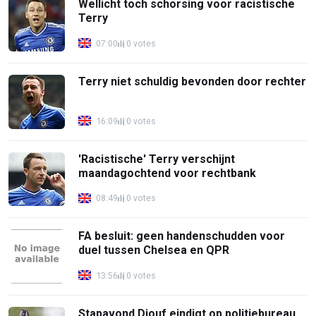
Wellicht toch schorsing voor racistische
Terry
07:00
0 votes
Terry niet schuldig bevonden door rechter
16:09
0 votes
'Racistische' Terry verschijnt
maandagochtend voor rechtbank
08:49
0 votes
FA besluit: geen handenschudden voor
duel tussen Chelsea en QPR
13:56
0 votes
Stapavond Diouf eindigt op politiebureau