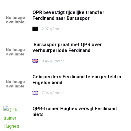
QPR bevestigt tijdelijke transfer
Ferdinand naar Bursaspor
12:07
0 votes
'Bursaspor praat met QPR over
verhuurperiode Ferdinand'
10:46
0 votes
Gebroerders Ferdinand teleurgesteld in
Engelse bond
17:36
0 votes
QPR-trainer Hughes verwijt Ferdinand
niets