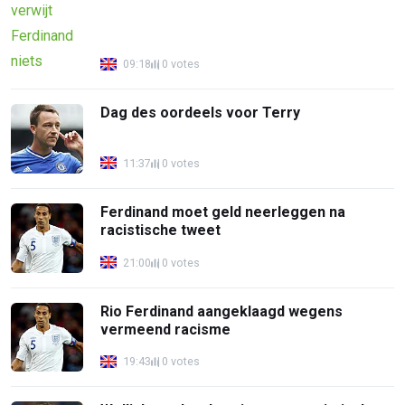
09:18
0 votes
Dag des oordeels voor Terry
11:37
0 votes
Ferdinand moet geld neerleggen na
racistische tweet
21:00
0 votes
Rio Ferdinand aangeklaagd wegens
vermeend racisme
19:43
0 votes