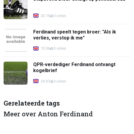
20:15
0 votes
Ferdinand speelt tegen broer: "Als ik
verlies, verstop ik me"
13:36
0 votes
QPR-verdediger Ferdinand ontvangt
kogelbrief
20:07
0 votes
Gerelateerde tags
Meer over Anton Ferdinand