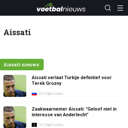
Aissati
Aissati nieuws
Aissati verlaat Turkije definitief voor
Terek Grozny
22:31
0 votes
Zaakwaarnemer Aissati: "Geloof niet in
interesse van Anderlecht"
15:23
0 votes