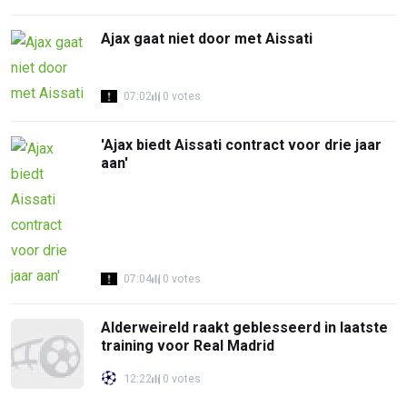
Ajax gaat niet door met Aissati
07:02
0 votes
'Ajax biedt Aissati contract voor drie jaar
aan'
07:04
0 votes
Alderweireld raakt geblesseerd in laatste
training voor Real Madrid
12:22
0 votes