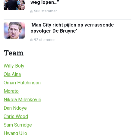
weg lopen…”
506 stemmen
'Man City richt pijlen op verrassende
opvolger De Bruyne'
92 stemmen
Team
Willy Boly
Ola Aina
Omari Hutchinson
Morato
Nikola Milenković
Dan Ndoye
Chris Wood
Sam Surridge
Hwang Uijo