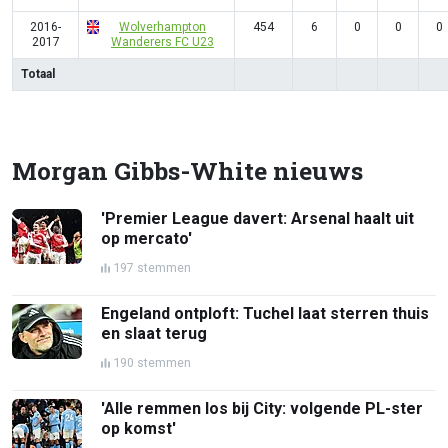
2016-
Wolverhampton
454
6
0
0
0
2017
Wanderers FC U23
Totaal
Morgan Gibbs-White nieuws
'Premier League davert: Arsenal haalt uit
op mercato'
197 stemmen
Engeland ontploft: Tuchel laat sterren thuis
en slaat terug
190 stemmen
'Alle remmen los bij City: volgende PL-ster
op komst'