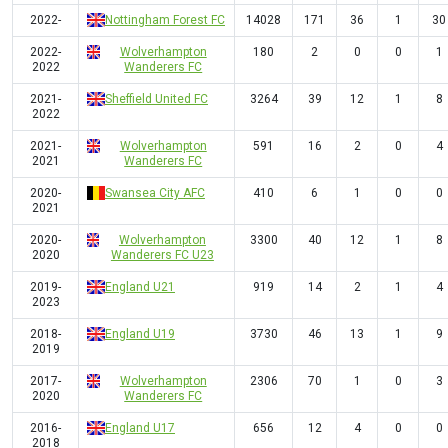
2022-
Nottingham Forest FC
14028
171
36
1
30
2022-
Wolverhampton
180
2
0
0
1
2022
Wanderers FC
2021-
Sheffield United FC
3264
39
12
1
8
2022
2021-
Wolverhampton
591
16
2
0
4
2021
Wanderers FC
2020-
Swansea City AFC
410
6
1
0
0
2021
2020-
Wolverhampton
3300
40
12
1
8
2020
Wanderers FC U23
2019-
England U21
919
14
2
1
4
2023
2018-
England U19
3730
46
13
1
9
2019
2017-
Wolverhampton
2306
70
1
0
3
2020
Wanderers FC
2016-
England U17
656
12
4
0
0
2018