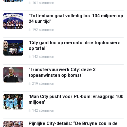
161 stemmen
'Tottenham gaat volledig los: 134 miljoen op
24 uur tijd'
192 stemmen
'City gaat los op mercato: drie topdossiers
op tafel'
142 stemmen
'Transfervuurwerk City: deze 3
topaanwinsten op komst'
219 stemmen
'Man City pusht voor PL-bom: vraagprijs 100
miljoen'
142 stemmen
Pijnlijke City-details: “De Bruyne zou in de