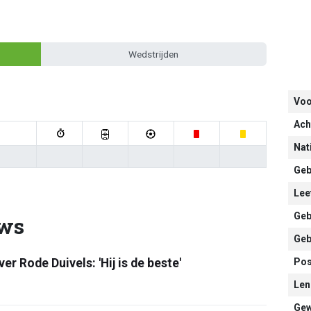
Wedstrijden
Vo
Ach
Nati
Geb
Leef
Geb
uws
Geb
er Rode Duivels: 'Hij is de beste'
Pos
Len
Gew