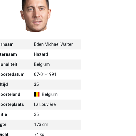
ornaam
Eden Michael Walter
ternaam
Hazard
onaliteit
Belgium
oortedatum
07-01-1991
tijd
35
oorteland
Belgium
oorteplaats
La Louvière
itie
35
gte
173 cm
icht
74 kg