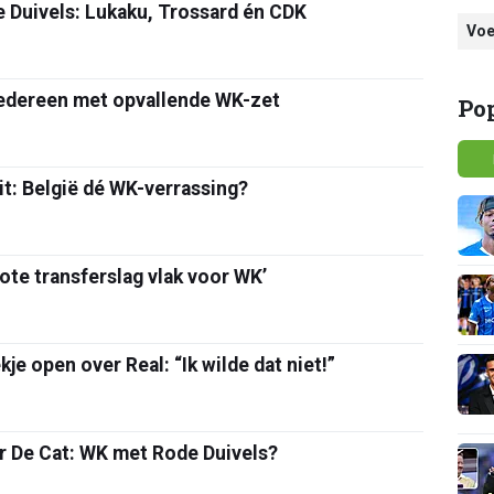
 Duivels: Lukaku, Trossard én CDK
Voe
iedereen met opvallende WK-zet
Po
it: België dé WK-verrassing?
ote transferslag vlak voor WK’
e open over Real: “Ik wilde dat niet!”
er De Cat: WK met Rode Duivels?