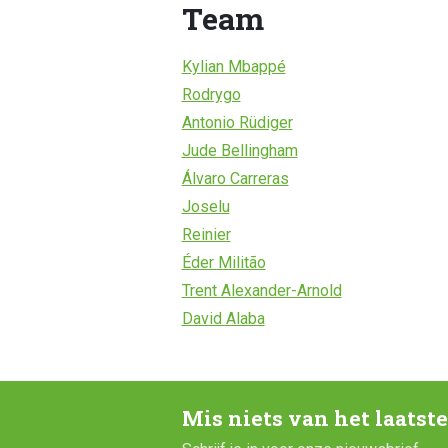
Team
Kylian Mbappé
Rodrygo
Antonio Rüdiger
Jude Bellingham
Álvaro Carreras
Joselu
Reinier
Éder Militão
Trent Alexander-Arnold
David Alaba
Mis niets van het laatst