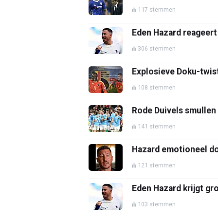
117 stemmen
Eden Hazard reageert 
306 stemmen
Explosieve Doku-twist
108 stemmen
Rode Duivels smullen 
141 stemmen
Hazard emotioneel doo
121 stemmen
Eden Hazard krijgt gro
103 stemmen