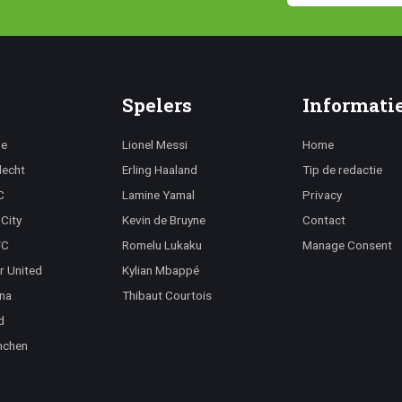
Spelers
Informati
ge
Lionel Messi
Home
lecht
Erling Haaland
Tip de redactie
C
Lamine Yamal
Privacy
City
Kevin de Bruyne
Contact
FC
Romelu Lukaku
Manage Consent
r United
Kylian Mbappé
na
Thibaut Courtois
d
nchen