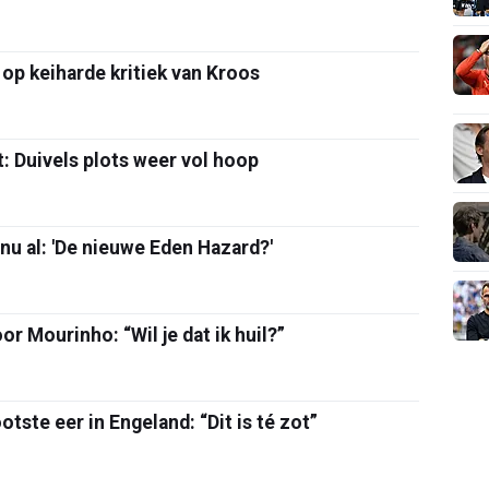
op keiharde kritiek van Kroos
: Duivels plots weer vol hoop
nu al: 'De nieuwe Eden Hazard?'
r Mourinho: “Wil je dat ik huil?”
otste eer in Engeland: “Dit is té zot”