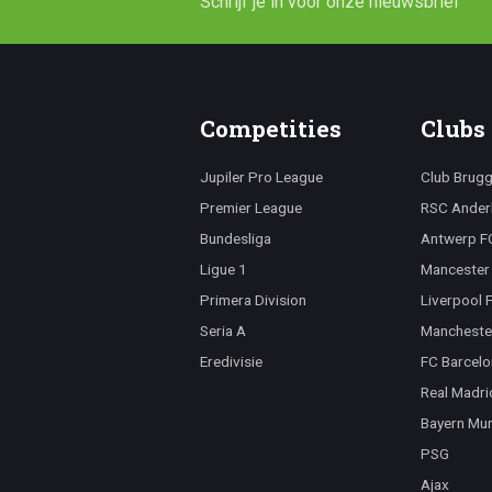
Schrijf je in voor onze nieuwsbrief
Competities
Clubs
Jupiler Pro League
Club Brug
Premier League
RSC Ander
Bundesliga
Antwerp F
Ligue 1
Mancester 
Primera Division
Liverpool 
Seria A
Mancheste
Eredivisie
FC Barcelo
Real Madri
Bayern Mu
PSG
Ajax