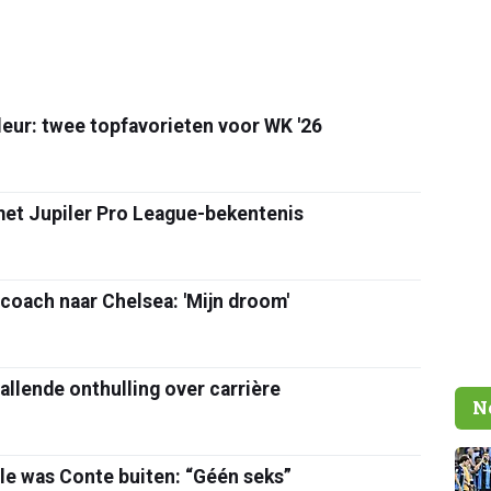
eur: twee topfavorieten voor WK '26
met Jupiler Pro League-bekentenis
coach naar Chelsea: 'Mijn droom'
llende onthulling over carrière
N
le was Conte buiten: “Géén seks”