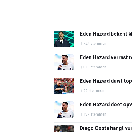
Eden Hazard bekent kl
724 stemmen
Eden Hazard verrast 
315 stemmen
Eden Hazard duwt top
99 stemmen
Eden Hazard doet opva
137 stemmen
Diego Costa hangt vui