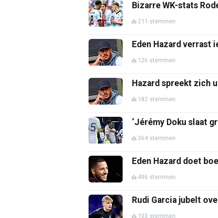
Bizarre WK-stats Rode
211 stemmen
Eden Hazard verrast 
126 stemmen
Hazard spreekt zich u
182 stemmen
‘Jérémy Doku slaat gr
364 stemmen
Eden Hazard doet boekj
496 stemmen
Rudi Garcia jubelt ov
103 stemmen