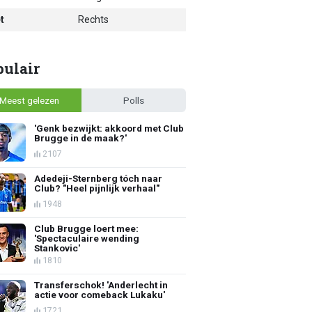
t
Rechts
pulair
Meest gelezen
Polls
'Genk bezwijkt: akkoord met Club
Brugge in de maak?'
2107
Adedeji-Sternberg tóch naar
Club? "Heel pijnlijk verhaal"
1948
Club Brugge loert mee:
'Spectaculaire wending
Stankovic'
1810
Transferschok! 'Anderlecht in
actie voor comeback Lukaku'
1721