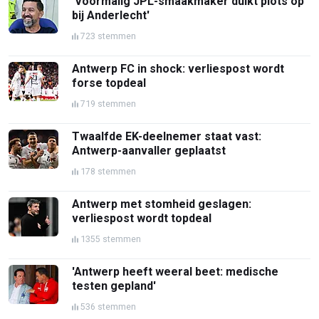
'Voormalig JPL-smaakmaker duikt plots op
bij Anderlecht'
723 stemmen
Antwerp FC in shock: verliespost wordt
forse topdeal
719 stemmen
Twaalfde EK-deelnemer staat vast:
Antwerp-aanvaller geplaatst
178 stemmen
Antwerp met stomheid geslagen:
verliespost wordt topdeal
1355 stemmen
'Antwerp heeft weeral beet: medische
testen gepland'
536 stemmen