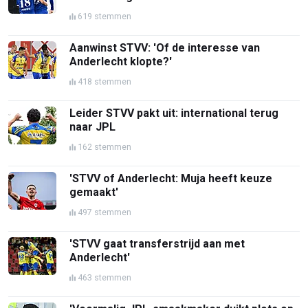
619 stemmen
Aanwinst STVV: 'Of de interesse van
Anderlecht klopte?'
418 stemmen
Leider STVV pakt uit: international terug
naar JPL
162 stemmen
'STVV of Anderlecht: Muja heeft keuze
gemaakt'
497 stemmen
'STVV gaat transferstrijd aan met
Anderlecht'
463 stemmen