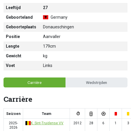
Leeftijd
27
Geboorteland
Germany
Geboorteplaats
Donaueschingen
Positie
Aanvaller
Lengte
179cm
Gewicht
kg
Voet
Links
Carrière
Wedstrijden
Carrière
Seizoen
Team
2025-
K. Sint-Truidense VV
2012
28
6
1
3
2026