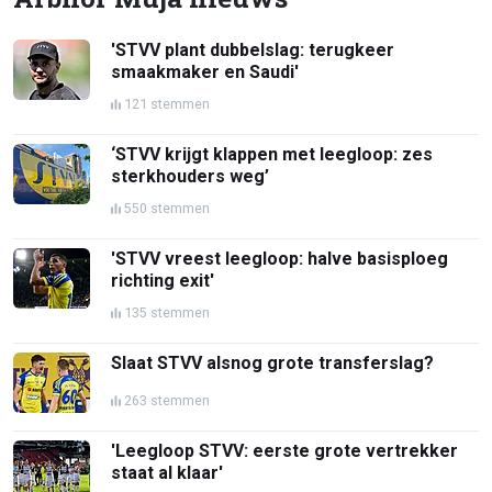
'STVV plant dubbelslag: terugkeer
smaakmaker en Saudi'
121 stemmen
‘STVV krijgt klappen met leegloop: zes
sterkhouders weg’
550 stemmen
'STVV vreest leegloop: halve basisploeg
richting exit'
135 stemmen
Slaat STVV alsnog grote transferslag?
263 stemmen
'Leegloop STVV: eerste grote vertrekker
staat al klaar'