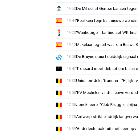
De Mil schat Gentse kansen tegen
19:53
'Real keert zijn kar: nieuwe wendin
19:44
'Wanhopige Infantino zet WK-final
19:23
Makelaar legt uit waarom Bisiwu 
19:12
De Bruyne stuurt duidelijk signaal
18:58
Trossard moet debuut om bizarre 
18:47
Union ontdekt 'transfer': "Hij lijkt
18:33
'KV Mechelen vindt nieuwe verdedi
18:08
Jonckheere: "Club Brugge is bijna 
17:50
Antwerp strikt eindelijk langverwa
17:25
'Anderlecht pakt uit met zeer opv
16:39