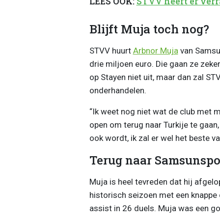
LEES OOK:
STVV heeft er verr
Blijft Muja toch nog?
STVV huurt
Arbnor Muja
van Samsun
drie miljoen euro. Die gaan ze zeker 
op Stayen niet uit, maar dan zal S
onderhandelen.
“Ik weet nog niet wat de club met mij
open om terug naar Turkije te gaan, 
ook wordt, ik zal er wel het beste v
Terug naar Samsunspo
Muja is heel tevreden dat hij afge
historisch seizoen met een knappe d
assist in 26 duels. Muja was een g