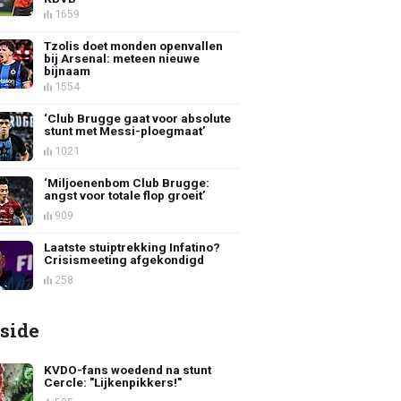
1659
Tzolis doet monden openvallen
bij Arsenal: meteen nieuwe
bijnaam
1554
‘Club Brugge gaat voor absolute
stunt met Messi-ploegmaat’
1021
‘Miljoenenbom Club Brugge:
angst voor totale flop groeit’
909
Laatste stuiptrekking Infatino?
Crisismeeting afgekondigd
258
side
KVDO-fans woedend na stunt
Cercle: "Lijkenpikkers!"