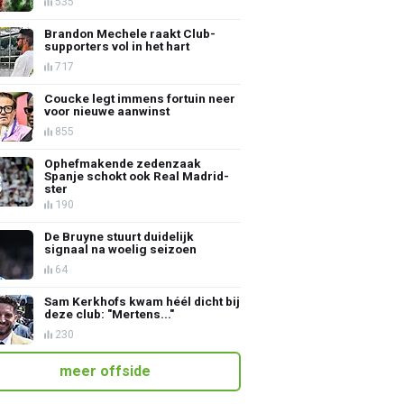
535
Brandon Mechele raakt Club-
supporters vol in het hart
717
Coucke legt immens fortuin neer
voor nieuwe aanwinst
855
Ophefmakende zedenzaak
Spanje schokt ook Real Madrid-
ster
190
De Bruyne stuurt duidelijk
signaal na woelig seizoen
64
Sam Kerkhofs kwam héél dicht bij
deze club: "Mertens..."
230
meer offside