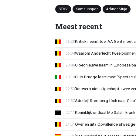
STVV
Samsunspor
Arbnor Muja
Meest recent
Kritiek neemt toe: AA Gent moét 
06:23
Waarom Anderlecht twee pionnen
06:04
Gloednieuwe naam in Europese bas
23:46
Club Brugge loert mee: 'Spectacul
23:19
'Antwerp niet uitgeshopt: twee vers
22:53
Adedeji-Sternberg tóch naar Club? 
22:37
Koninklijk onthaal Mo Salah: krank
22:11
Over en uit? Opvallende afwezige 
21:51