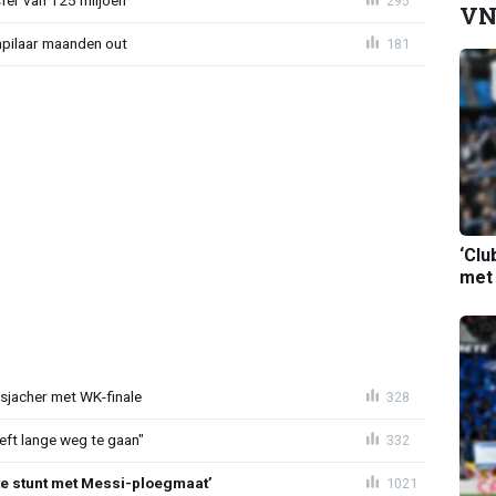
sfer van 125 miljoen'
295
VN
npilaar maanden out
181
‘Clu
met
esjacher met WK-finale
328
eeft lange weg te gaan"
332
te stunt met Messi-ploegmaat’
1021