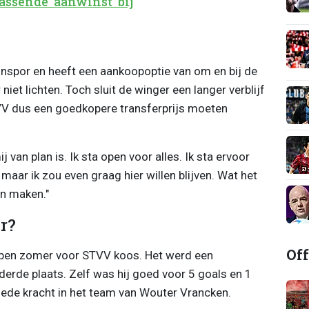
assende 'aanwinst' bij
spor en heeft een aankoopoptie van om en bij de
niet lichten. Toch sluit de winger een langer verblijf
TVV dus een goedkopere transferprijs moeten
 van plan is. Ik sta open voor alles. Ik sta ervoor
maar ik zou even graag hier willen blijven. Wat het
an maken."
r?
Off
lopen zomer voor STVV koos. Het werd een
erde plaats. Zelf was hij goed voor 5 goals en 1
oede kracht in het team van Wouter Vrancken.