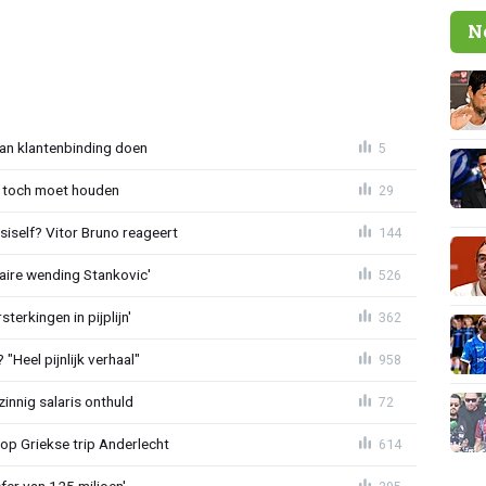
N
aan klantenbinding doen
5
 toch moet houden
29
iself? Vitor Bruno reageert
144
aire wending Stankovic'
526
terkingen in pijplijn'
362
"Heel pijnlijk verhaal"
958
zinnig salaris onthuld
72
op Griekse trip Anderlecht
614