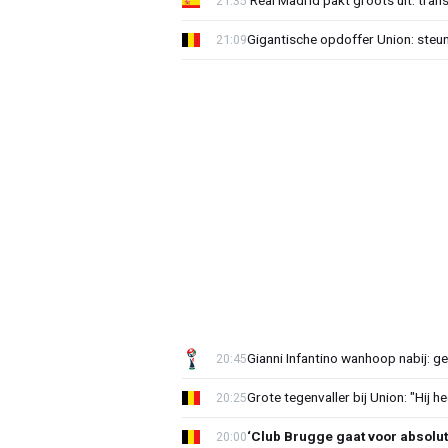
'Real Madrid pakt groots uit: tran
21:35
Gigantische opdoffer Union: steu
21:09
Gianni Infantino wanhoop nabij: g
20:45
Grote tegenvaller bij Union: "Hij h
20:25
‘Club Brugge gaat voor absolu
20:00