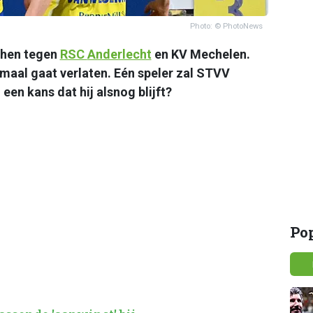
Photo: © PhotoNews
chen tegen
RSC
Anderlecht
en KV Mechelen.
emaal gaat verlaten. Eén speler zal STVV
een kans dat hij alsnog blijft?
Po