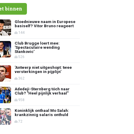
et binnen
Gloednieuwe naam in Europese
basiself? Vitor Bruno reageert
144
Club Brugge loert mee:
'Spectaculaire wending
Stankovic'
526
'Antwerp niet uitgeshopt: twee
versterkingen in pijplijn'
362
Adedeji-Sternberg tóch naar
Club? "Heel pijnlijk verhaal"
958
Koninklijk onthaal Mo Salah:
krankzinnig salaris onthuld
72