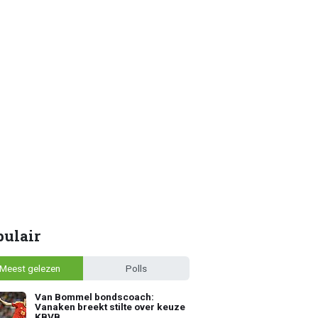
pulair
Meest gelezen
Polls
Van Bommel bondscoach:
Vanaken breekt stilte over keuze
KBVB