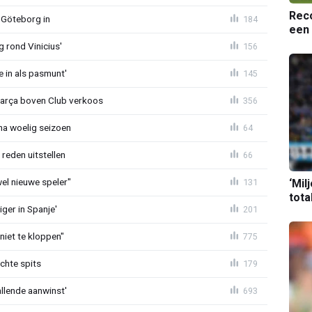
Reco
 Göteborg in
184
een 
g rond Vinicius'
156
e in als pasmunt'
145
Barça boven Club verkoos
356
 na woelig seizoen
64
reden uitstellen
66
 wel nieuwe speler"
131
‘Mil
tota
ger in Spanje'
201
niet te kloppen"
775
chte spits
179
allende aanwinst'
693