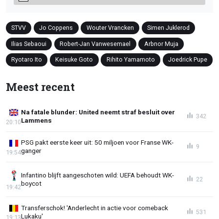
STVV
Jo Coppens
Wouter Vrancken
Simen Juklerod
Ilias Sebaoui
Robert-Jan Vanwesemael
Arbnor Muja
Ryotaro Ito
Keisuke Goto
Rihito Yamamoto
Joedrick Pupe
Meest recent
Na fatale blunder: United neemt straf besluit over
342
Lammens
20:10
PSG pakt eerste keer uit: 50 miljoen voor Franse WK-
9
ganger
19:54
Infantino blijft aangeschoten wild: UEFA behoudt WK-
22
boycot
19:42
Transferschok! 'Anderlecht in actie voor comeback
531
Lukaku'
19:13