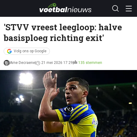
'STVV vreest leegloop: halve
basisploeg richting exit'
Volg ons op Google
Arne Decraene
21 mei 2026 17:29
135 stemmen