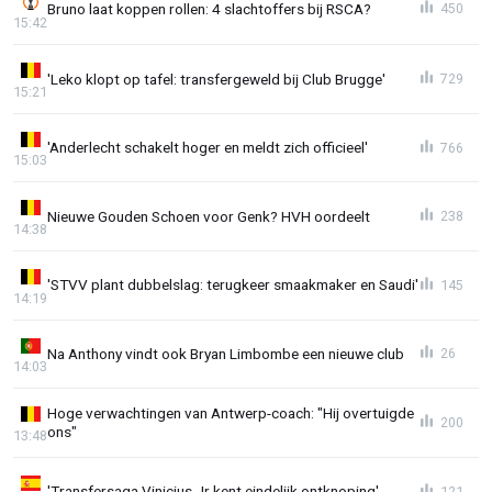
Bruno laat koppen rollen: 4 slachtoffers bij RSCA?
450
15:42
'Leko klopt op tafel: transfergeweld bij Club Brugge'
729
15:21
'Anderlecht schakelt hoger en meldt zich officieel'
766
15:03
Nieuwe Gouden Schoen voor Genk? HVH oordeelt
238
14:38
'STVV plant dubbelslag: terugkeer smaakmaker en Saudi'
145
14:19
Na Anthony vindt ook Bryan Limbombe een nieuwe club
26
14:03
Hoge verwachtingen van Antwerp-coach: "Hij overtuigde
200
ons"
13:48
'Transfersaga Vinicius Jr kent eindelijk ontknoping'
121