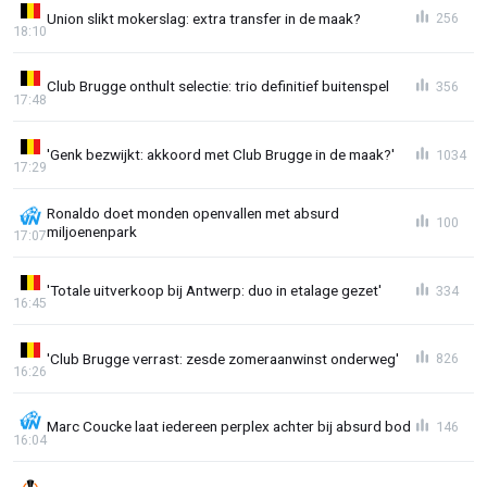
Union slikt mokerslag: extra transfer in de maak?
256
18:10
Club Brugge onthult selectie: trio definitief buitenspel
356
17:48
'Genk bezwijkt: akkoord met Club Brugge in de maak?'
1034
17:29
Ronaldo doet monden openvallen met absurd
100
miljoenenpark
17:07
'Totale uitverkoop bij Antwerp: duo in etalage gezet'
334
16:45
'Club Brugge verrast: zesde zomeraanwinst onderweg'
826
16:26
Marc Coucke laat iedereen perplex achter bij absurd bod
146
16:04