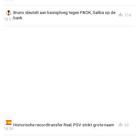
Bruno sleutelt aan basisploeg tegen PAOK, Saliba op de
114
bank
18:51
Historische recordtransfer Real; PSV strikt grote naam
63
18:36