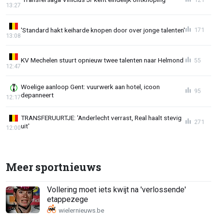
13:27
'Standard hakt keiharde knopen door over jonge talenten'
171
13:08
KV Mechelen stuurt opnieuw twee talenten naar Helmond
55
12:47
Woelige aanloop Gent: vuurwerk aan hotel, icoon
95
depanneert
12:17
TRANSFERUURTJE: 'Anderlecht verrast, Real haalt stevig
271
uit'
12:00
Meer sportnieuws
Vollering moet iets kwijt na 'verlossende'
etappezege