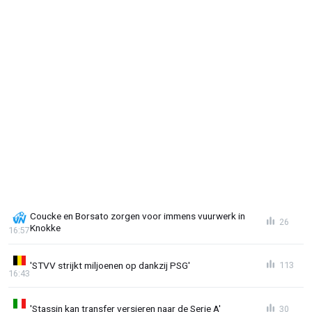
Coucke en Borsato zorgen voor immens vuurwerk in
26
Knokke
16:57
'STVV strijkt miljoenen op dankzij PSG'
113
16:43
'Stassin kan transfer versieren naar de Serie A'
30