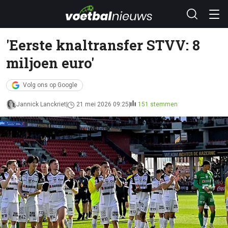
'Eerste knaltransfer STVV: 8
miljoen euro'
Volg ons op Google
Jannick Lanckriet
21 mei 2026 09:25
151 stemmen