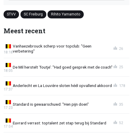
STVV
SC Freiburg
Rihito Yamamoto
Meest recent
Vanhaezebrouck scherp voor topclub: "Geen
26
verbetering"
18:18
De Mil herstelt ‘foutje’: "Had goed gesprek met de coach"
25
18:05
Anderlecht en La Louvière sloten héél opvallend akkoord
178
17:37
Standard is gewaarschuwd: "Hen pijn doen"
35
17:23
Euvrard verrast: toptalent zet stap terug bij Standard
52
17:04