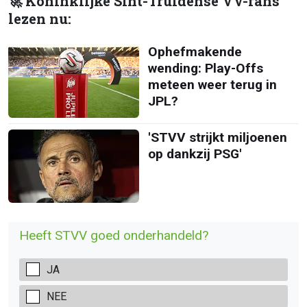
🚀 Koninklijke Sint-Truidense VV-fans
lezen nu:
Ophefmakende
wending: Play-Offs
meteen weer terug in
JPL?
'STVV strijkt miljoenen
op dankzij PSG'
Heeft STVV goed onderhandeld?
JA
NEE