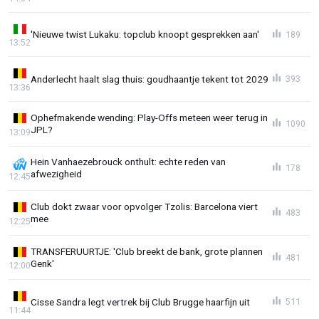
'Nieuwe twist Lukaku: topclub knoopt gesprekken aan'
189
13:52
Anderlecht haalt slag thuis: goudhaantje tekent tot 2029
393
13:36
Ophefmakende wending: Play-Offs meteen weer terug in
1090
JPL?
13:09
Hein Vanhaezebrouck onthult: echte reden van
178
afwezigheid
12:45
Club dokt zwaar voor opvolger Tzolis: Barcelona viert
483
mee
12:25
TRANSFERUURTJE: 'Club breekt de bank, grote plannen
481
Genk'
12:00
Cisse Sandra legt vertrek bij Club Brugge haarfijn uit
511
11:44