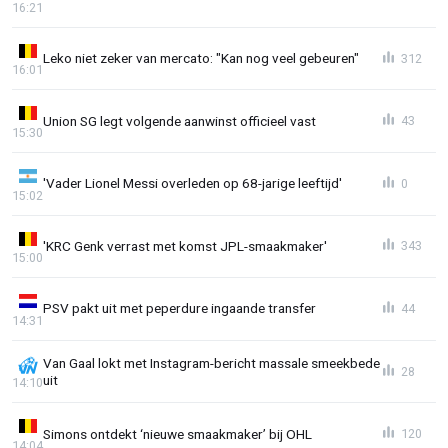
16:21
Leko niet zeker van mercato: "Kan nog veel gebeuren"
312
16:01
Union SG legt volgende aanwinst officieel vast
43
15:30
'Vader Lionel Messi overleden op 68-jarige leeftijd'
0
15:02
'KRC Genk verrast met komst JPL-smaakmaker'
343
15:00
PSV pakt uit met peperdure ingaande transfer
44
14:31
Van Gaal lokt met Instagram-bericht massale smeekbede
28
uit
14:10
Simons ontdekt ‘nieuwe smaakmaker’ bij OHL
120
14:04