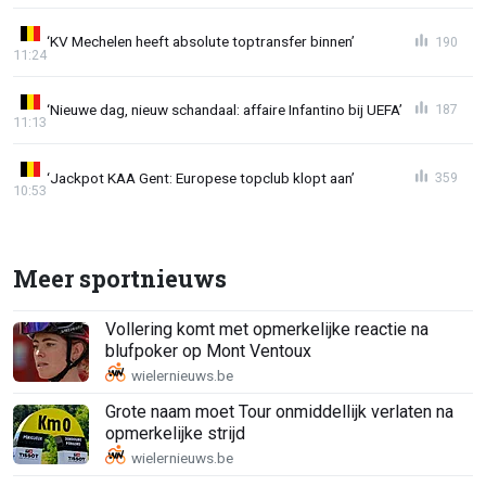
‘KV Mechelen heeft absolute toptransfer binnen’
190
11:24
‘Nieuwe dag, nieuw schandaal: affaire Infantino bij UEFA’
187
11:13
‘Jackpot KAA Gent: Europese topclub klopt aan’
359
10:53
Meer sportnieuws
Vollering komt met opmerkelijke reactie na
blufpoker op Mont Ventoux
Grote naam moet Tour onmiddellijk verlaten na
opmerkelijke strijd