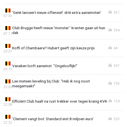
'Genk lanceert nieuw offensief: dríé extra aanwinsten'
351
07:35
Club Brugge heeft nieuw 'monster': kranten gaan uit hun
594
dak
07:11
Koffi of Chambaere? Hubert geeft zijn keuze prijs
68
23:37
Vanaken looft aanwinst: "Ongelooflijk!"
591
23:13
Lee meteen lieveling bij Club: "Heb ik nog nooit
795
meegemaakt"
23:00
Efficiënt Club haalt na rust trekker over tegen kranig KVK
124
22:38
'Clement vangt bot: Standard eist 8 miljoen euro'
325
22:22