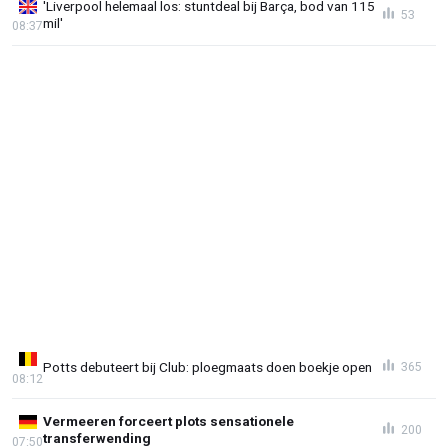
'Liverpool helemaal los: stuntdeal bij Barça, bod van 115
53
mil'
08:37
Potts debuteert bij Club: ploegmaats doen boekje open
365
08:12
Vermeeren forceert plots sensationele
200
transferwending
07:50