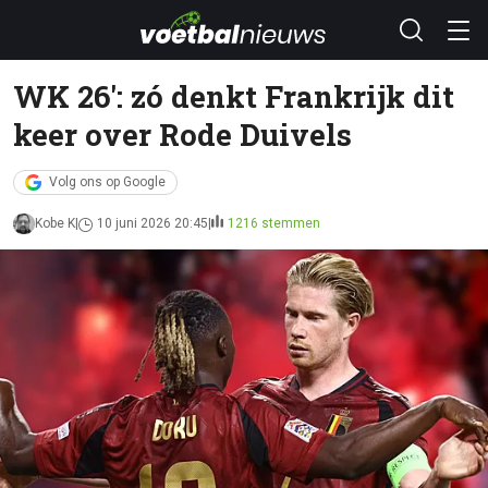
WK 26': zó denkt Frankrijk dit
keer over Rode Duivels
Volg ons op Google
Kobe K
10 juni 2026 20:45
1216 stemmen