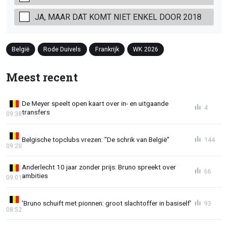
JA, MAAR DAT KOMT NIET ENKEL DOOR 2018
België
Rode Duivels
Frankrijk
WK 2026
Meest recent
De Meyer speelt open kaart over in- en uitgaande
4
transfers
09:38
Belgische topclubs vrezen: "De schrik van België"
144
09:20
Anderlecht 10 jaar zonder prijs: Bruno spreekt over
66
ambities
09:01
'Bruno schuift met pionnen: groot slachtoffer in basiself'
93
08:52