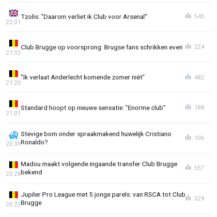
Tzolis: "Daarom verliet ik Club voor Arsenal"
545
22:01
Club Brugge op voorsprong: Brugse fans schrikken even
224
21:32
"Ik verlaat Anderlecht komende zomer niét"
482
21:20
Standard hoopt op nieuwe sensatie: "Enorme club"
188
21:01
Stevige bom onder spraakmakend huwelijk Cristiano
106
Ronaldo?
20:39
Madou maakt volgende ingaande transfer Club Brugge
557
bekend
20:28
Jupiler Pro League met 5 jonge parels: van RSCA tot Club
329
Brugge
20:22