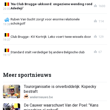
'Na Club Brugge-akkoord: ongeziene wending rond
1600
Adedeji'
20:00
Ruben Van Gucht zorgt voor enorme relationele
114
schokgolf
19:38
Club Brugge - KV Kortrijk: Leko voert twee wissels door
129
19:37
Standard stalt verdediger bij andere Belgische club
67
19:17
Meer sportnieuws
Tourorganisatie is onverbiddelijk: Kopecky
bestraft
De Cauwer waarschuwt Van der Poel: "Kans