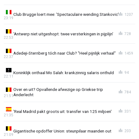
Club Brugge loert mee: 'Spectaculaire wending Stankovic'
1207
23:19
'Antwerp niet uitgeshopt: twee versterkingen in pijplijn'
728
22:53
Adedeji-Sternberg tóch naar Club? "Heel pijnlijk verhaal"
1459
22:37
Koninklijk onthaal Mo Salah: krankzinnig salaris onthuld
94
22:11
Over en uit? Opvallende afwezige op Griekse trip
784
Anderlecht
21:51
'Real Madrid pakt groots uit: transfer van 125 miljoen'
331
21:35
Gigantische opdoffer Union: steunpilaar maanden out
203
21:09