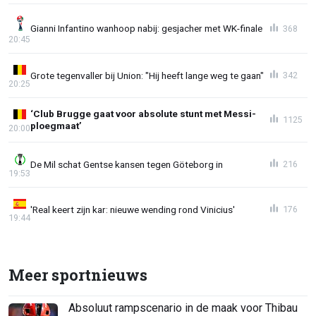
Gianni Infantino wanhoop nabij: gesjacher met WK-finale
368
20:45
Grote tegenvaller bij Union: "Hij heeft lange weg te gaan"
342
20:25
‘Club Brugge gaat voor absolute stunt met Messi-
1125
ploegmaat’
20:00
De Mil schat Gentse kansen tegen Göteborg in
216
19:53
'Real keert zijn kar: nieuwe wending rond Vinicius'
176
19:44
Meer sportnieuws
Absoluut rampscenario in de maak voor Thibau