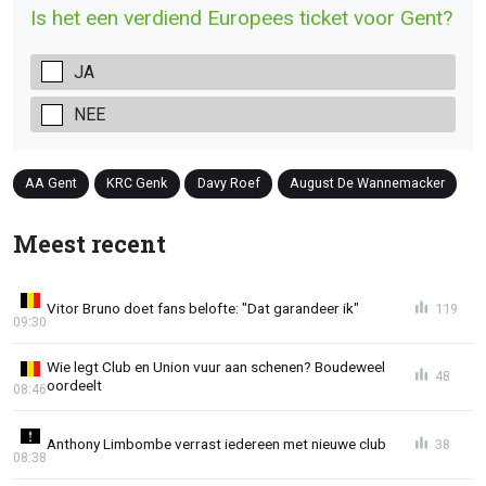
Is het een verdiend Europees ticket voor Gent?
JA
NEE
AA Gent
KRC Genk
Davy Roef
August De Wannemacker
Meest recent
Vitor Bruno doet fans belofte: "Dat garandeer ik"
119
09:30
Wie legt Club en Union vuur aan schenen? Boudeweel
48
oordeelt
08:46
Anthony Limbombe verrast iedereen met nieuwe club
38
08:38