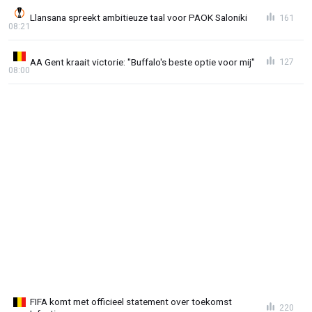
Llansana spreekt ambitieuze taal voor PAOK Saloniki
161
08:21
AA Gent kraait victorie: "Buffalo's beste optie voor mij"
127
08:00
FIFA komt met officieel statement over toekomst
220