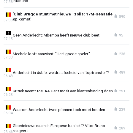
Infantino
07:58
'Club Brugge stunt met nieuwe Tzolis: 17M-sensatie
890
op komst'
07:30
Geen Anderlecht: Mbemba heeft nieuwe club beet
95
07:15
Mechele looft aanwinst: "Heel goede speler"
238
07:03
Anderlecht in dubio: weldra afscheid van ‘toptransfer’?
489
06:48
Kritiek neemt toe: AA Gent moét aan klantenbinding doen
251
06:23
Waarom Anderlecht twee pionnen toch moet houden
239
06:04
Gloednieuwe naam in Europese basiself? Vitor Bruno
289
reageert
23:46