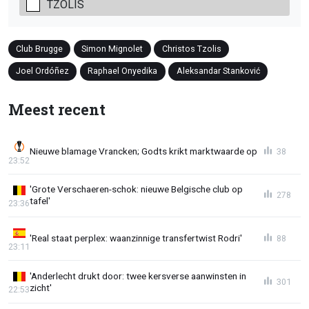
TZOLIS
Club Brugge
Simon Mignolet
Christos Tzolis
Joel Ordóñez
Raphael Onyedika
Aleksandar Stanković
Meest recent
Nieuwe blamage Vrancken; Godts krikt marktwaarde op
38
23:52
'Grote Verschaeren-schok: nieuwe Belgische club op
278
tafel'
23:36
'Real staat perplex: waanzinnige transfertwist Rodri'
88
23:11
'Anderlecht drukt door: twee kersverse aanwinsten in
301
zicht'
22:53