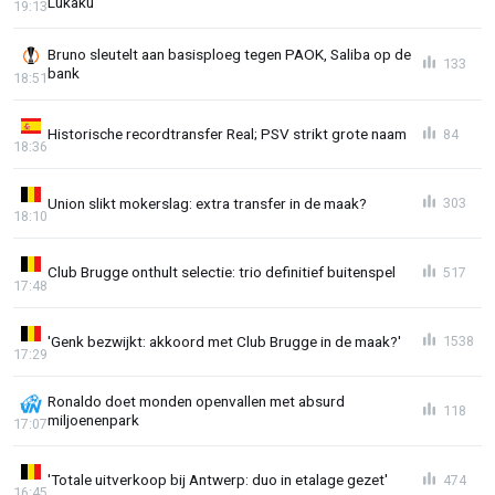
Lukaku'
19:13
Bruno sleutelt aan basisploeg tegen PAOK, Saliba op de
133
bank
18:51
Historische recordtransfer Real; PSV strikt grote naam
84
18:36
Union slikt mokerslag: extra transfer in de maak?
303
18:10
Club Brugge onthult selectie: trio definitief buitenspel
517
17:48
'Genk bezwijkt: akkoord met Club Brugge in de maak?'
1538
17:29
Ronaldo doet monden openvallen met absurd
118
miljoenenpark
17:07
'Totale uitverkoop bij Antwerp: duo in etalage gezet'
474
16:45