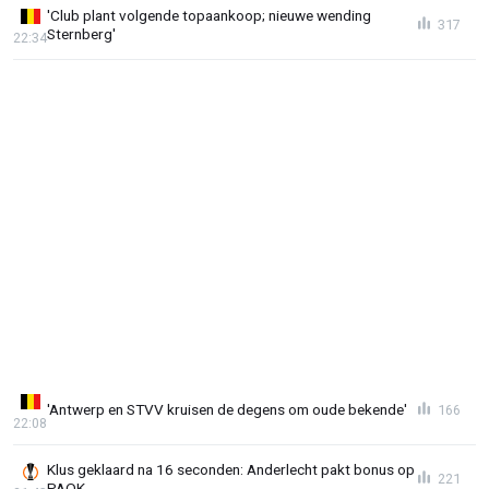
'Club plant volgende topaankoop; nieuwe wending
317
Sternberg'
22:34
'Antwerp en STVV kruisen de degens om oude bekende'
166
22:08
Klus geklaard na 16 seconden: Anderlecht pakt bonus op
221
PAOK