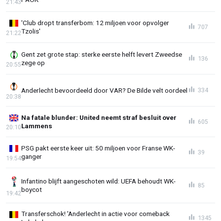
21:43
'Club dropt transferbom: 12 miljoen voor opvolger
707
Tzolis'
21:22
Gent zet grote stap: sterke eerste helft levert Zweedse
136
zege op
20:55
Anderlecht bevoordeeld door VAR? De Bilde velt oordeel
334
20:38
Na fatale blunder: United neemt straf besluit over
605
Lammens
20:10
PSG pakt eerste keer uit: 50 miljoen voor Franse WK-
39
ganger
19:54
Infantino blijft aangeschoten wild: UEFA behoudt WK-
85
boycot
19:42
Transferschok! 'Anderlecht in actie voor comeback
1345