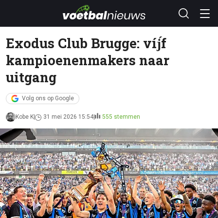
Exodus Club Brugge: víj́f
kampioenenmakers naar
uitgang
Volg ons op Google
Kobe K
31 mei 2026 15:54
555 stemmen