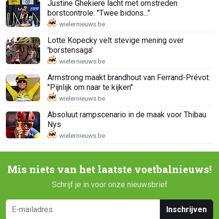
Justine Ghekiere lacht met omstreden
borstcontrole: "Twee bidons..."
Lotte Kopecky velt stevige mening over
'borstensaga'
Armstrong maakt brandhout van Ferrand-Prévot:
"Pijnlijk om naar te kijken"
Absoluut rampscenario in de maak voor Thibau
Nys
Mis niets van het laatste voetbalnieuws!
Schrijf je in voor onze nieuwsbrief
Inschrijven