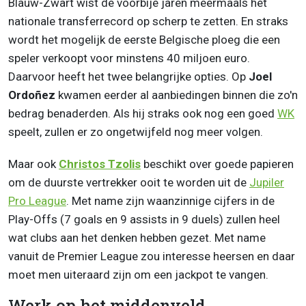
Blauw-Zwart wist de voorbije jaren meermaals het
nationale transferrecord op scherp te zetten. En straks
wordt het mogelijk de eerste Belgische ploeg die een
speler verkoopt voor minstens 40 miljoen euro.
Daarvoor heeft het twee belangrijke opties. Op
Joel
Ordoñez
kwamen eerder al aanbiedingen binnen die zo'n
bedrag benaderden. Als hij straks ook nog een goed
WK
speelt, zullen er zo ongetwijfeld nog meer volgen.
Maar ook
Christos Tzolis
beschikt over goede papieren
om de duurste vertrekker ooit te worden uit de
Jupiler
Pro League
. Met name zijn waanzinnige cijfers in de
Play-Offs (7 goals en 9 assists in 9 duels) zullen heel
wat clubs aan het denken hebben gezet. Met name
vanuit de Premier League zou interesse heersen en daar
moet men uiteraard zijn om een jackpot te vangen.
Werk op het middenveld