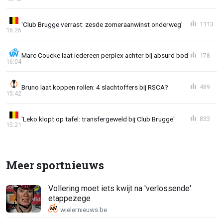
'Club Brugge verrast: zesde zomeraanwinst onderweg'
1113
16:26
Marc Coucke laat iedereen perplex achter bij absurd bod
178
16:04
Bruno laat koppen rollen: 4 slachtoffers bij RSCA?
489
15:42
'Leko klopt op tafel: transfergeweld bij Club Brugge'
833
15:21
Meer sportnieuws
Vollering moet iets kwijt na 'verlossende'
etappezege