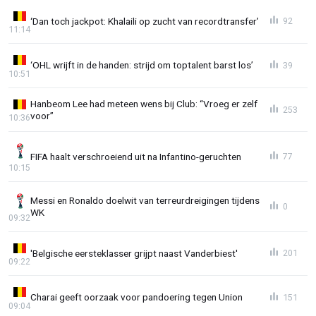
‘Dan toch jackpot: Khalaili op zucht van recordtransfer’
92
11:14
‘OHL wrijft in de handen: strijd om toptalent barst los’
39
10:51
Hanbeom Lee had meteen wens bij Club: “Vroeg er zelf
253
voor”
10:36
FIFA haalt verschroeiend uit na Infantino-geruchten
77
10:15
Messi en Ronaldo doelwit van terreurdreigingen tijdens
0
WK
09:32
'Belgische eersteklasser grijpt naast Vanderbiest'
201
09:22
Charai geeft oorzaak voor pandoering tegen Union
151
09:04