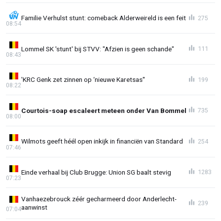
Familie Verhulst stunt: comeback Alderweireld is een feit
275
08:54
Lommel SK 'stunt' bij STVV: "Afzien is geen schande"
111
08:43
'KRC Genk zet zinnen op ‘nieuwe Karetsas''
199
08:22
Courtois-soap escaleert meteen onder Van Bommel
735
08:00
Wilmots geeft héél open inkijk in financiën van Standard
254
07:46
Einde verhaal bij Club Brugge: Union SG baalt stevig
1283
07:23
Vanhaezebrouck zéér gecharmeerd door Anderlecht-
239
aanwinst
07:04