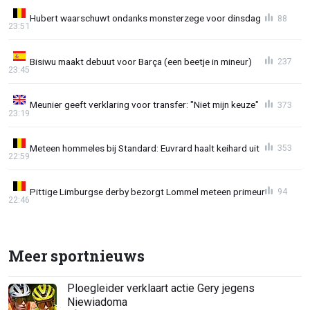
Hubert waarschuwt ondanks monsterzege voor dinsdag
88
23:51
Bisiwu maakt debuut voor Barça (een beetje in mineur)
237
23:45
Meunier geeft verklaring voor transfer: "Niet mijn keuze"
373
23:19
Meteen hommeles bij Standard: Euvrard haalt keihard uit
353
22:59
Pittige Limburgse derby bezorgt Lommel meteen primeur
94
22:46
Meer sportnieuws
Ploegleider verklaart actie Gery jegens
Niewiadoma