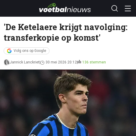
'De Ketelaere krijgt navolging:
transferkopie op komst'
Volg ons op Google
Jannick Lanckriet
30 mei 2026 20:12
136 stemmen