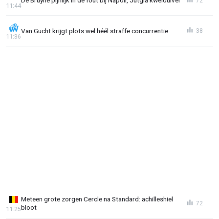
De Bruyne pijnlijk in de fout bij Napoli, Jutgla kwelduivel
72
11:44
Van Gucht krijgt plots wel héél straffe concurrentie
38
11:36
Meteen grote zorgen Cercle na Standard: achilleshiel
72
bloot
11:25