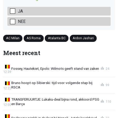
JA
NEE
AC Milan
AS Roma
Atalanta BC
Ardon Jashari
Meest recent
Fossey, Hautekiet, Epolo: Wilmots geeft stand van zaken
24
12:39
Bruno hoopt op Sibierski: tijd voor volgende stap bij
99
RSCA
12:22
TRANSFERUURTJE: Lukaku-deal bijna rond, akkoord PSG
110
en Barça
12:00