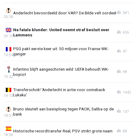
Anderlecht bevoordeeld door VAR? De Bilde velt oordeel
381
20:38
Na fatale blunder: United neemt straf besluit over
656
Lammens
20:10
PSG pakt eerste keer uit: 50 miljoen voor Franse WK-
47
ganger
19:54
Infantino blijft aangeschoten wild: UEFA behoudt WK-
98
boycot
19:42
Transferschok! 'Anderlecht in actie voor comeback
1442
Lukaku'
19:13
Bruno sleutelt aan basisploeg tegen PAOK, Saliba op de
137
bank
18:51
Historische recordtransfer Real; PSV strikt grote naam
88
18:36