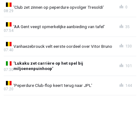
'Club zet zinnen op peperdure opvolger Tresoldi'
0
08:29
'AA Gent veegt opmerkelijke aanbieding van tafel'
35
07:54
Vanhaezebrouck velt eerste oordeel over Vitor Bruno
130
07:40
‘Lukaku zet carrière op het spel bij
101
miljoenenpuinhoop’
07:30
'Peperdure Club-flop keert terug naar JPL'
144
07:20