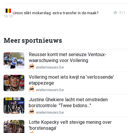
Union slikt mokerslag: extra transfer in de maak?
311
18:10
Meer sportnieuws
Reusser komt met serieuze Ventoux-
waarschuwing voor Vollering
Vollering moet iets kwijt na 'verlossende'
etappezege
Justine Ghekiere lacht met omstreden
borstcontrole: "Twee bidons..."
Lotte Kopecky velt stevige mening over
'borstensaga'