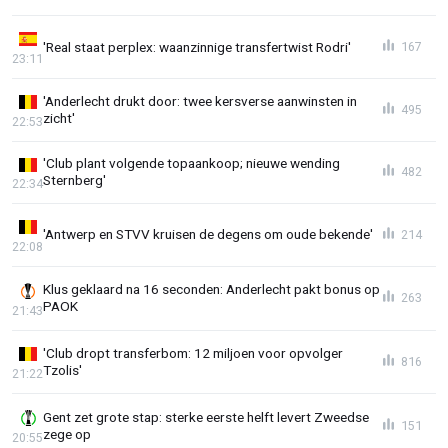
'Real staat perplex: waanzinnige transfertwist Rodri'
167
23:11
'Anderlecht drukt door: twee kersverse aanwinsten in
495
zicht'
22:53
'Club plant volgende topaankoop; nieuwe wending
482
Sternberg'
22:34
'Antwerp en STVV kruisen de degens om oude bekende'
214
22:08
Klus geklaard na 16 seconden: Anderlecht pakt bonus op
263
PAOK
21:43
'Club dropt transferbom: 12 miljoen voor opvolger
816
Tzolis'
21:22
Gent zet grote stap: sterke eerste helft levert Zweedse
151
zege op
20:55