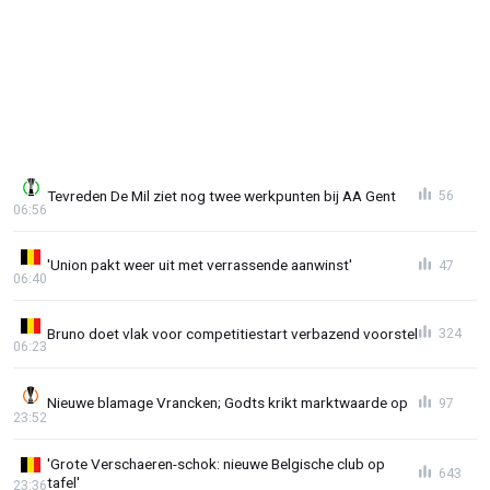
Tevreden De Mil ziet nog twee werkpunten bij AA Gent
56
06:56
'Union pakt weer uit met verrassende aanwinst'
47
06:40
Bruno doet vlak voor competitiestart verbazend voorstel
324
06:23
Nieuwe blamage Vrancken; Godts krikt marktwaarde op
97
23:52
'Grote Verschaeren-schok: nieuwe Belgische club op
643
tafel'
23:36