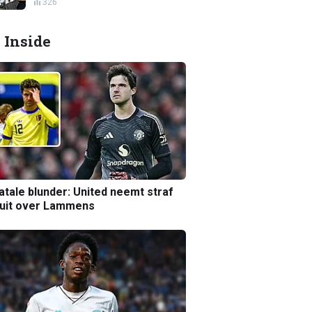
326
 Inside
atale blunder: United neemt straf
luit over Lammens