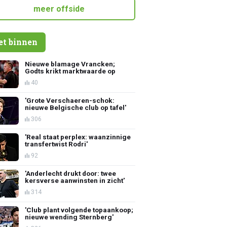
meer offside
et binnen
Nieuwe blamage Vrancken;
Godts krikt marktwaarde op
40
'Grote Verschaeren-schok:
nieuwe Belgische club op tafel'
306
'Real staat perplex: waanzinnige
transfertwist Rodri'
92
'Anderlecht drukt door: twee
kersverse aanwinsten in zicht'
314
'Club plant volgende topaankoop;
nieuwe wending Sternberg'