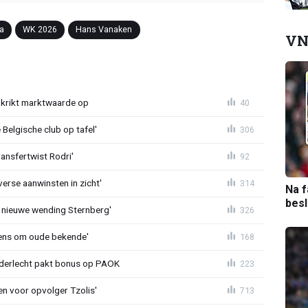
ia
WK 2026
Hans Vanaken
VN
krikt marktwaarde op
40
Belgische club op tafel'
306
ransfertwist Rodri'
92
erse aanwinsten in zicht'
314
Na f
bes
 nieuwe wending Sternberg'
326
ens om oude bekende'
168
nderlecht pakt bonus op PAOK
223
en voor opvolger Tzolis'
713