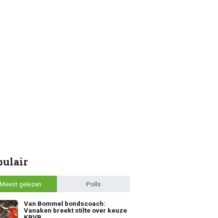
pulair
Meest gelezen
Polls
Van Bommel bondscoach:
Vanaken breekt stilte over keuze
KBVB