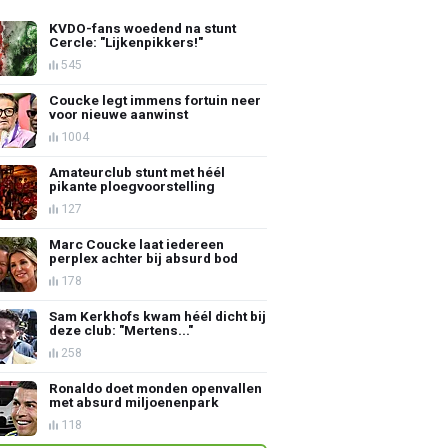
KVDO-fans woedend na stunt
Cercle: "Lijkenpikkers!"
545
Coucke legt immens fortuin neer
voor nieuwe aanwinst
1004
Amateurclub stunt met héél
pikante ploegvoorstelling
127
Marc Coucke laat iedereen
perplex achter bij absurd bod
178
Sam Kerkhofs kwam héél dicht bij
deze club: "Mertens..."
258
Ronaldo doet monden openvallen
met absurd miljoenenpark
118