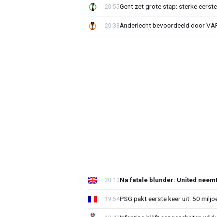
Gent zet grote stap: sterke eerst
20:55
Anderlecht bevoordeeld door VAR?
20:38
Na fatale blunder: United neem
20:10
PSG pakt eerste keer uit: 50 milj
19:54