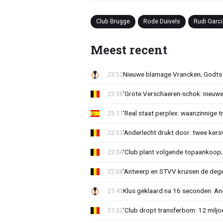
Club Brugge
Rode Duivels
Rudi Garc
Meest recent
Nieuwe blamage Vrancken; Godts 
23:52
'Grote Verschaeren-schok: nieuwe 
23:36
'Real staat perplex: waanzinnige t
23:11
'Anderlecht drukt door: twee kersv
22:53
'Club plant volgende topaankoop;
22:34
'Antwerp en STVV kruisen de deg
22:08
Klus geklaard na 16 seconden: A
21:43
'Club dropt transferbom: 12 miljo
21:22