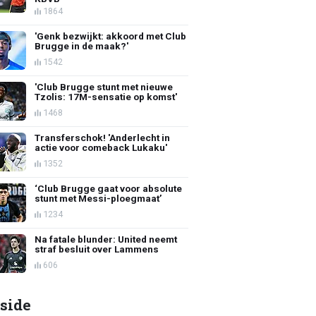
1864
'Genk bezwijkt: akkoord met Club
Brugge in de maak?'
1542
'Club Brugge stunt met nieuwe
Tzolis: 17M-sensatie op komst'
1468
Transferschok! 'Anderlecht in
actie voor comeback Lukaku'
1352
‘Club Brugge gaat voor absolute
stunt met Messi-ploegmaat’
1234
Na fatale blunder: United neemt
straf besluit over Lammens
606
side