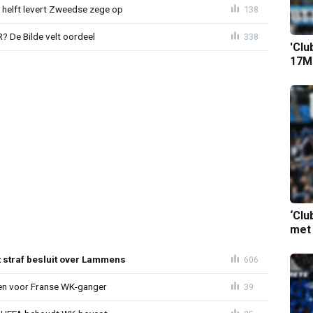
e helft levert Zweedse zege op
138
 De Bilde velt oordeel
338
'Clu
17M-
‘Clu
met
t straf besluit over Lammens
606
oen voor Franse WK-ganger
39