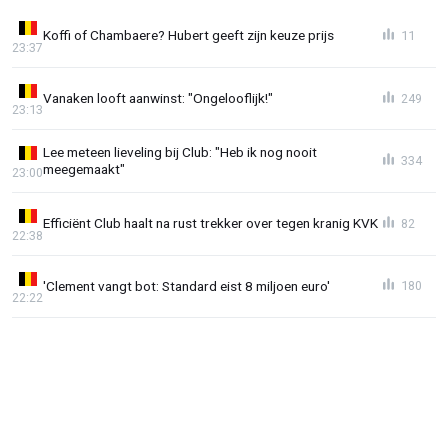
Koffi of Chambaere? Hubert geeft zijn keuze prijs
11
23:37
Vanaken looft aanwinst: "Ongelooflijk!"
249
23:13
Lee meteen lieveling bij Club: "Heb ik nog nooit
334
meegemaakt"
23:00
Efficiënt Club haalt na rust trekker over tegen kranig KVK
82
22:38
'Clement vangt bot: Standard eist 8 miljoen euro'
180
22:22