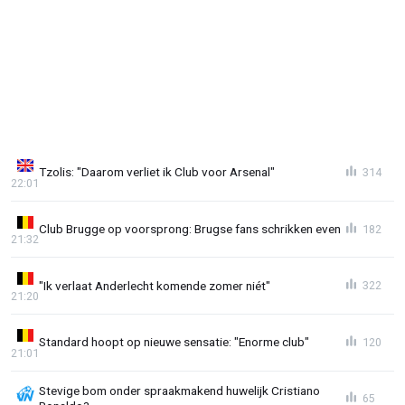
Tzolis: "Daarom verliet ik Club voor Arsenal"
314
22:01
Club Brugge op voorsprong: Brugse fans schrikken even
182
21:32
"Ik verlaat Anderlecht komende zomer niét"
322
21:20
Standard hoopt op nieuwe sensatie: "Enorme club"
120
21:01
Stevige bom onder spraakmakend huwelijk Cristiano
65