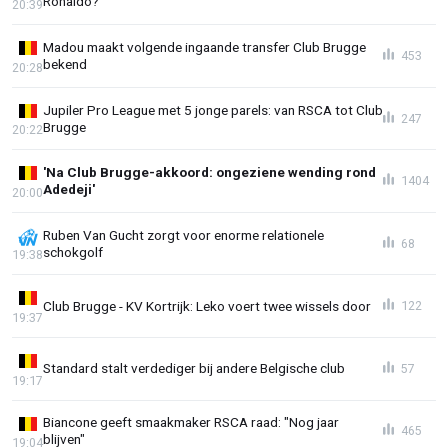
Ronaldo?
20:39
Madou maakt volgende ingaande transfer Club Brugge
453
bekend
20:28
Jupiler Pro League met 5 jonge parels: van RSCA tot Club
247
Brugge
20:22
'Na Club Brugge-akkoord: ongeziene wending rond
1404
Adedeji'
20:00
Ruben Van Gucht zorgt voor enorme relationele
68
schokgolf
19:38
Club Brugge - KV Kortrijk: Leko voert twee wissels door
122
19:37
Standard stalt verdediger bij andere Belgische club
57
19:17
Biancone geeft smaakmaker RSCA raad: "Nog jaar
465
blijven"
19:04