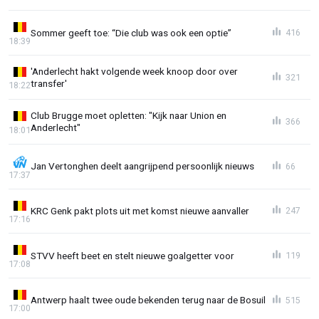
Sommer geeft toe: “Die club was ook een optie”
416
18:39
'Anderlecht hakt volgende week knoop door over
321
transfer'
18:22
Club Brugge moet opletten: "Kijk naar Union en
366
Anderlecht"
18:01
Jan Vertonghen deelt aangrijpend persoonlijk nieuws
66
17:37
KRC Genk pakt plots uit met komst nieuwe aanvaller
247
17:16
STVV heeft beet en stelt nieuwe goalgetter voor
119
17:08
Antwerp haalt twee oude bekenden terug naar de Bosuil
515
17:00