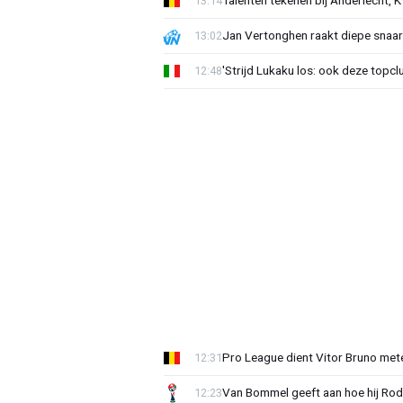
Talenten tekenen bij Anderlecht, K
13:14
Jan Vertonghen raakt diepe snaa
13:02
'Strijd Lukaku los: ook deze topcl
12:48
Pro League dient Vitor Bruno me
12:31
Van Bommel geeft aan hoe hij Rode
12:23