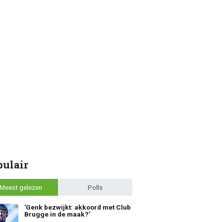
pulair
Meest gelezen
Polls
'Genk bezwijkt: akkoord met Club
Brugge in de maak?'