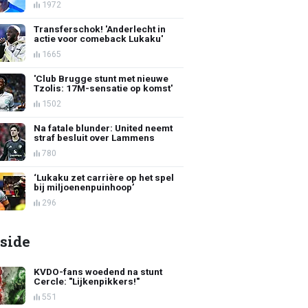
1972
Transferschok! 'Anderlecht in
actie voor comeback Lukaku'
1665
'Club Brugge stunt met nieuwe
Tzolis: 17M-sensatie op komst'
1502
Na fatale blunder: United neemt
straf besluit over Lammens
780
‘Lukaku zet carrière op het spel
bij miljoenenpuinhoop’
296
side
KVDO-fans woedend na stunt
Cercle: "Lijkenpikkers!"
551