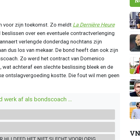
N
 voor zijn toekomst. Zo meldt
La Dernière Heure
l beslissen over een eventuele contractverlenging
annaert verlengde donderdag nochtans zijn
an dus los van mekaar. De bond heeft dan ook zijn
ndscoach. Zo werd het contract van Domenico
 wat achteraf een slechte beslissing bleek en de
jke ontslagvergoeding kostte. Die fout wil men geen
d werk af als bondscoach ...
VN
R HIJ DEED HET NIET SLECHT VOORLOPIG