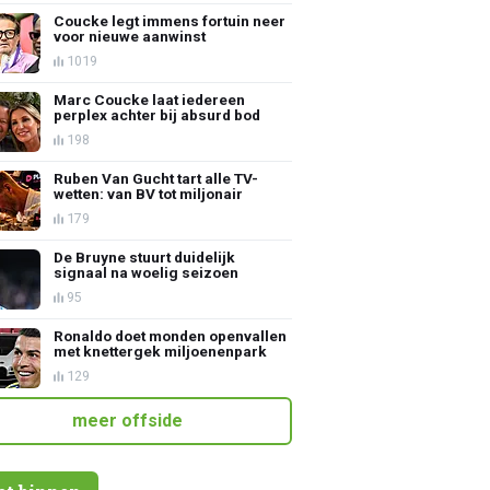
Coucke legt immens fortuin neer
voor nieuwe aanwinst
1019
Marc Coucke laat iedereen
perplex achter bij absurd bod
198
Ruben Van Gucht tart alle TV-
wetten: van BV tot miljonair
179
De Bruyne stuurt duidelijk
signaal na woelig seizoen
95
Ronaldo doet monden openvallen
met knettergek miljoenenpark
129
meer offside