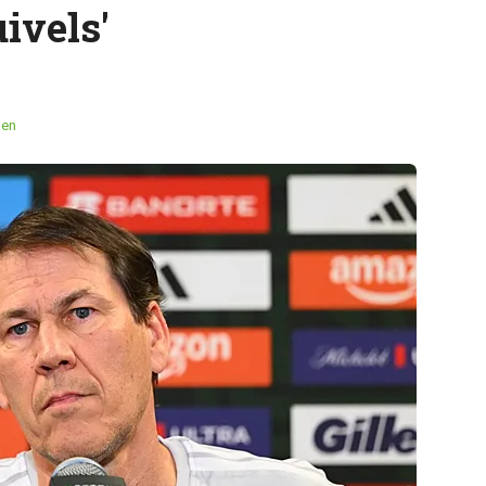
ivels'
men