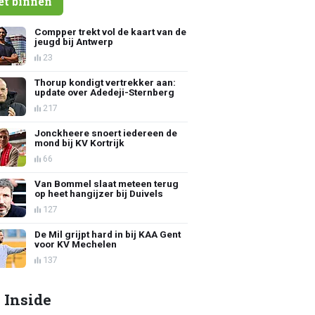
et binnen
Compper trekt vol de kaart van de
jeugd bij Antwerp
23
Thorup kondigt vertrekker aan:
update over Adedeji-Sternberg
217
Jonckheere snoert iedereen de
mond bij KV Kortrijk
66
Van Bommel slaat meteen terug
op heet hangijzer bij Duivels
127
De Mil grijpt hard in bij KAA Gent
voor KV Mechelen
137
 Inside