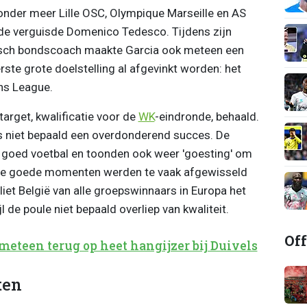
onder meer Lille OSC, Olympique Marseille en AS
de verguisde Domenico Tedesco. Tijdens zijn
gisch bondscoach maakte Garcia ook meteen een
rste grote doelstelling al afgevinkt worden: het
ons League.
arget, kwalificatie voor de
WK
-eindronde, behaald.
 niet bepaald een overdonderend succes. De
 goed voetbal en toonden ook weer 'goesting' om
die goede momenten werden te vaak afgewisseld
iet België van alle groepswinnaars in Europa het
l de poule niet bepaald overliep van kwaliteit.
Off
eteen terug op heet hangijzer bij Duivels
ten