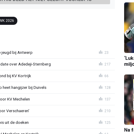
WK 2026
 jeugd bij Antwerp
23
‘Luk
milj
pdate over Adedeji-Sternberg
217
d bij KV Kortrijk
66
heet hangijzer bij Duivels
128
 voor KV Mechelen
137
oor Verschaeren'
210
is uit de doeken
125
Na f