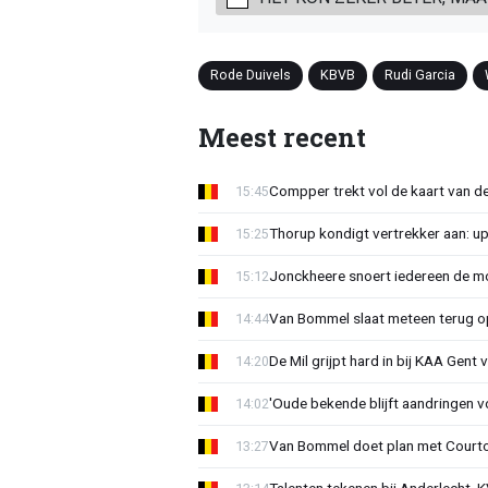
Rode Duivels
KBVB
Rudi Garcia
Meest recent
Compper trekt vol de kaart van de
15:45
Thorup kondigt vertrekker aan: u
15:25
Jonckheere snoert iedereen de mon
15:12
Van Bommel slaat meteen terug op 
14:44
De Mil grijpt hard in bij KAA Gent
14:20
'Oude bekende blijft aandringen v
14:02
Van Bommel doet plan met Courto
13:27