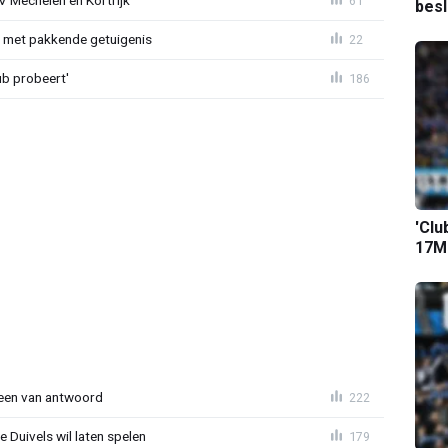
V Mechelen en Kortrijk
61
bes
r met pakkende getuigenis
22
ub probeert'
186
'Clu
17M-
teen van antwoord
222
 Duivels wil laten spelen
179