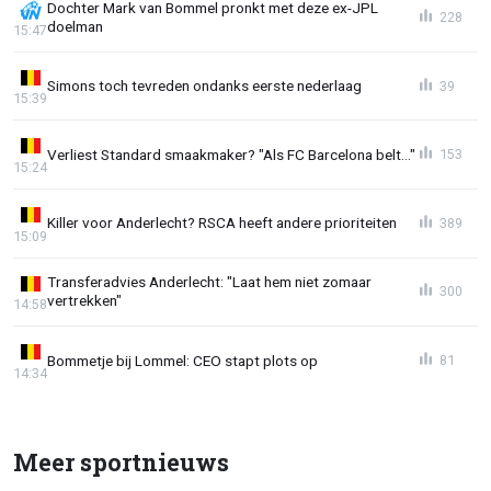
Dochter Mark van Bommel pronkt met deze ex-JPL
228
doelman
15:47
Simons toch tevreden ondanks eerste nederlaag
39
15:39
Verliest Standard smaakmaker? "Als FC Barcelona belt..."
153
15:24
Killer voor Anderlecht? RSCA heeft andere prioriteiten
389
15:09
Transferadvies Anderlecht: "Laat hem niet zomaar
300
vertrekken"
14:58
Bommetje bij Lommel: CEO stapt plots op
81
14:34
Meer sportnieuws