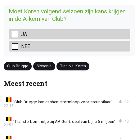
Moet Koren volgend seizoen zijn kans krijgen
in de A-kern van Club?
JA
NEE
Club Brugge
Slovenië
Tian Nai Koren
Meest recent
'Club Brugge kan cashen: stormloop voor steunpilaar'
32
22:12
'Transferbommetje bij AA Gent: deal van bijna 5 miljoen'
40
21:53