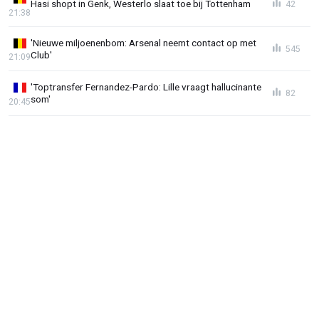
Hasi shopt in Genk, Westerlo slaat toe bij Tottenham
42
21:38
'Nieuwe miljoenenbom: Arsenal neemt contact op met
545
Club'
21:09
'Toptransfer Fernandez-Pardo: Lille vraagt hallucinante
82
som'
20:45