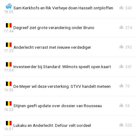
Sam Kerkhofs en Rik Verheye doen Hasselt ontploffen
343
18:05
Degreef ziet grote verandering onder Bruno
274
17:44
Anderlecht verrast met nieuwe verdediger
292
17:23
Investeerder bij Standard: Wilmots speelt open kaart
347
17:04
De Meyer wil deze versterking: STVV handelt meteen
70
16:36
Stijnen geeft update over dossier van Rousseau
59
16:23
Lukaku en Anderlecht: Defour velt oordeel
532
16:01