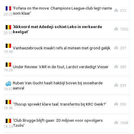
'Fofana on the move: Champions League-club legt riante
372
som klaar'
20:25
'Akkoord met Adedeji schiet Leko in verkeerde
1352
keelgat'
20:00
Vanhaezebrouck maakt refs al meteen met grond gelijk
281
19:48
Under Review: VAR in de fout, Lardot verdedigt Visser
389
19:29
Ruben Van Gucht haalt hakbijl boven bij snoeiharde
339
aanval
19:07
'Thorup spreekt klare taal: transferitis bij KRC Genk?'
350
18:46
'Club Brugge blijft gaan: 20 miljoen voor opvolgers
1068
Tzolis'
18:24