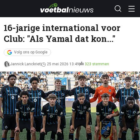
16-jarige international voor
Club: "Als Yamal dat kon..."
Volg ons op Google
Jannick Lanckriet
25 mei 2026 13:49
323 stemmen