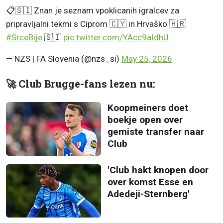
📋🇸🇮 Znan je seznam vpoklicanih igralcev za
pripravljalni tekmi s Ciprom 🇨🇾 in Hrvaško 🇭🇷
#SrceBije
🇸🇮
pic.twitter.com/YAcc9aIdhU
— NZS | FA Slovenia (@nzs_si)
May 25, 2026
🚀 Club Brugge-fans lezen nu:
Koopmeiners doet
boekje open over
gemiste transfer naar
Club
'Club hakt knopen door
over komst Esse en
Adedeji-Sternberg'