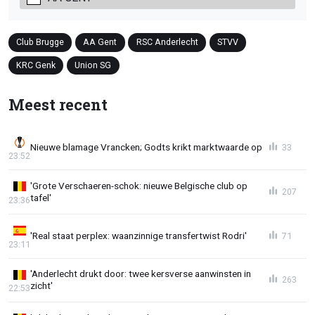
Club Brugge
AA Gent
RSC Anderlecht
STVV
KRC Genk
Union SG
Meest recent
Nieuwe blamage Vrancken; Godts krikt marktwaarde op
33
23:52
'Grote Verschaeren-schok: nieuwe Belgische club op
207
tafel'
23:36
'Real staat perplex: waanzinnige transfertwist Rodri'
71
23:11
'Anderlecht drukt door: twee kersverse aanwinsten in
263
zicht'
22:53