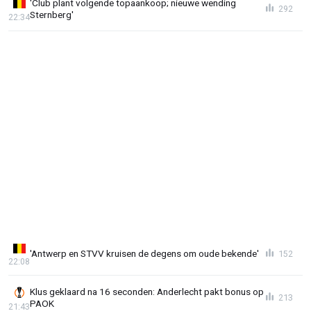
'Club plant volgende topaankoop; nieuwe wending
292
Sternberg'
22:34
'Antwerp en STVV kruisen de degens om oude bekende'
152
22:08
Klus geklaard na 16 seconden: Anderlecht pakt bonus op
213
PAOK
21:43