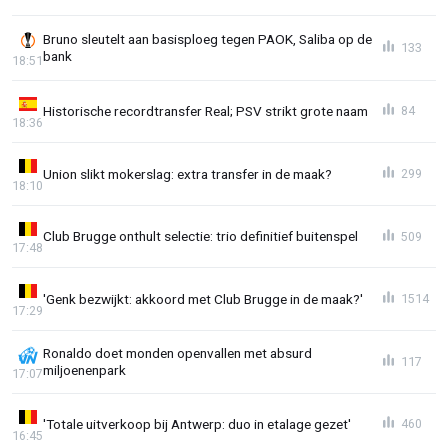
Bruno sleutelt aan basisploeg tegen PAOK, Saliba op de
133
bank
18:51
Historische recordtransfer Real; PSV strikt grote naam
84
18:36
Union slikt mokerslag: extra transfer in de maak?
299
18:10
Club Brugge onthult selectie: trio definitief buitenspel
509
17:48
'Genk bezwijkt: akkoord met Club Brugge in de maak?'
1514
17:29
Ronaldo doet monden openvallen met absurd
117
miljoenenpark
17:07
'Totale uitverkoop bij Antwerp: duo in etalage gezet'
460
16:45