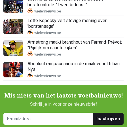
borstcontrole: "Twee bidons..."
Lotte Kopecky velt stevige mening over
'borstensaga'
Armstrong maakt brandhout van Ferrand-Prévot:
"Pijnlijk om naar te kijken"
Absoluut rampscenario in de maak voor Thibau
Nys
Mis niets van het laatste voetbalnieuws!
Schrijf je in voor onze nieuwsbrief
Inschrijven