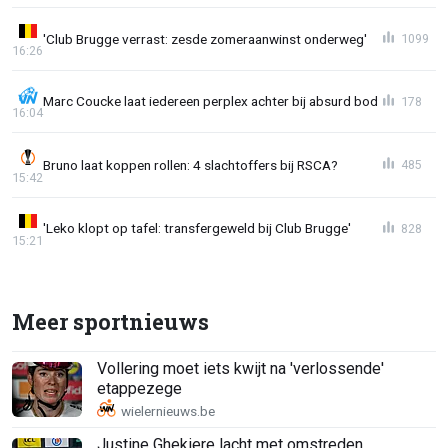
'Club Brugge verrast: zesde zomeraanwinst onderweg'
1099
16:26
Marc Coucke laat iedereen perplex achter bij absurd bod
178
16:04
Bruno laat koppen rollen: 4 slachtoffers bij RSCA?
485
15:42
'Leko klopt op tafel: transfergeweld bij Club Brugge'
828
15:21
Meer sportnieuws
Vollering moet iets kwijt na 'verlossende'
etappezege
Justine Ghekiere lacht met omstreden