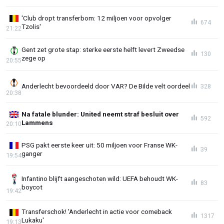
'Club dropt transferbom: 12 miljoen voor opvolger
674
Tzolis'
21:22
Gent zet grote stap: sterke eerste helft levert Zweedse
130
zege op
20:55
Anderlecht bevoordeeld door VAR? De Bilde velt oordeel
328
20:38
Na fatale blunder: United neemt straf besluit over
592
Lammens
20:10
PSG pakt eerste keer uit: 50 miljoen voor Franse WK-
39
ganger
19:54
Infantino blijft aangeschoten wild: UEFA behoudt WK-
83
boycot
19:42
Transferschok! 'Anderlecht in actie voor comeback
1317
Lukaku'
19:13