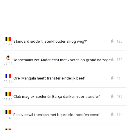
'Standard siddert: sterkhouder alnog weg?'
125
09:56
Coosemans zet Anderlecht met voeten op grond na zege
180
09:41
'Orel Mangala heeft transfer eindelijk beet'
41
09:14
'Club mag ex-speler én Barça danken voor transfer'
439
08:59
'Essevee wil toeslaan met beproefd transferrecept'
124
08:48