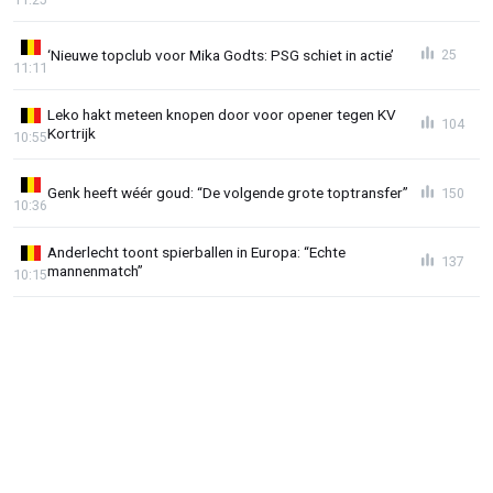
‘Nieuwe topclub voor Mika Godts: PSG schiet in actie’
25
11:11
Leko hakt meteen knopen door voor opener tegen KV
104
Kortrijk
10:55
Genk heeft wéér goud: “De volgende grote toptransfer”
150
10:36
Anderlecht toont spierballen in Europa: “Echte
137
mannenmatch”
10:15