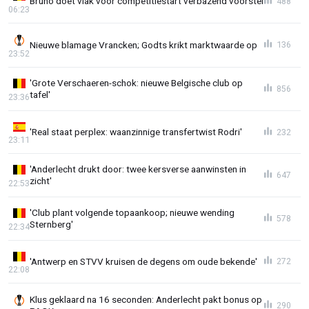
Bruno doet vlak voor competitiestart verbazend voorstel
488
06:23
Nieuwe blamage Vrancken; Godts krikt marktwaarde op
136
23:52
'Grote Verschaeren-schok: nieuwe Belgische club op
856
tafel'
23:36
'Real staat perplex: waanzinnige transfertwist Rodri'
232
23:11
'Anderlecht drukt door: twee kersverse aanwinsten in
647
zicht'
22:53
'Club plant volgende topaankoop; nieuwe wending
578
Sternberg'
22:34
'Antwerp en STVV kruisen de degens om oude bekende'
272
22:08
Klus geklaard na 16 seconden: Anderlecht pakt bonus op
290