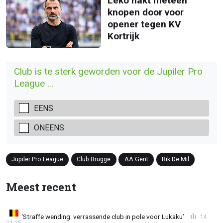
Leko hakt meteen
knopen door voor
opener tegen KV
Kortrijk
Club is te sterk geworden voor de Jupiler Pro
League ...
EENS
ONEENS
Jupiler Pro League
Club Brugge
AA Gent
Rik De Mil
Meest recent
‘Straffe wending: verrassende club in pole voor Lukaku’
14
11:25