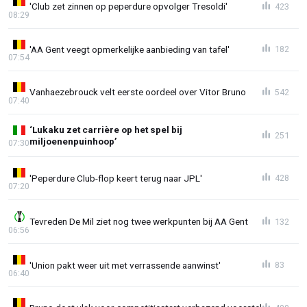
'Club zet zinnen op peperdure opvolger Tresoldi'
423
08:29
'AA Gent veegt opmerkelijke aanbieding van tafel'
182
07:54
Vanhaezebrouck velt eerste oordeel over Vitor Bruno
542
07:40
‘Lukaku zet carrière op het spel bij
251
miljoenenpuinhoop’
07:30
'Peperdure Club-flop keert terug naar JPL'
428
07:20
Tevreden De Mil ziet nog twee werkpunten bij AA Gent
132
06:56
'Union pakt weer uit met verrassende aanwinst'
83
06:40