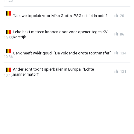
11:25
‘Nieuwe topclub voor Mika Godts: PSG schiet in actie’
20
11:11
Leko hakt meteen knopen door voor opener tegen KV
86
Kortrijk
10:55
Genk heeft wéér goud: “De volgende grote toptransfer”
134
10:36
Anderlecht toont spierballen in Europa: “Echte
131
mannenmatch”
10:15