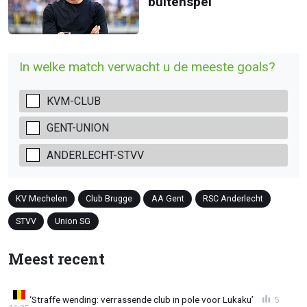
buitenspel
In welke match verwacht u de meeste goals?
KVM-CLUB
GENT-UNION
ANDERLECHT-STVV
KV Mechelen
Club Brugge
AA Gent
RSC Anderlecht
STVV
Union SG
Meest recent
‘Straffe wending: verrassende club in pole voor Lukaku’
5