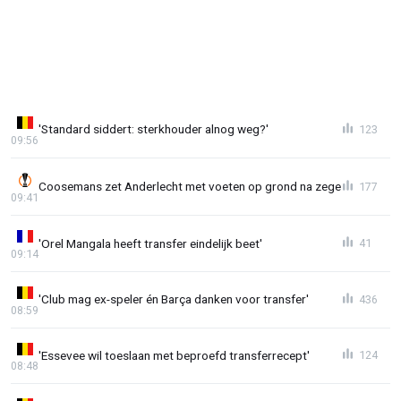
'Standard siddert: sterkhouder alnog weg?'
123
09:56
Coosemans zet Anderlecht met voeten op grond na zege
177
09:41
'Orel Mangala heeft transfer eindelijk beet'
41
09:14
'Club mag ex-speler én Barça danken voor transfer'
436
08:59
'Essevee wil toeslaan met beproefd transferrecept'
124
08:48