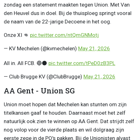
zondag een statement maakten tegen Union. Met Van
den Heuvel dus in doel. Bij de thuisploeg springt vooral
de naam van de 22-jarige Decoene in het oog.
Onze XI 👊
pic.twitter.com/ntQmGNMotj
— KV Mechelen (@kvmechelen)
May 21, 2026
All in. All FCB. 🔵⚫️
pic.twitter.com/tPeD0zB3PL
— Club Brugge KV (@ClubBrugge)
May 21, 2026
AA Gent - Union SG
Union moet hopen dat Mechelen kan stunten om zijn
titelkansen gaaf te houden. Daarnaast moet het zelf
natuurlijk ook zien te winnen op AA Gent. Dat strijdt zelf
nog volop voor de vierde plaats en wil dolgraag zijn
eerste zege in de PO's pakken. Bij de Unionisten alvast