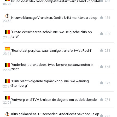
Bruno doet vlak voor competitiestart verbazend voorstel
488
06:23
Nieuwe blamage Vrancken; Godts krikt marktwaarde op
136
23:52
'Grote Verschaeren-schok: nieuwe Belgische club op
852
tafel'
23:36
'Real staat perplex: waanzinnige transfertwist Rodri'
231
23:11
'Anderlecht drukt door: twee kersverse aanwinsten in
645
zicht'
22:53
'Club plant volgende topaankoop; nieuwe wending
577
Sternberg'
22:34
'Antwerp en STVV kruisen de degens om oude bekende'
271
22:08
Klus geklaard na 16 seconden: Anderlecht pakt bonus op
290