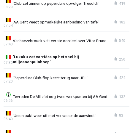
'Club zet zinnen op peperdure opvolger Tresoldi'
419
08:29
'AA Gent veegt opmerkelijke aanbieding van tafel'
182
07:54
Vanhaezebrouck velt eerste oordeel over Vitor Bruno
540
07:40
‘Lukaku zet carrière op het spel bij
250
miljoenenpuinhoop’
07:30
'Peperdure Club-flop keert terug naar JPL'
424
07:20
Tevreden De Mil ziet nog twee werkpunten bij AA Gent
132
06:56
'Union pakt weer uit met verrassende aanwinst'
83
06:40