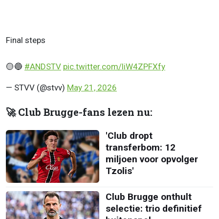
Final steps
🟡🔵
#ANDSTV
pic.twitter.com/liW4ZPFXfy
— STVV (@stvv)
May 21, 2026
🚀 Club Brugge-fans lezen nu:
'Club dropt
transferbom: 12
miljoen voor opvolger
Tzolis'
Club Brugge onthult
selectie: trio definitief