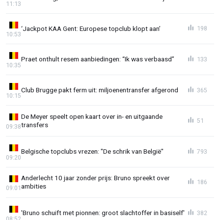
11:13
‘Jackpot KAA Gent: Europese topclub klopt aan’
198
10:53
Praet onthult resem aanbiedingen: “Ik was verbaasd”
133
10:35
Club Brugge pakt ferm uit: miljoenentransfer afgerond
365
10:15
De Meyer speelt open kaart over in- en uitgaande
51
transfers
09:38
Belgische topclubs vrezen: "De schrik van België"
793
09:20
Anderlecht 10 jaar zonder prijs: Bruno spreekt over
186
ambities
09:01
'Bruno schuift met pionnen: groot slachtoffer in basiself'
382
08:52