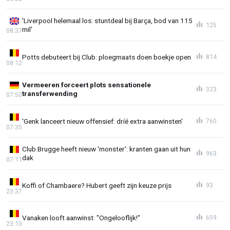
'Liverpool helemaal los: stuntdeal bij Barça, bod van 115
125
mil'
08:37
Potts debuteert bij Club: ploegmaats doen boekje open
814
08:12
Vermeeren forceert plots sensationele
323
transferwending
07:50
'Genk lanceert nieuw offensief: dríé extra aanwinsten'
760
07:35
Club Brugge heeft nieuw 'monster': kranten gaan uit hun
963
dak
07:11
Koffi of Chambaere? Hubert geeft zijn keuze prijs
93
23:37
Vanaken looft aanwinst: "Ongelooflijk!"
659
23:13