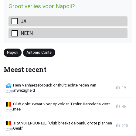
Groot verlies voor Napoli?
JA
NEEN
Napoli
Antonio Conte
Meest recent
Hein Vanhaezebrouck onthult: echte reden van
19
afwezigheid
12:38
Club dokt zwaar voor opvolger Tzolis: Barcelona viert
46
mee
12:25
TRANSFERUURTJE: 'Club breekt de bank, grote plannen
215
Genk'
12:00