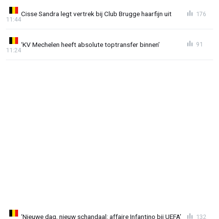
Cisse Sandra legt vertrek bij Club Brugge haarfijn uit
176
11:44
‘KV Mechelen heeft absolute toptransfer binnen’
91
11:24
‘Nieuwe dag, nieuw schandaal: affaire Infantino bij UEFA’
132