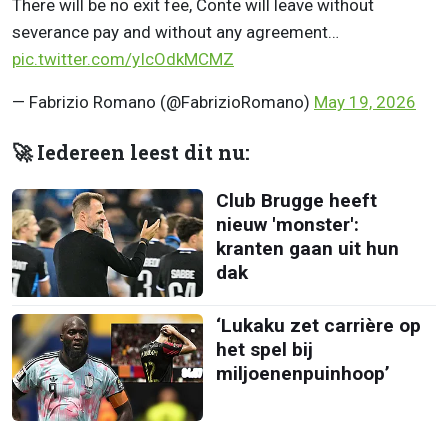
There will be no exit fee, Conte will leave without
severance pay and without any agreement…
pic.twitter.com/yIcOdkMCMZ
— Fabrizio Romano (@FabrizioRomano)
May 19, 2026
🚀 Iedereen leest dit nu:
Club Brugge heeft
nieuw 'monster':
kranten gaan uit hun
dak
‘Lukaku zet carrière op
het spel bij
miljoenenpuinhoop’