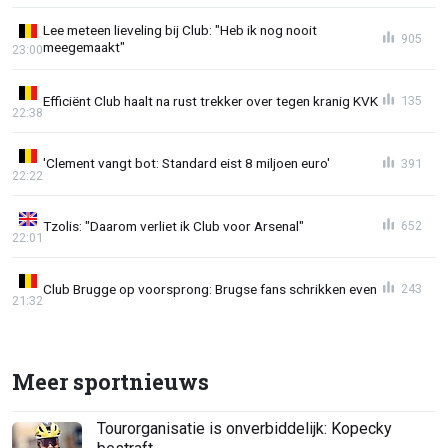
Lee meteen lieveling bij Club: "Heb ik nog nooit
905
meegemaakt"
23:00
Efficiënt Club haalt na rust trekker over tegen kranig KVK
135
22:38
'Clement vangt bot: Standard eist 8 miljoen euro'
391
22:22
Tzolis: "Daarom verliet ik Club voor Arsenal"
652
22:01
Club Brugge op voorsprong: Brugse fans schrikken even
243
21:32
Meer sportnieuws
Tourorganisatie is onverbiddelijk: Kopecky