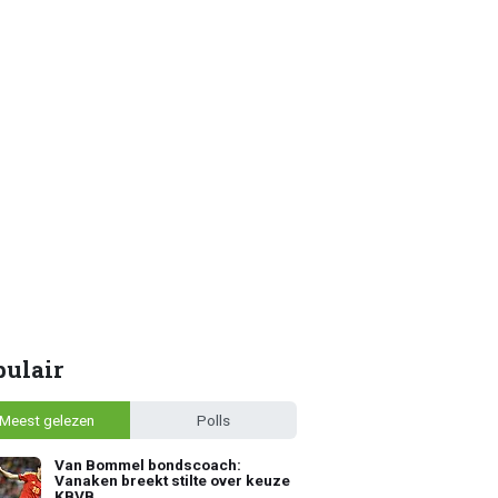
pulair
Meest gelezen
Polls
Van Bommel bondscoach:
Vanaken breekt stilte over keuze
KBVB