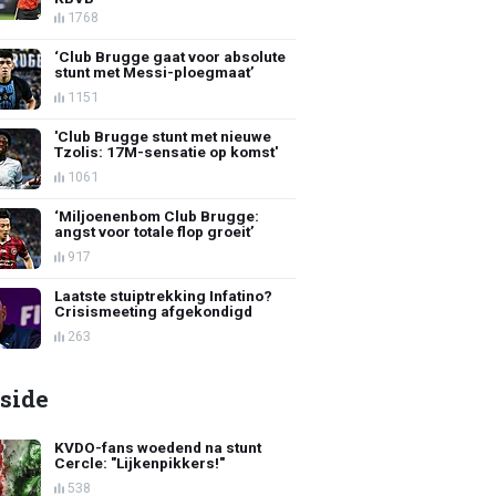
1768
‘Club Brugge gaat voor absolute
stunt met Messi-ploegmaat’
1151
'Club Brugge stunt met nieuwe
Tzolis: 17M-sensatie op komst'
1061
‘Miljoenenbom Club Brugge:
angst voor totale flop groeit’
917
Laatste stuiptrekking Infatino?
Crisismeeting afgekondigd
263
side
KVDO-fans woedend na stunt
Cercle: "Lijkenpikkers!"
538