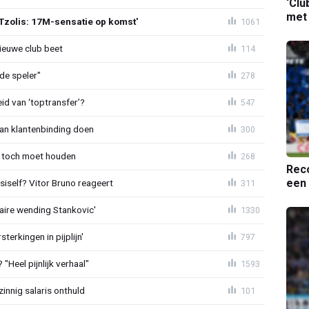
‘Clu
met
Tzolis: 17M-sensatie op komst'
1061
ieuwe club beet
114
de speler"
278
id van ‘toptransfer’?
547
aan klantenbinding doen
300
 toch moet houden
268
Reco
een 
iself? Vitor Bruno reageert
311
aire wending Stankovic'
1330
terkingen in pijplijn'
797
"Heel pijnlijk verhaal"
1593
zinnig salaris onthuld
101