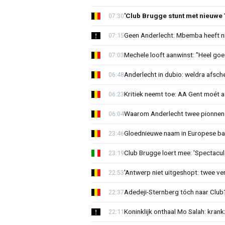
'Club Brugge stunt met nieuwe 
07:30
Geen Anderlecht: Mbemba heeft n
07:15
Mechele looft aanwinst: "Heel goe
07:03
Anderlecht in dubio: weldra afsche
06:48
Kritiek neemt toe: AA Gent moét 
06:23
Waarom Anderlecht twee pionnen
06:04
Gloednieuwe naam in Europese bas
23:46
Club Brugge loert mee: 'Spectacul
23:19
'Antwerp niet uitgeshopt: twee vers
22:53
Adedeji-Sternberg tóch naar Club? 
22:37
Koninklijk onthaal Mo Salah: krank
22:11