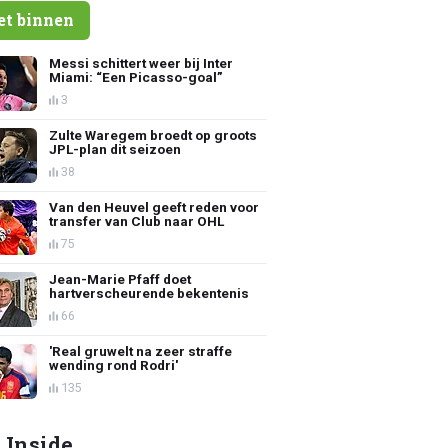
et binnen
Messi schittert weer bij Inter
Miami: “Een Picasso-goal”
3
Zulte Waregem broedt op groots
JPL-plan dit seizoen
38
Van den Heuvel geeft reden voor
transfer van Club naar OHL
75
Jean-Marie Pfaff doet
hartverscheurende bekentenis
66
'Real gruwelt na zeer straffe
wending rond Rodri'
135
 Inside