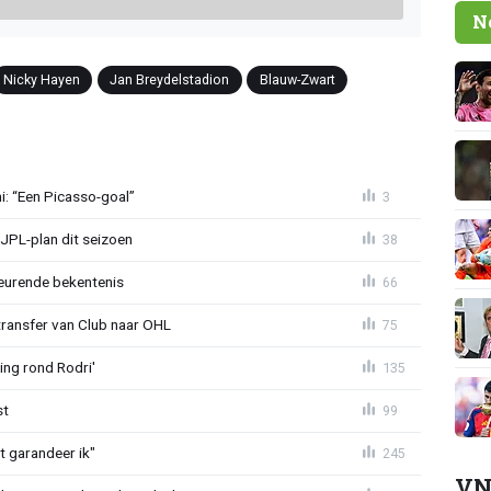
N
Nicky Hayen
Jan Breydelstadion
Blauw-Zwart
mi: “Een Picasso-goal”
3
JPL-plan dit seizoen
38
eurende bekentenis
66
transfer van Club naar OHL
75
ing rond Rodri'
135
st
99
t garandeer ik"
245
VN