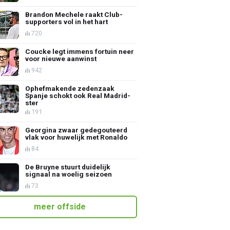
Brandon Mechele raakt Club-
supporters vol in het hart
720
Coucke legt immens fortuin neer
voor nieuwe aanwinst
942
Ophefmakende zedenzaak
Spanje schokt ook Real Madrid-
ster
191
Georgina zwaar gedegouteerd
vlak voor huwelijk met Ronaldo
84
De Bruyne stuurt duidelijk
signaal na woelig seizoen
73
meer offside