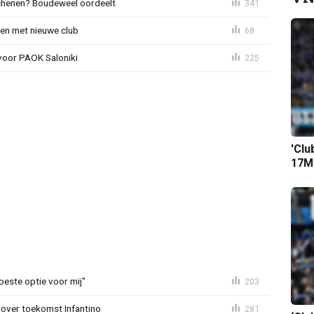
schenen? Boudeweel oordeelt
341
en met nieuwe club
68
 voor PAOK Saloniki
225
'Clu
17M-
 beste optie voor mij"
203
 over toekomst Infantino
281