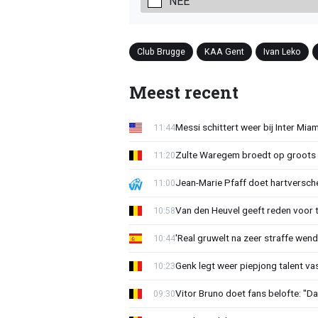
NEE
Club Brugge
KAA Gent
Ivan Leko
Meest recent
Messi schittert weer bij Inter Mia
11:44
Zulte Waregem broedt op groots 
11:20
Jean-Marie Pfaff doet hartversch
11:00
Van den Heuvel geeft reden voor 
10:58
'Real gruwelt na zeer straffe wend
10:44
Genk legt weer piepjong talent va
10:23
Vitor Bruno doet fans belofte: "Da
09:30