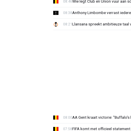
Wie legt Club en Union vuur aan 
08:46
Anthony Limbombe verrast iedere
08:38
Llansana spreekt ambitieuze taal
08:21
AA Gent kraait victorie: "Buffalo's
08:00
FIFA komt met officieel statement
07:58